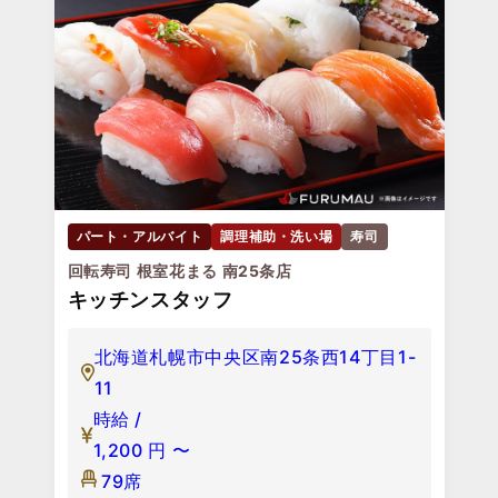
パート・アルバイト
調理補助・洗い場
寿司
回転寿司 根室花まる 南25条店
キッチンスタッフ
北海道札幌市中央区南25条西14丁目1-
11
時給 /
1,200
円
〜
79席