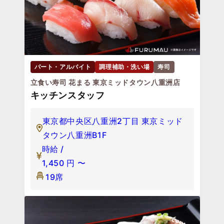
パート・アルバイト
調理補助・洗い場
寿司
立食い寿司 花まる 東京ミッドタウン八重洲店
キッチンスタッフ
東京都中央区八重洲2丁目 東京ミッド
タウン八重洲B1F
時給 /
1,450
円
〜
19席