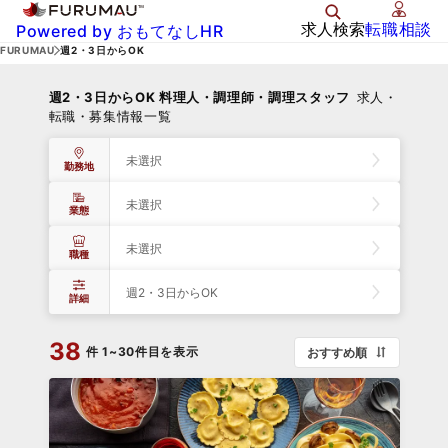
求人検索
転職相談
Powered by おもてなしHR
FURUMAU
週2・3日からOK
週2・3日からOK 料理人・調理師・調理スタッフ
求人・
転職・募集情報一覧
未選択
勤務地
未選択
業態
未選択
職種
週2・3日からOK
詳細
38
件
1~30件目を表示
おすすめ順