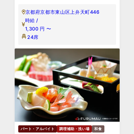
京都府京都市東山区上弁天町446
時給 /
1,300
円
〜
24席
パート・アルバイト
調理補助・洗い場
和食