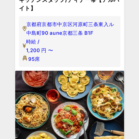
イト】
京都府京都市中京区河原町三条東入ル
中島町90 aune京都三条 B1F
時給 /
1,200
円
〜
95席