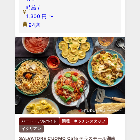
時給 /
1,300
円
〜
94席
パート・アルバイト
調理・キッチンスタッフ
イタリアン
SALVATORE CUOMO Cafe テラスモール湘南