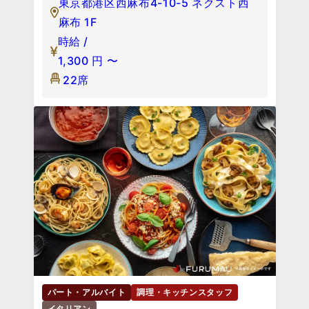
東京都港区西麻布4-10-5 ネクスト西
麻布 1F
時給 /
1,300
円
〜
22席
パート・アルバイト
調理・キッチンスタッフ
イタリアン