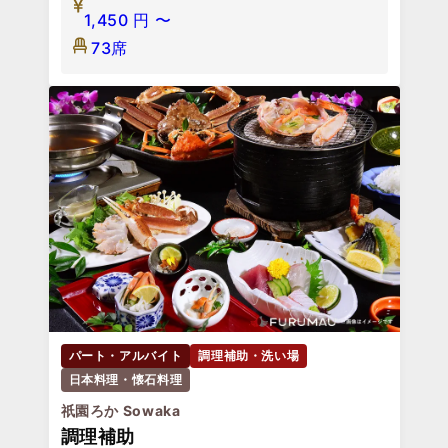
1,450
円
〜
73席
パート・アルバイト
調理補助・洗い場
日本料理・懐石料理
祇園ろか Sowaka
調理補助