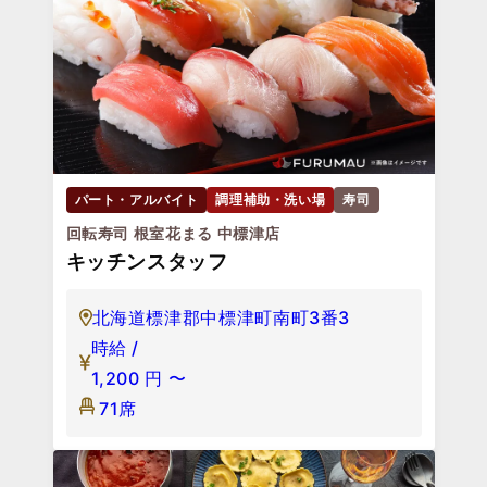
パート・アルバイト
調理補助・洗い場
寿司
回転寿司 根室花まる 中標津店
キッチンスタッフ
北海道標津郡中標津町南町3番3
時給 /
1,200
円
〜
71席