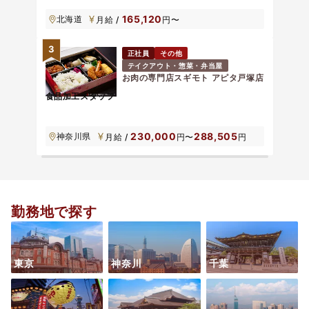
165,120
北海道
月給 /
円〜
3
正社員
その他
テイクアウト・惣菜・弁当屋
お肉の専門店スギモト アピタ戸塚店
食品加工スタッフ
230,000
288,505
神奈川県
月給 /
円〜
円
勤務地で探す
東京
神奈川
千葉