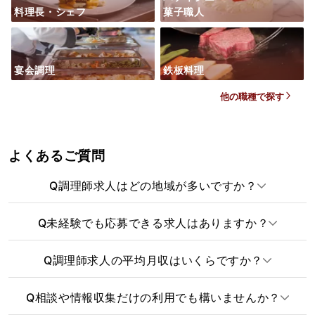
料理長・シェフ
菓子職人
宴会調理
鉄板料理
他の職種で探す
よくあるご質問
Q
調理師求人はどの地域が多いですか？
Q
未経験でも応募できる求人はありますか？
Q
調理師求人の平均月収はいくらですか？
Q
相談や情報収集だけの利用でも構いませんか？