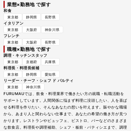
業態×勤務地 で探す
和食
東京都
静岡県
長野県
イタリアン
東京都
大阪府
神奈川県
フレンチ
東京都
大阪府
長野県
職種×勤務地 で探す
調理・キッチンスタッフ
東京都
京都府
兵庫県
料理長・料理長候補
東京都
静岡県
愛知県
リーダー・チーフ・シェフ ド パルティ
東京都
神奈川県
FURUMAUでは、飲食・料理業界で働きたい方の就職・転職活動を
サポートしています。人間関係に悩まず料理に没頭したい、人を喜ば
せる料理を作りたい、そんなあなたの想いを叶えます。賑やかな職場
から、あまり人と関わらない仕事まで、あなたの希望の働き方が見つ
かります。レストランやビュッフェ、ビストロ、バーなどのさまざま
な飲食店。料理長や調理補助、シェフ・板前・パティシエまで、調理