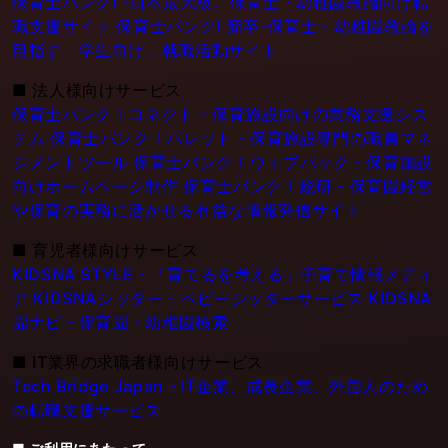
保育士バンク! -日本最大級。保育士・幼稚園教論向け転
職支援サイト
保育士バンク! 新卒-保育士・幼稚園教論を
目指す「学生向け」就職活動サイト
■
法人様向けサービス
保育士バンク！コネクト - 保育施設向けの業務支援シス
テム
保育士バンク！パレット - 保育施設専門の職員マネ
ジメントツール
保育士バンク！ウェブパック - 保育施設
向けホームページ制作
保育士バンク！総研 - 保育園経営
や保育の実務に活かせる有益な情報発信サイト
■
育児者様向けサービス
KIDSNA STYLE - 「育てるを考える」子育て情報メディ
ア
KIDSNAシッター - ベビーシッターサービス
KIDSNA
園ナビ - 保育園・幼稚園検索
■
IT業界の求職者様向けサービス
Tech Bridge Japan - IT企業、成長企業、外国人のため
の転職支援サービス