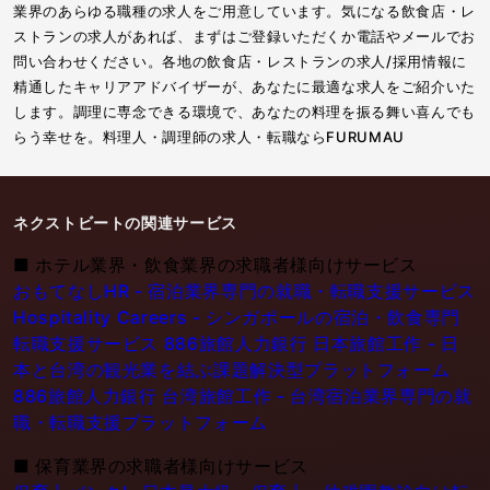
業界のあらゆる職種の求人をご用意しています。気になる飲食店・レ
ストランの求人があれば、まずはご登録いただくか電話やメールでお
問い合わせください。各地の飲食店・レストランの求人/採用情報に
精通したキャリアアドバイザーが、あなたに最適な求人をご紹介いた
します。調理に専念できる環境で、あなたの料理を振る舞い喜んでも
らう幸せを。料理人・調理師の求人・転職ならFURUMAU
ネクストビートの関連サービス
■
ホテル業界・飲食業界の求職者様向けサービス
おもてなしHR - 宿泊業界専門の就職・転職支援サービス
Hospitality Careers - シンガポールの宿泊・飲食専門
転職支援サービス
886旅館人力銀行 日本旅館工作 - 日
本と台湾の観光業を結ぶ課題解決型プラットフォーム
886旅館人力銀行 台湾旅館工作 - 台湾宿泊業界専門の就
職・転職支援プラットフォーム
■
保育業界の求職者様向けサービス