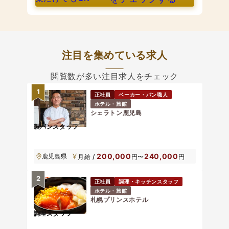
注目を集めている求人
閲覧数が多い注目求人をチェック
1
正社員
ベーカー・パン職人
ホテル・旅館
シェラトン鹿児島
製パンスタッフ
200,000
240,000
鹿児島県
月給 /
円〜
円
2
正社員
調理・キッチンスタッフ
ホテル・旅館
札幌プリンスホテル
調理スタッフ