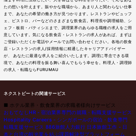
たの想いを叶えます。賑やかな職場から、あまり人と関わらない仕事
まで、あなたの希望の働き方が見つかります。レストランやビュッフ
ェ、ビストロ、バーなどのさまざまな飲食店。料理長や調理補助、シ
ェフ・板前・パティシエまで、調理業界のあらゆる職種の求人をご用
意しています。気になる飲食店・レストランの求人があれば、まずは
ご登録いただくか電話やメールでお問い合わせください。各地の飲食
店・レストランの求人/採用情報に精通したキャリアアドバイザー
が、 あなたに最適な求人をご紹介いたします。調理に専念できる環
境で、あなたの料理を振る舞い喜んでもらう幸せを。料理人・調理師
の求人・転職ならFURUMAU
ネクストビートの関連サービス
■
ホテル業界・飲食業界の求職者様向けサービス
おもてなしHR - 宿泊業界専門の就職・転職支援サービス
Hospitality Careers - シンガポールの宿泊・飲食専門
転職支援サービス
886旅館人力銀行 日本旅館工作 - 日
本と台湾の観光業を結ぶ課題解決型プラットフォーム