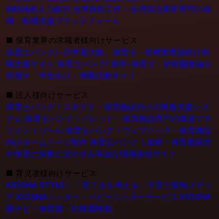
886旅館人力銀行 台湾旅館工作 - 台湾宿泊業界専門の就
職・転職支援プラットフォーム
■
保育業界の求職者様向けサービス
保育士バンク! -日本最大級。保育士・幼稚園教論向け転
職支援サイト
保育士バンク! 新卒-保育士・幼稚園教論を
目指す「学生向け」就職活動サイト
■
法人様向けサービス
保育士バンク！コネクト - 保育施設向けの業務支援シス
テム
保育士バンク！パレット - 保育施設専門の職員マネ
ジメントツール
保育士バンク！ウェブパック - 保育施設
向けホームページ制作
保育士バンク！総研 - 保育園経営
や保育の実務に活かせる有益な情報発信サイト
■
育児者様向けサービス
KIDSNA STYLE - 「育てるを考える」子育て情報メディ
ア
KIDSNAシッター - ベビーシッターサービス
KIDSNA
園ナビ - 保育園・幼稚園検索