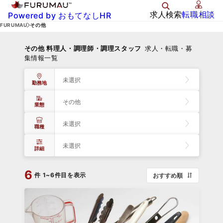
求人検索
転職相談
Powered by おもてなしHR
FURUMAU
その他
その他 料理人・調理師・調理スタッフ
求人・転職・募
集情報一覧
未選択
勤務地
その他
業態
未選択
職種
未選択
詳細
6
件
1~6件目を表示
おすすめ順