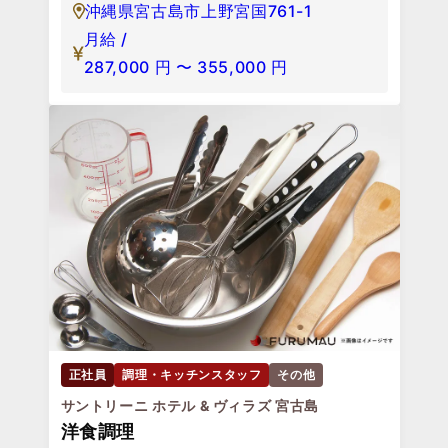
沖縄県宮古島市上野宮国761-1
月給 /
287,000
円
〜
355,000
円
正社員
調理・キッチンスタッフ
その他
サントリーニ ホテル & ヴィラズ 宮古島
洋食調理