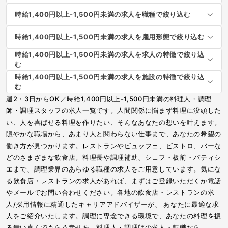
時給1,400円以上-1,500円未満の求人を職種で絞り込む
時給1,400円以上-1,500円未満の求人を雇用形態で絞り込む
時給1,400円以上-1,500円未満の求人を求人の特徴で絞り込
む
時給1,400円以上-1,500円未満の求人を施設の特徴で絞り込
む
週2・3日からOK／時給1,400円以上-1,500円未満の料理人・調理
師・調理スタッフの求人一覧です。人間関係に悩まず料理に没頭した
い、人を喜ばせる料理を作りたい、そんなあなたの想いを叶えます。
賑やかな職場から、あまり人と関わらない仕事まで、あなたの希望の
働き方が見つかります。レストランやビュッフェ、ビストロ、バーな
どのさまざまな飲食店。料理長や調理補助、シェフ・板前・パティシ
エまで、調理業界のあらゆる職種の求人をご用意しています。気にな
る飲食店・レストランの求人があれば、まずはご登録いただくか電話
やメールでお問い合わせください。各地の飲食店・レストランの求
人/採用情報に精通したキャリアアドバイザーが、 あなたに最適な求
人をご紹介いたします。調理に専念できる環境で、あなたの料理を振
る舞い喜んでもらう幸せを。料理人・調理師の求人・転職なら