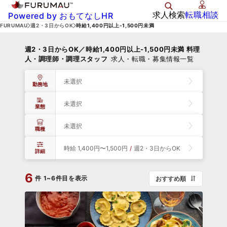
求人検索
転職相談
Powered by おもてなしHR
FURUMAU
週2・3日からOK
時給1,400円以上-1,500円未満
週2・3日からOK／時給1,400円以上-1,500円未満 料理
人・調理師・調理スタッフ
求人・転職・募集情報一覧
未選択
勤務地
未選択
業態
未選択
職種
時給 1,400円〜1,500円
/
週2・3日からOK
詳細
6
件
1~6件目を表示
おすすめ順