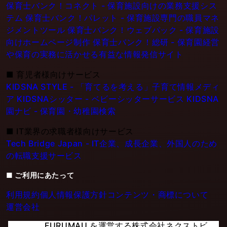
保育士バンク！コネクト - 保育施設向けの業務支援シス
テム
保育士バンク！パレット - 保育施設専門の職員マネ
ジメントツール
保育士バンク！ウェブパック - 保育施設
向けホームページ制作
保育士バンク！総研 - 保育園経営
や保育の実務に活かせる有益な情報発信サイト
■
育児者様向けサービス
KIDSNA STYLE - 「育てるを考える」子育て情報メディ
ア
KIDSNAシッター - ベビーシッターサービス
KIDSNA
園ナビ - 保育園・幼稚園検索
■
IT業界の求職者様向けサービス
Tech Bridge Japan - IT企業、成長企業、外国人のため
の転職支援サービス
■ ご利用にあたって
利用規約
個人情報保護方針
コンテンツ・商標について
運営会社
FURUMAU を運営する株式会社ネクストビ