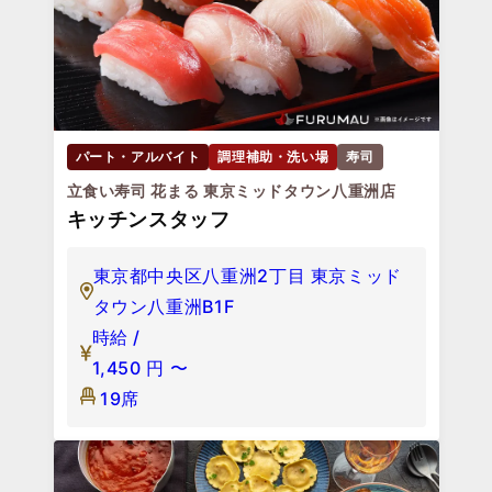
パート・アルバイト
調理補助・洗い場
寿司
立食い寿司 花まる 東京ミッドタウン八重洲店
キッチンスタッフ
東京都中央区八重洲2丁目 東京ミッド
タウン八重洲B1F
時給 /
1,450
円
〜
19席