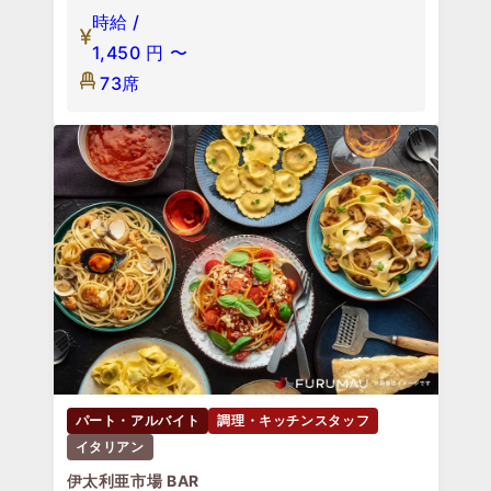
時給 /
1,450
円
〜
73席
パート・アルバイト
調理・キッチンスタッフ
イタリアン
伊太利亜市場 BAR