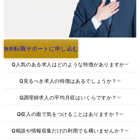
転職サポートに申し込む
無料
よくあるご質問
Q
人気のある求人はどのような特徴がありますか
Q
見るべき求人の特徴はあるでしょうか？
Q
調理師求人の平均月収はいくらですか？
Q
収入の面で気をつけることはありますか？
Q
相談や情報収集だけの利用でも構いませんか？