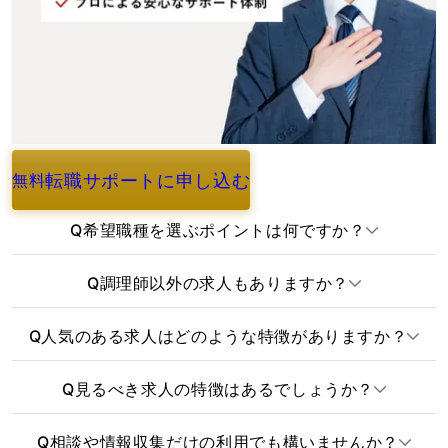
転職サポートに申し込む
無料
よくあるご質問
Q
希望職種を選ぶポイントは何ですか？
Q
調理師以外の求人もありますか？
Q
人気のある求人はどのような特徴がありますか？
Q
見るべき求人の特徴はあるでしょうか？
Q
相談や情報収集だけの利用でも構いませんか？