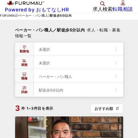
求人検索
転職相談
Powered by おもてなしHR
FURUMAU
ベーカー・パン職人
駅徒歩5分以内
ベーカー・パン職人／駅徒歩5分以内
求人・転職・募集
情報一覧
未選択
勤務地
未選択
業態
ベーカー・パン職人
職種
駅徒歩5分以内
詳細
3
件
1~3件目を表示
おすすめ順