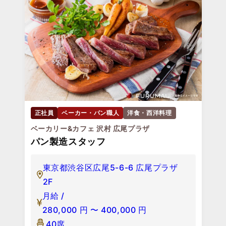
正社員
ベーカー・パン職人
洋食・西洋料理
ベーカリー&カフェ 沢村 広尾プラザ
パン製造スタッフ
東京都渋谷区広尾5-6-6 広尾プラザ
2F
月給 /
280,000
円
〜
400,000
円
40席