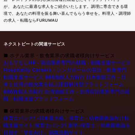
が、 あなたに最適な求人をご紹介いたします。調理に専念できる環
境で、あなたの料理を振る舞い喜んでもらう幸せを。料理人・調理師
の求人・転職ならFURUMAU
ネクストビートの関連サービス
■
ホテル業界・飲食業界の求職者様向けサービス
おもてなしHR - 宿泊業界専門の就職・転職支援サービス
Hospitality Careers - シンガポールの宿泊・飲食専門
転職支援サービス
886旅館人力銀行 日本旅館工作 - 日
本と台湾の観光業を結ぶ課題解決型プラットフォーム
886旅館人力銀行 台湾旅館工作 - 台湾宿泊業界専門の就
職・転職支援プラットフォーム
■
保育業界の求職者様向けサービス
保育士バンク! -日本最大級。保育士・幼稚園教論向け転
職支援サイト
保育士バンク! 新卒-保育士・幼稚園教論を
目指す「学生向け」就職活動サイト