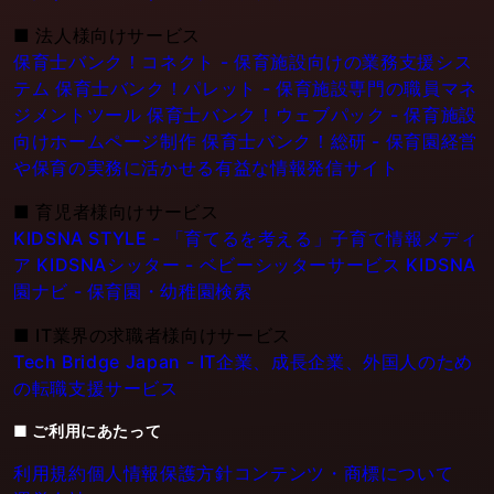
■
法人様向けサービス
保育士バンク！コネクト - 保育施設向けの業務支援シス
テム
保育士バンク！パレット - 保育施設専門の職員マネ
ジメントツール
保育士バンク！ウェブパック - 保育施設
向けホームページ制作
保育士バンク！総研 - 保育園経営
や保育の実務に活かせる有益な情報発信サイト
■
育児者様向けサービス
KIDSNA STYLE - 「育てるを考える」子育て情報メディ
ア
KIDSNAシッター - ベビーシッターサービス
KIDSNA
園ナビ - 保育園・幼稚園検索
■
IT業界の求職者様向けサービス
Tech Bridge Japan - IT企業、成長企業、外国人のため
の転職支援サービス
■ ご利用にあたって
利用規約
個人情報保護方針
コンテンツ・商標について