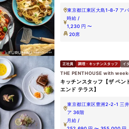
東京都江東区大島1-8-7 ア
時給 /
1,230
円
〜
20席
正社員
調理・キッチンスタッフ
イ
THE PENTHOUSE with weeke
キッチンスタッフ【ザ ペント
エンド テラス】
東京都江東区豊洲2-2-1 
ア 36階
月給 /
252,690
円
〜
355,000
円