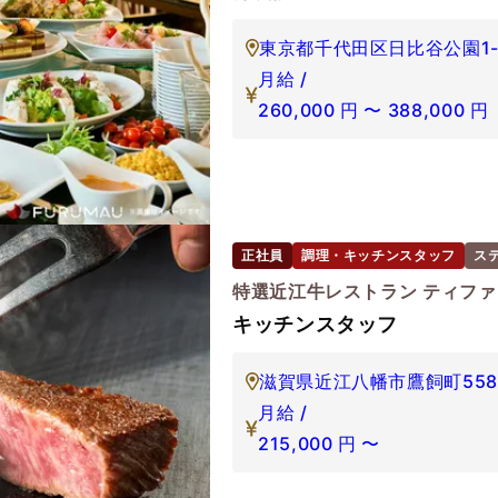
東京都千代田区日比谷公園1-
月給 /
260,000
円
〜
388,000
円
正社員
調理・キッチンスタッフ
ス
特選近江牛レストラン ティフ
キッチンスタッフ
滋賀県近江八幡市鷹飼町558
月給 /
215,000
円
〜