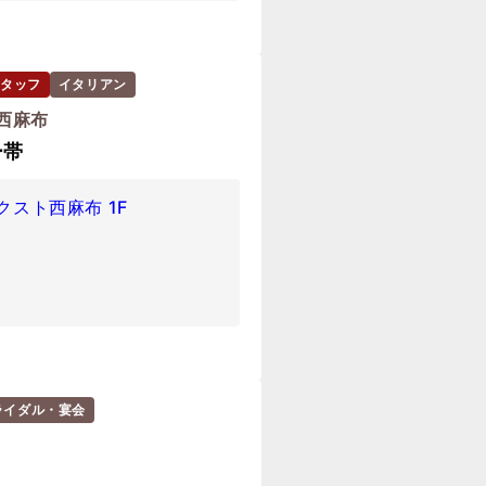
タッフ
イタリアン
 西麻布
ー帯
クスト西麻布 1F
ライダル・宴会