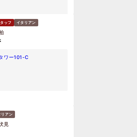
タッフ
イタリアン
 柏
帯
タワー101-C
タリアン
 伏見