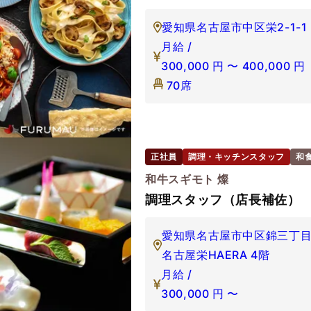
愛知県名古屋市中区栄2-1-1
月給 /
300,000
円
〜
400,000
円
70席
正社員
調理・キッチンスタッフ
和
和牛スギモト 燦
調理スタッフ（店長補佐）
愛知県名古屋市中区錦三丁目
名古屋栄HAERA 4階
月給 /
300,000
円
〜