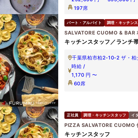
197席
パート・アルバイト
調理・キッチンス
SALVATORE CUOMO & BAR
キッチンスタッフ／ランチ
千葉県柏市柏2-10-2 ザ・柏
時給 /
1,170
円
〜
60席
正社員
調理・キッチンスタッフ
イ
PIZZA SALVATORE CUOMO
キッチンスタッフ