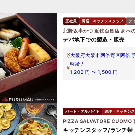
正社員
調理・キッチンスタッフ
テ
北野坂串かつ 近鉄百貨店 あべ
デパ地下での製造・販売
大阪府大阪市阿倍野区阿倍野筋
時給 /
1,200
円
〜
1,500
円
パート・アルバイト
調理・キッチンス
PIZZA SALVATORE CUOMO
キッチンスタッフ/ランチ帯