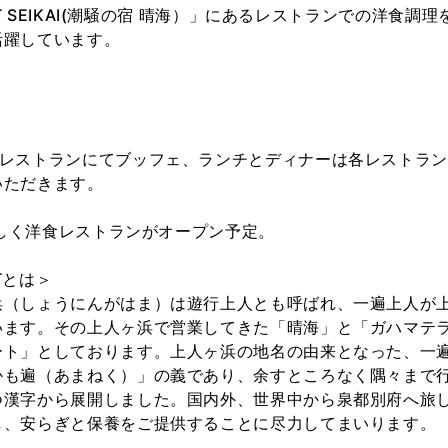
ORT SEIKAI(潮騒の宿 晴海）」にあるレストランでの洋食
活躍しています。
のレストランにてブッフェ、ランチとディナーは各レストラ
いただきます。
に新しく洋食レストランがオープン予定。
RTとは＞
浜（しょうにんがはま）は遊行上人とも呼ばれ、一遍上人が
います。その上人ヶ浜で営業してきた「晴海」と「ガハマテ
ート」としております。上人ヶ浜の地名の由来となった、一
かも遍（あまねく）」の義であり、余すところなく隅々まで
つ漢字から展開しました。国内外、世界中から泉都別府へ旅
し、安らぎと保養をご提供することに尽力してまいります。