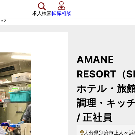
求人検索
転職相談
タッフ
AMANE
RESORT（S
ホテル・旅館 
調理・キッ
/ 正社員
大分県別府市上人ヶ浜町