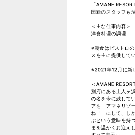
「AMANE RES
国籍のスタッフも
＜主な仕事内容＞
洋食料理の調理
※朝食はビストロ
スを主に提供して
※2021年12月
＜AMANE RESO
別府にある上人ヶ
の名を今に残して
アを「アマネリゾ
ね「一にして、し
ぶという意味を持
まを温かくお迎え
すべて表示