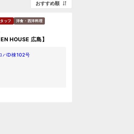
おすすめ順
タッフ
洋食・西洋料理
A
N HOUSE 広島】
ロパD棟102号