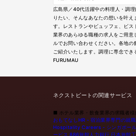
広島県／40代活躍中の料理人・調
りたい、そんなあなたの想いを叶え
す。レストランやビュッフェ、ビス
業界のあらゆる職種の求人をご用意
ルでお問い合わせください。各地の
ご紹介いたします。調理に専念でき
FURUMAU
ネクストビートの関連サービス
■
ホテル業界・飲食業界の求職者様
おもてなしHR - 宿泊業界専門の就
Hospitality Careers - 
ービス
886旅館人力銀行 日本旅館工