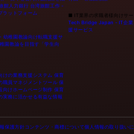
6旅館人力銀行 台湾旅館工作 -
プラットフォーム
■
IT業界の求職者様向けサ
Tech Bridge Japan 
援サービス
士・幼稚園教論向け転職支援サ
幼稚園教論を目指す「学生向
設向けの業務支援システム
保育
門の職員マネジメントツール
保
施設向けホームページ制作
保育
育の実務に活かせる有益な情報
報保護方針
コンテンツ・商標について
個人情報の取り扱い