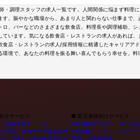
理師・調理スタッフの求人一覧です。人間関係に悩まず料理
ます。賑やかな職場から、あまり人と関わらない仕事まで、
トロ、バーなどのさまざまな飲食店。料理長や調理補助、シ
しています。気になる飲食店・レストランの求人があれば、
飲食店・レストランの求人/採用情報に精通したキャリアアド
る環境で、あなたの料理を振る舞い喜んでもらう幸せを。料
向けサービス
■
育児者様向けサービス
職・転職支援サービス
KIDSNA STYLE - 「
シンガポールの宿泊・飲食専門転職支援サ
KIDSNAシッター - ベビ
作 - 日本と台湾の観光業を結
育園・幼稚園検索