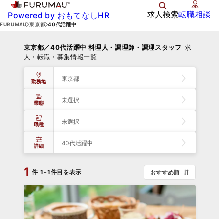
求人検索
転職相談
Powered by おもてなしHR
FURUMAU
東京都
40代活躍中
東京都／40代活躍中 料理人・調理師・調理スタッフ
求
人・転職・募集情報一覧
東京都
勤務地
未選択
業態
未選択
職種
40代活躍中
詳細
1
件
1~1件目を表示
おすすめ順