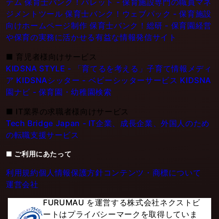
テム
保育士バンク！パレット - 保育施設専門の職員マネ
ジメントツール
保育士バンク！ウェブパック - 保育施設
向けホームページ制作
保育士バンク！総研 - 保育園経営
や保育の実務に活かせる有益な情報発信サイト
■
育児者様向けサービス
KIDSNA STYLE - 「育てるを考える」子育て情報メディ
ア
KIDSNAシッター - ベビーシッターサービス
KIDSNA
園ナビ - 保育園・幼稚園検索
■
IT業界の求職者様向けサービス
Tech Bridge Japan - IT企業、成長企業、外国人のため
の転職支援サービス
■ ご利用にあたって
利用規約
個人情報保護方針
コンテンツ・商標について
運営会社
FURUMAU を運営する株式会社ネクストビ
ートはプライバシーマークを取得していま