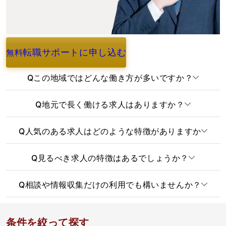
転職サポートに申し込む
無料
よくあるご質問
Q
この地域ではどんな働き方が多いですか？
Q
地元で長く働ける求人はありますか？
Q
人気のある求人はどのような特徴がありますか
Q
見るべき求人の特徴はあるでしょうか？
Q
相談や情報収集だけの利用でも構いませんか？
条件を絞って探す