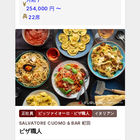
254,000
円
〜
22席
正社員
ピッツァイオーロ・ピザ職人
イタリアン
SALVATORE CUOMO & BAR 町田
ピザ職人