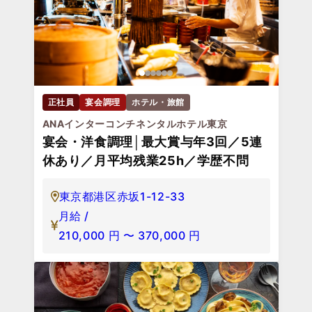
正社員
宴会調理
ホテル・旅館
ANAインターコンチネンタルホテル東京
宴会・洋食調理│最大賞与年3回／5連
休あり／月平均残業25h／学歴不問
東京都港区赤坂1-12-33
月給 /
210,000
円
〜
370,000
円