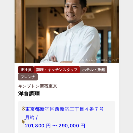
正社員
調理・キッチンスタッフ
ホテル・旅館
フレンチ
キンプトン新宿東京
洋食調理
東京都新宿区西新宿三丁目４番７号
月給 /
201,800
円
〜
290,000
円