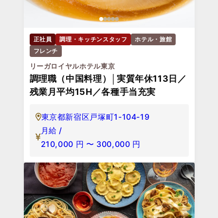
正社員
調理・キッチンスタッフ
ホテル・旅館
フレンチ
リーガロイヤルホテル東京
調理職（中国料理）│実質年休113日／
残業月平均15H／各種手当充実
東京都新宿区戸塚町1-104-19
月給 /
210,000
円
〜
300,000
円