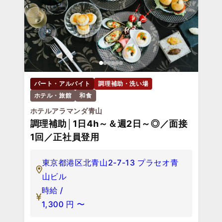
パート・アルバイト
調理補助・洗い場
ホテル・旅館
和食
ホテルアラマンダ青山
調理補助│1日4h～＆週2日～◎／面接
1回／正社員登用
東京都港区北青山2-7-13 プラセオ青
山ビル
時給 /
1,300
円
〜