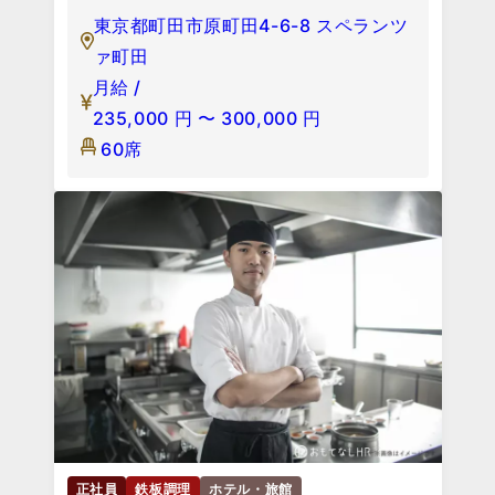
東京都町田市原町田4-6-8 スペランツ
ァ町田
月給 /
235,000
円
〜
300,000
円
60席
正社員
鉄板調理
ホテル・旅館