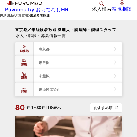
求人検索
転職相談
Powered by おもてなしHR
FURUMAU
東京都
未経験者歓迎
東京都／未経験者歓迎 料理人・調理師・調理スタッフ
求人・転職・募集情報一覧
東京都
勤務地
未選択
業態
未選択
職種
未経験者歓迎
詳細
80
件
1~30件目を表示
おすすめ順