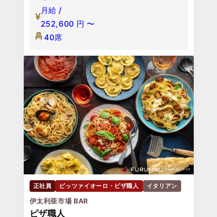
月給 /
252,600
円
〜
40席
正社員
ピッツァイオーロ・ピザ職人
イタリアン
伊太利亜市場 BAR
ピザ職人