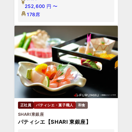
252,600
円
〜
178席
正社員
パティシエ・菓子職人
和食
SHARI東銀座
パティシエ【SHARI 東銀座】