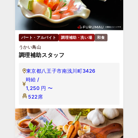
パート・アルバイト
調理補助・洗い場
和食
うかい鳥山
調理補助スタッフ
東京都八王子市南浅川町3426
時給 /
1,250
円
〜
522席