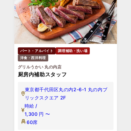
パート・アルバイト
調理補助・洗い場
洋食・西洋料理
グリルうかい 丸の内店
厨房内補助スタッフ
東京都千代田区丸の内2-6-1 丸の内ブ
リックスクエア 2F
時給 /
1,300
円
〜
60席