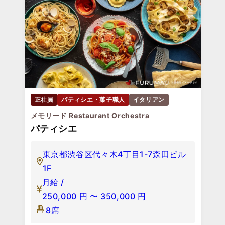
正社員
パティシエ・菓子職人
イタリアン
メモリード Restaurant Orchestra
パティシエ
東京都渋谷区代々木4丁目1-7森田ビル
1F
月給 /
250,000
円
〜
350,000
円
8席