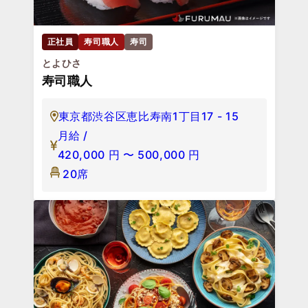
正社員
寿司職人
寿司
とよひさ
寿司職人
東京都渋谷区恵比寿南1丁目17 - 15
月給 /
420,000
円
〜
500,000
円
20席