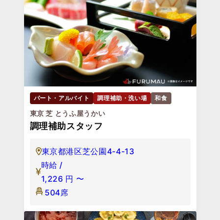
パート・アルバイト
調理補助・洗い場
和食
東京 芝 とうふ屋うかい
調理補助スタッフ
東京都港区芝公園4-4-13
時給 /
1,226
円
〜
504席