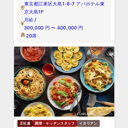
東京都江東区大島1-8-7 アパホテル東
京大島1F
月給 /
300,000
円
〜
400,000
円
20席
正社員
調理・キッチンスタッフ
イタリアン