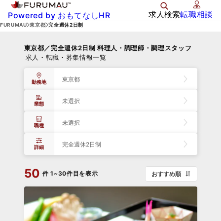
求人検索
転職相談
Powered by おもてなしHR
FURUMAU
東京都
完全週休2日制
東京都／完全週休2日制 料理人・調理師・調理スタッフ
求人・転職・募集情報一覧
東京都
勤務地
未選択
業態
未選択
職種
完全週休2日制
詳細
50
件
1~30件目を表示
おすすめ順