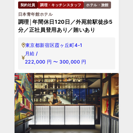
契約社員
調理・キッチンスタッフ
ホテル・旅館
日本青年館ホテル
調理│年間休日120日／外苑前駅徒歩5
分／正社員登用あり／賄いあり
東京都新宿区霞ヶ丘町4-1
月給 /
222,000
円
〜
300,000
円