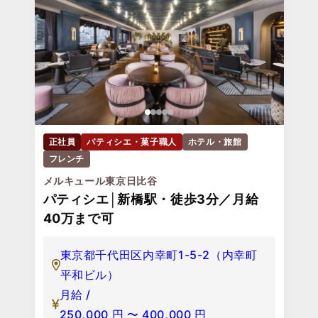
正社員
パティシエ・菓子職人
ホテル・旅館
フレンチ
メルキュール東京日比谷
パティシエ│新橋駅・徒歩3分／月給
40万まで可
東京都千代田区内幸町1-5-2（内幸町
平和ビル）
月給 /
250,000
円
〜
400,000
円