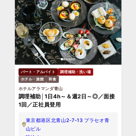
パート・アルバイト
調理補助・洗い場
ホテル・旅館
和食
ホテルアラマンダ青山
調理補助│1日4h～＆週2日～◎／面接
1回／正社員登用
東京都港区北青山2-7-13 プラセオ青
山ビル