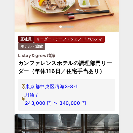
正社員
リーダー・チーフ・シェフ ド パルティ
ホテル・旅館
L stay＆grow晴海
カンファレンスホテルの調理部門リー
ダー（年休116日／住宅手当あり）
東京都中央区晴海3-8-1
月給 /
243,000
円
〜
340,000
円