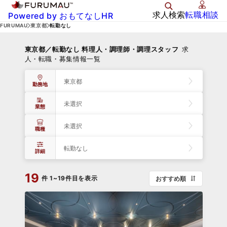
求人検索
転職相談
Powered by おもてなしHR
FURUMAU
東京都
転勤なし
東京都／転勤なし 料理人・調理師・調理スタッフ
求
人・転職・募集情報一覧
東京都
勤務地
未選択
業態
未選択
職種
転勤なし
詳細
19
件
1~19件目を表示
おすすめ順