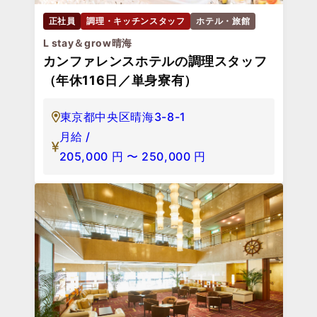
正社員
調理・キッチンスタッフ
ホテル・旅館
L stay＆grow晴海
カンファレンスホテルの調理スタッフ
（年休116日／単身寮有）
東京都中央区晴海3-8-1
月給 /
205,000
円
〜
250,000
円