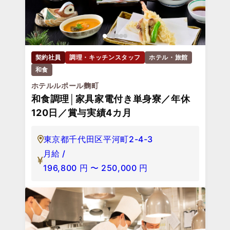
契約社員
調理・キッチンスタッフ
ホテル・旅館
和食
ホテルルポール麴町
和食調理│家具家電付き単身寮／年休
120日／賞与実績4カ月
東京都千代田区平河町2-4-3
月給 /
196,800
円
〜
250,000
円