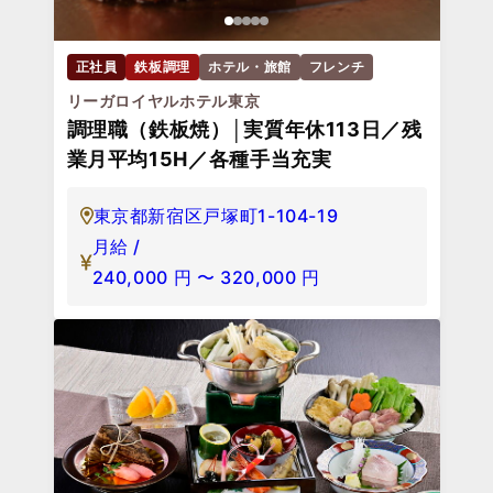
正社員
鉄板調理
ホテル・旅館
フレンチ
リーガロイヤルホテル東京
調理職（鉄板焼）│実質年休113日／残
業月平均15H／各種手当充実
東京都新宿区戸塚町1-104-19
月給 /
240,000
円
〜
320,000
円