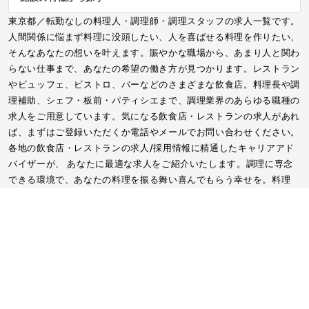
東京都／転勤なしの料理人・調理師・調理スタッフの求人一覧です。
人間関係に悩まず料理に没頭したい、人を喜ばせる料理を作りたい、
そんなあなたの想いを叶えます。賑やかな職場から、あまり人と関わ
らない仕事まで、あなたの希望の働き方が見つかります。レストラン
やビュッフェ、ビストロ、バーなどのさまざまな飲食店。料理長や調
理補助、シェフ・板前・パティシエまで、調理業界のあらゆる職種の
求人をご用意しています。気になる飲食店・レストランの求人があれ
ば、まずはご登録いただくか電話やメールでお問い合わせください。
各地の飲食店・レストランの求人/採用情報に精通したキャリアアド
バイザーが、 あなたに最適な求人をご紹介いたします。調理に専念
できる環境で、あなたの料理を振る舞い喜んでもらう幸せを。料理
人・調理師の求人・転職ならFURUMAU
ネクストビートの関連サービス
■
ホテル業界・飲食業界の求職者様向けサービス
おもてなしHR - 宿泊業界専門の就職・転職支援サービス
Hospitality Careers - シンガポールの宿泊・飲食専門