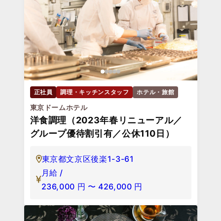
正社員
調理・キッチンスタッフ
ホテル・旅館
東京ドームホテル
洋食調理（2023年春リニューアル／
グループ優待割引有／公休110日）
東京都文京区後楽1-3-61
月給 /
236,000
円
〜
426,000
円