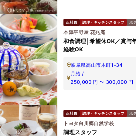
正社員
調理・キッチンスタッフ
ホ
本陣平野屋 花兆庵
和食調理│希望休OK／賞与
経験OK
岐阜県高山市本町1-34
月給 /
250,000
円
〜
300,000
円
正社員
調理・キッチンスタッフ
ホ
トヨタ白川郷自然学校
調理スタッフ