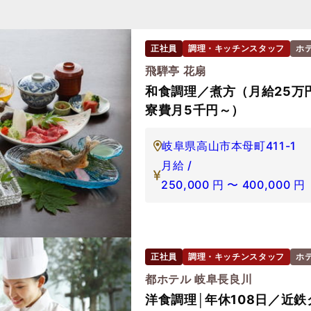
正社員
調理・キッチンスタッフ
ホ
飛騨亭 花扇
和食調理／煮方（月給25万
寮費月5千円～）
岐阜県高山市本母町411-1
月給 /
250,000
円
〜
400,000
円
正社員
調理・キッチンスタッフ
ホ
都ホテル 岐阜長良川
洋食調理│年休108日／近