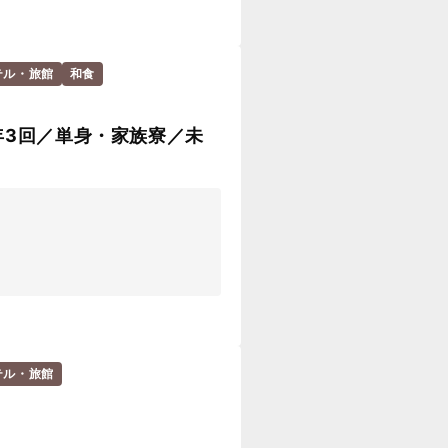
テル・旅館
和食
年3回／単身・家族寮／未
テル・旅館