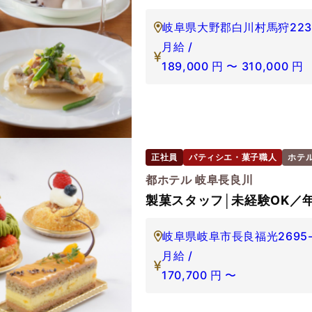
岐阜県大野郡白川村馬狩223
月給 /
189,000
円
〜
310,000
円
正社員
パティシエ・菓子職人
ホテ
都ホテル 岐阜長良川
製菓スタッフ│未経験OK／年
岐阜県岐阜市長良福光2695-
月給 /
170,700
円
〜