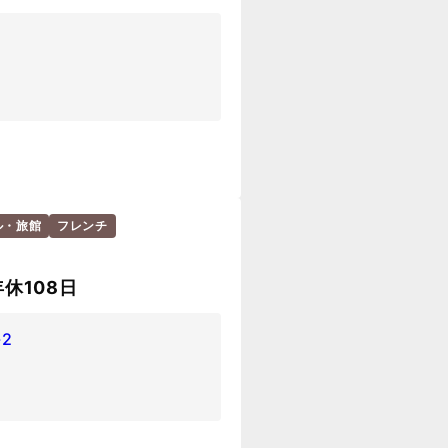
ル・旅館
フレンチ
休108日
2