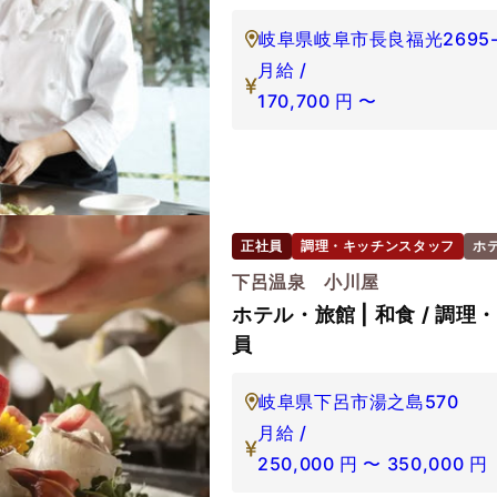
岐阜県岐阜市長良福光2695-
月給 /
170,700
円
〜
正社員
調理・キッチンスタッフ
ホ
下呂温泉 小川屋
ホテル・旅館 | 和食 / 調理
員
岐阜県下呂市湯之島570
月給 /
250,000
円
〜
350,000
円