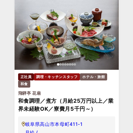
正社員
調理・キッチンスタッフ
ホテル・旅館
和食
飛騨亭 花扇
和食調理／煮方（月給25万円以上／業
界未経験OK／寮費月5千円～）
岐阜県高山市本母町411-1
月給 /