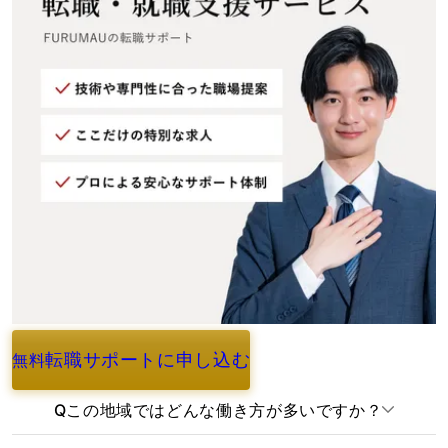
転職サポートに申し込む
無料
よくあるご質問
Q
この地域ではどんな働き方が多いですか？