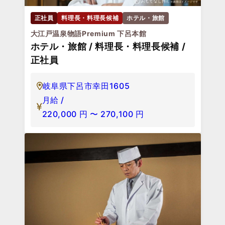
正社員
料理長・料理長候補
ホテル・旅館
大江戸温泉物語Premium 下呂本館
ホテル・旅館 / 料理長・料理長候補 /
正社員
岐阜県下呂市幸田1605
月給 /
220,000
円
〜
270,100
円