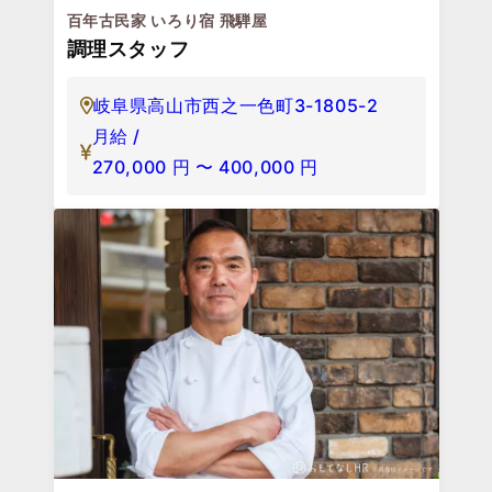
百年古民家 いろり宿 飛騨屋
調理スタッフ
岐阜県高山市西之一色町3-1805-2
月給 /
270,000
円
〜
400,000
円