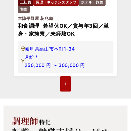
正社員
調理・キッチンスタッフ
ホテル・旅館
和食
本陣平野屋 花兆庵
和食調理│希望休OK／賞与年3回／単
身・家族寮／未経験OK
岐阜県高山市本町1-34
月給 /
250,000
円
〜
300,000
円
1