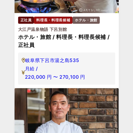
正社員
料理長・料理長候補
ホテル・旅館
大江戸温泉物語 下呂別館
ホテル・旅館 / 料理長・料理長候補 /
正社員
岐阜県下呂市湯之島535
月給 /
220,000
円
〜
270,100
円