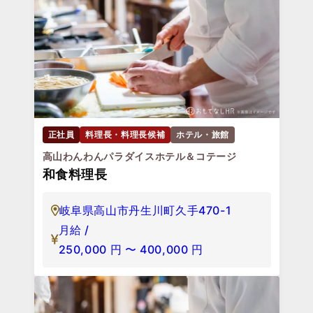
正社員
料理長・料理長候補
ホテル・旅館
高山わんわんパラダイスホテル＆コテージ
和食料理長
岐阜県高山市丹生川町久手470-1
月給 /
250,000
円
〜
400,000
円