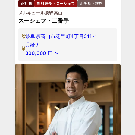
正社員
副料理長・スーシェフ
ホテル・旅館
メルキュール飛騨高山
スーシェフ・二番手
岐阜県高山市花里町4丁目311-1
月給 /
300,000
円
〜