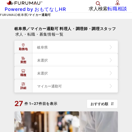
求人検索
転職相談
Powered by おもてなしHR
FURUMAU
岐阜県
マイカー通勤可
岐阜県／マイカー通勤可 料理人・調理師・調理スタッフ
求人・転職・募集情報一覧
岐阜県
勤務地
未選択
業態
未選択
職種
マイカー通勤可
詳細
27
件
1~27件目を表示
おすすめ順