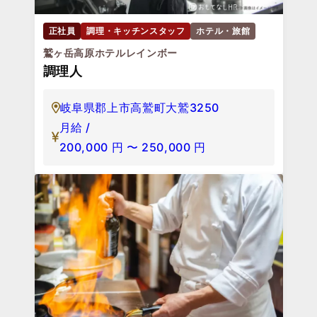
正社員
調理・キッチンスタッフ
ホテル・旅館
鷲ヶ岳高原ホテルレインボー
調理人
岐阜県郡上市高鷲町大鷲3250
月給 /
200,000
円
〜
250,000
円