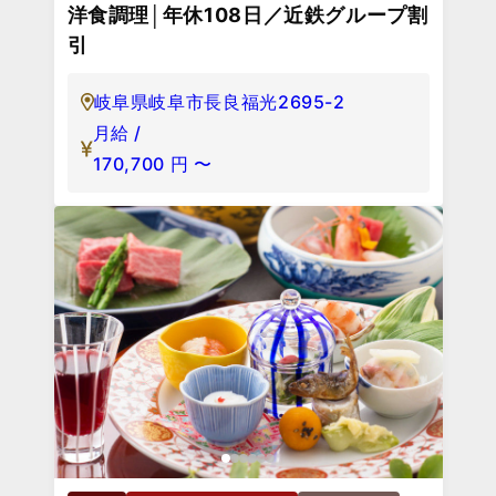
洋食調理│年休108日／近鉄グループ割
引
岐阜県岐阜市長良福光2695-2
月給 /
170,700
円
〜