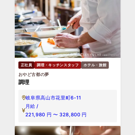
正社員
調理・キッチンスタッフ
ホテル・旅館
おやど古都の夢
調理
岐阜県高山市花里町6-11
月給 /
221,980
円
〜
328,800
円