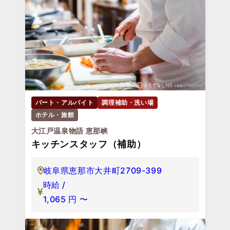
パート・アルバイト
調理補助・洗い場
ホテル・旅館
大江戸温泉物語 恵那峡
キッチンスタッフ（補助）
岐阜県恵那市大井町2709-399
時給 /
1,065
円
〜