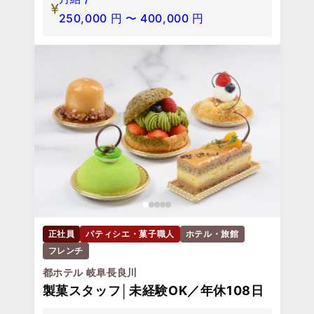
250,000
円
〜
400,000
円
正社員
パティシエ・菓子職人
ホテル・旅館
フレンチ
都ホテル 岐阜長良川
製菓スタッフ│未経験OK／年休108日