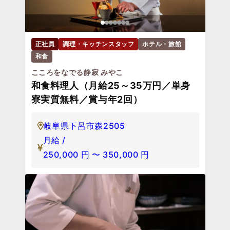
正社員
調理・キッチンスタッフ
ホテル・旅館
和食
こころをなでる静寂 みやこ
和食料理人（月給25～35万円／単身
寮実質無料／賞与年2回）
岐阜県下呂市森2505
月給 /
250,000
円
〜
350,000
円