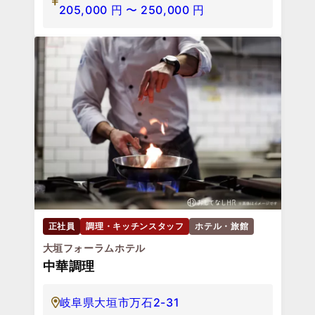
205,000
円
〜
250,000
円
正社員
調理・キッチンスタッフ
ホテル・旅館
大垣フォーラムホテル
中華調理
岐阜県大垣市万石2-31