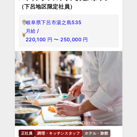
（下呂地区限定社員）
岐阜県下呂市湯之島535
月給 /
220,100
円
〜
250,000
円
正社員
調理・キッチンスタッフ
ホテル・旅館