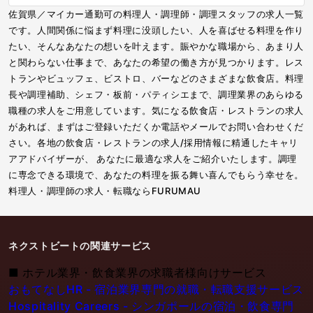
佐賀県／マイカー通勤可の料理人・調理師・調理スタッフの求人一覧
です。人間関係に悩まず料理に没頭したい、人を喜ばせる料理を作り
たい、そんなあなたの想いを叶えます。賑やかな職場から、あまり人
と関わらない仕事まで、あなたの希望の働き方が見つかります。レス
トランやビュッフェ、ビストロ、バーなどのさまざまな飲食店。料理
長や調理補助、シェフ・板前・パティシエまで、調理業界のあらゆる
職種の求人をご用意しています。気になる飲食店・レストランの求人
があれば、まずはご登録いただくか電話やメールでお問い合わせくだ
さい。各地の飲食店・レストランの求人/採用情報に精通したキャリ
アアドバイザーが、 あなたに最適な求人をご紹介いたします。調理
に専念できる環境で、あなたの料理を振る舞い喜んでもらう幸せを。
料理人・調理師の求人・転職ならFURUMAU
ネクストビートの関連サービス
■
ホテル業界・飲食業界の求職者様向けサービス
おもてなしHR - 宿泊業界専門の就職・転職支援サービス
Hospitality Careers - シンガポールの宿泊・飲食専門