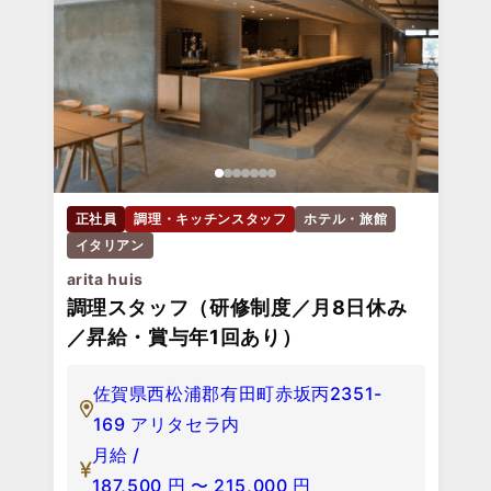
正社員
調理・キッチンスタッフ
ホテル・旅館
イタリアン
arita huis
調理スタッフ（研修制度／月8日休み
／昇給・賞与年1回あり）
佐賀県西松浦郡有田町赤坂丙2351-
169 アリタセラ内
月給 /
187,500
円
〜
215,000
円