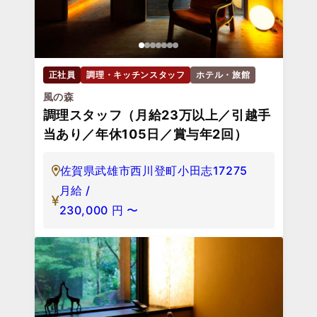
正社員
調理・キッチンスタッフ
ホテル・旅館
風の森
調理スタッフ（月給23万以上／引越手
当あり／年休105日／賞与年2回）
佐賀県武雄市西川登町小田志17275
月給 /
230,000
円
〜