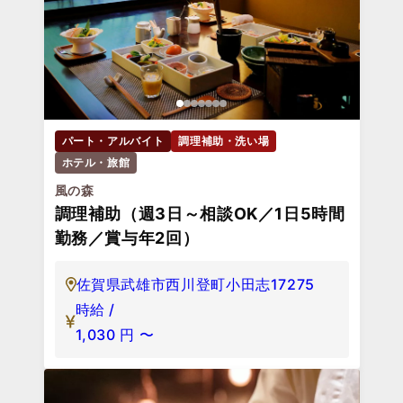
パート・アルバイト
調理補助・洗い場
ホテル・旅館
風の森
調理補助（週3日～相談OK／1日5時間
勤務／賞与年2回）
佐賀県武雄市西川登町小田志17275
時給 /
1,030
円
〜