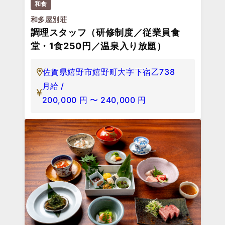
和食
和多屋別荘
調理スタッフ（研修制度／従業員食
堂・1食250円／温泉入り放題）
佐賀県嬉野市嬉野町大字下宿乙738
月給 /
200,000
円
〜
240,000
円