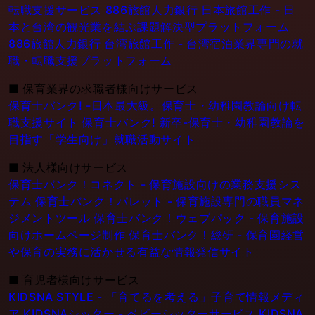
転職支援サービス
886旅館人力銀行 日本旅館工作 - 日
本と台湾の観光業を結ぶ課題解決型プラットフォーム
886旅館人力銀行 台湾旅館工作 - 台湾宿泊業界専門の就
職・転職支援プラットフォーム
■
保育業界の求職者様向けサービス
保育士バンク! -日本最大級。保育士・幼稚園教論向け転
職支援サイト
保育士バンク! 新卒-保育士・幼稚園教論を
目指す「学生向け」就職活動サイト
■
法人様向けサービス
保育士バンク！コネクト - 保育施設向けの業務支援シス
テム
保育士バンク！パレット - 保育施設専門の職員マネ
ジメントツール
保育士バンク！ウェブパック - 保育施設
向けホームページ制作
保育士バンク！総研 - 保育園経営
や保育の実務に活かせる有益な情報発信サイト
■
育児者様向けサービス
KIDSNA STYLE - 「育てるを考える」子育て情報メディ
ア
KIDSNAシッター - ベビーシッターサービス
KIDSNA