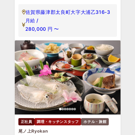
佐賀県藤津郡太良町大字大浦乙316-3
月給 /
280,000
円
〜
正社員
調理・キッチンスタッフ
ホテル・旅館
尾ノ上Ryokan