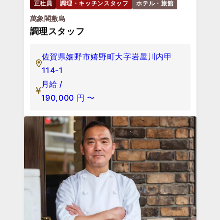
正社員
調理・キッチンスタッフ
ホテル・旅館
萬象閣敷島
調理スタッフ
佐賀県嬉野市嬉野町大字岩屋川内甲
114-1
月給 /
190,000
円
〜