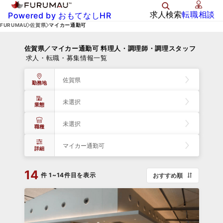
求人検索
転職相談
Powered by おもてなしHR
FURUMAU
佐賀県
マイカー通勤可
佐賀県／マイカー通勤可 料理人・調理師・調理スタッフ
求人・転職・募集情報一覧
佐賀県
勤務地
未選択
業態
未選択
職種
マイカー通勤可
詳細
14
件
1~14件目を表示
おすすめ順