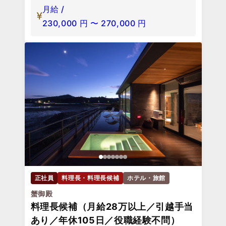
月給 /
230,000
円
〜
270,000
円
正社員
料理長・料理長候補
ホテル・旅館
蟹御殿
料理長候補（月給28万以上／引越手当
あり／年休105日／役職経験不問）