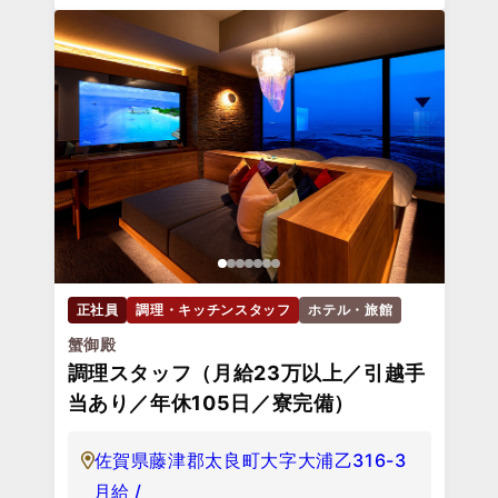
正社員
調理・キッチンスタッフ
ホテル・旅館
蟹御殿
調理スタッフ（月給23万以上／引越手
当あり／年休105日／寮完備）
佐賀県藤津郡太良町大字大浦乙316-3
月給 /