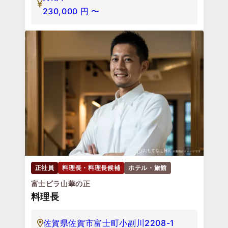
230,000
円
〜
正社員
料理長・料理長候補
ホテル・旅館
富士ビラ山華の正
料理長
佐賀県佐賀市富士町小副川2208-1