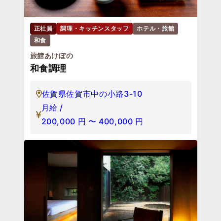
正社員
調理・キッチンスタッフ
ホテル・旅館
和食
旅館あけぼの
和食調理
佐賀県佐賀市中の小路3-10
月給 /
200,000
円
〜
400,000
円