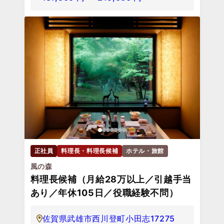
正社員
料理長・料理長候補
ホテル・旅館
風の森
料理長候補（月給28万以上／引越手当
あり／年休105日／役職経験不問）
佐賀県武雄市西川登町小田志17275