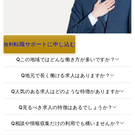
転職サポートに申し込む
無料
よくあるご質問
Q
この地域ではどんな働き方が多いですか？
Q
地元で長く働ける求人はありますか？
Q
人気のある求人はどのような特徴がありますか
Q
見るべき求人の特徴はあるでしょうか？
Q
相談や情報収集だけの利用でも構いませんか？