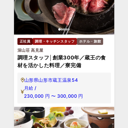
正社員
調理・キッチンスタッフ
ホテル・旅館
深山荘 高見屋
調理スタッフ│創業300年／蔵王の食
材を活かした料理／寮完備
山形県山形市蔵王温泉54
月給 /
230,000
円
〜
300,000
円