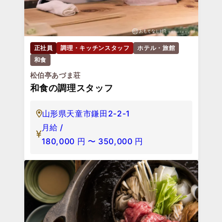
正社員
調理・キッチンスタッフ
ホテル・旅館
和食
松伯亭あづま荘
和食の調理スタッフ
山形県天童市鎌田2-2-1
月給 /
180,000
円
〜
350,000
円