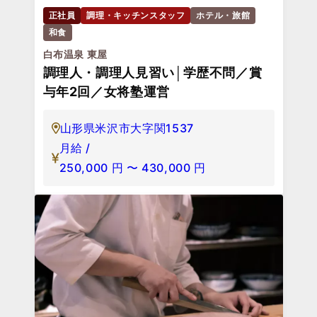
正社員
調理・キッチンスタッフ
ホテル・旅館
和食
白布温泉 東屋
調理人・調理人見習い│学歴不問／賞
与年2回／女将塾運営
山形県米沢市大字関1537
月給 /
250,000
円
〜
430,000
円