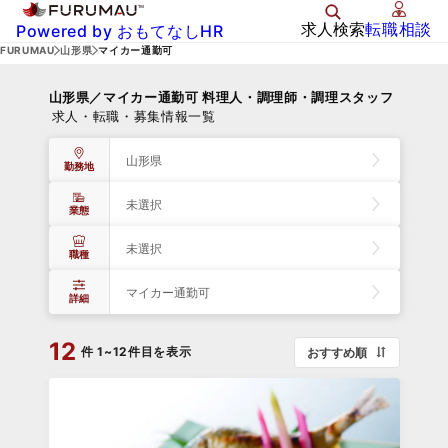
求人検索
転職相談
Powered by おもてなしHR
FURUMAU
山形県
マイカー通勤可
山形県／マイカー通勤可 料理人・調理師・調理スタッフ
求人・転職・募集情報一覧
山形県
勤務地
未選択
業態
未選択
職種
マイカー通勤可
詳細
12
件
1~12件目を表示
おすすめ順