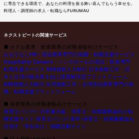
に専念できる環境で、あなたの料理を振る舞い喜んでもらう幸せを。
料理人・調理師の求人・転職ならFURUMAU
ネクストビートの関連サービス
■
ホテル業界・飲食業界の求職者様向けサービス
おもてなしHR - 宿泊業界専門の就職・転職支援サービス
Hospitality Careers - シンガポールの宿泊・飲食専門
転職支援サービス
886旅館人力銀行 日本旅館工作 - 日
本と台湾の観光業を結ぶ課題解決型プラットフォーム
886旅館人力銀行 台湾旅館工作 - 台湾宿泊業界専門の就
職・転職支援プラットフォーム
■
保育業界の求職者様向けサービス
保育士バンク! -日本最大級。保育士・幼稚園教論向け転
職支援サイト
保育士バンク! 新卒-保育士・幼稚園教論を
目指す「学生向け」就職活動サイト
■
法人様向けサービス