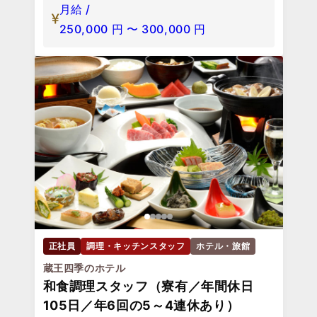
月給 /
250,000
円
〜
300,000
円
正社員
調理・キッチンスタッフ
ホテル・旅館
蔵王四季のホテル
和食調理スタッフ（寮有／年間休日
105日／年6回の5～4連休あり）