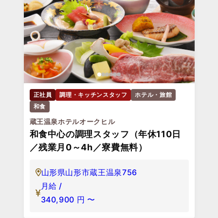
正社員
調理・キッチンスタッフ
ホテル・旅館
和食
蔵王温泉ホテルオークヒル
和食中心の調理スタッフ（年休110日
／残業月0～4h／寮費無料）
山形県山形市蔵王温泉756
月給 /
340,900
円
〜