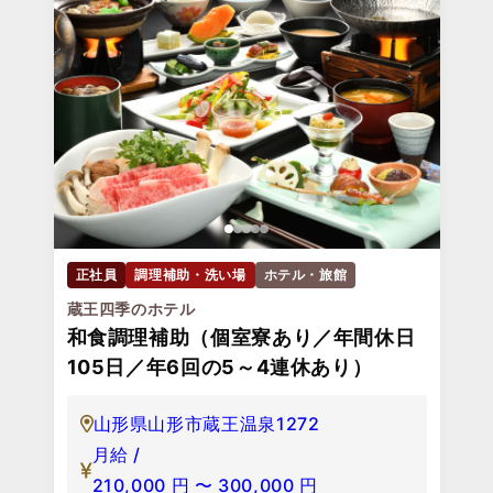
正社員
調理補助・洗い場
ホテル・旅館
蔵王四季のホテル
和食調理補助（個室寮あり／年間休日
105日／年6回の5～4連休あり）
山形県山形市蔵王温泉1272
月給 /
210,000
円
〜
300,000
円