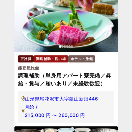
正社員
調理補助・洗い場
ホテル・旅館
能登屋旅館
調理補助（単身用アパート寮完備／昇
給・賞与／賄いあり／未経験歓迎）
山形県尾花沢市大字銀山新畑446
月給 /
215,000
円
〜
260,000
円