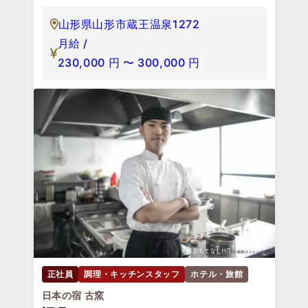
山形県山形市蔵王温泉1272
月給 /
230,000
円
〜
300,000
円
正社員
調理・キッチンスタッフ
ホテル・旅館
日本の宿 古窯