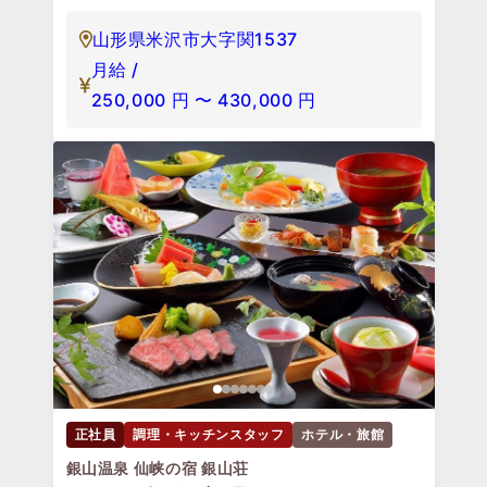
山形県米沢市大字関1537
月給 /
250,000
円
〜
430,000
円
正社員
調理・キッチンスタッフ
ホテル・旅館
銀山温泉 仙峡の宿 銀山荘