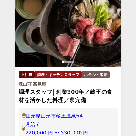
正社員
調理・キッチンスタッフ
ホテル・旅館
深山荘 高見屋
調理スタッフ│創業300年／蔵王の食
材を活かした料理／寮完備
山形県山形市蔵王温泉54
月給 /
220,000
円
〜
330,000
円