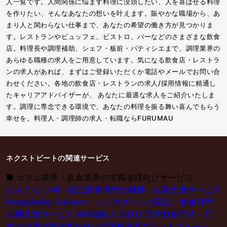
人一覧です。人間関係に悩まず料理に没頭したい、人を喜ばせる料理
を作りたい、そんなあなたの想いを叶えます。賑やかな職場から、あ
まり人と関わらない仕事まで、あなたの希望の働き方が見つかりま
す。レストランやビュッフェ、ビストロ、バーなどのさまざまな飲食
店。料理長や調理補助、シェフ・板前・パティシエまで、調理業界の
あらゆる職種の求人をご用意しています。気になる飲食店・レストラ
ンの求人があれば、まずはご登録いただくか電話やメールでお問い合
わせください。各地の飲食店・レストランの求人/採用情報に精通し
たキャリアアドバイザーが、 あなたに最適な求人をご紹介いたしま
す。調理に専念できる環境で、あなたの料理を振る舞い喜んでもらう
幸せを。料理人・調理師の求人・転職ならFURUMAU
ネクストビートの関連サービス
■
ホテル業界・飲食業界の求職者様向けサービス
おもてなしHR - 宿泊業界専門の就職・転職支援サービス
Hospitality Careers - シンガポールの宿泊・飲食専門
転職支援サービス
886旅館人力銀行 日本旅館工作 - 日
本と台湾の観光業を結ぶ課題解決型プラットフォーム