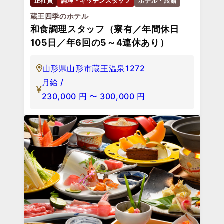
正社員
調理・キッチンスタッフ
ホテル・旅館
蔵王四季のホテル
和食調理スタッフ（寮有／年間休日
105日／年6回の5～4連休あり）
山形県山形市蔵王温泉1272
月給 /
230,000
円
〜
300,000
円