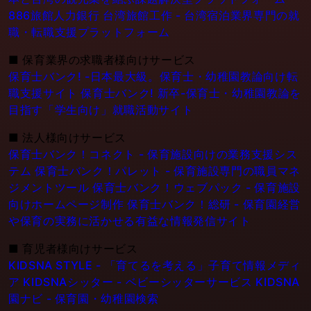
886旅館人力銀行 台湾旅館工作 - 台湾宿泊業界専門の就
職・転職支援プラットフォーム
■
保育業界の求職者様向けサービス
保育士バンク! -日本最大級。保育士・幼稚園教論向け転
職支援サイト
保育士バンク! 新卒-保育士・幼稚園教論を
目指す「学生向け」就職活動サイト
■
法人様向けサービス
保育士バンク！コネクト - 保育施設向けの業務支援シス
テム
保育士バンク！パレット - 保育施設専門の職員マネ
ジメントツール
保育士バンク！ウェブパック - 保育施設
向けホームページ制作
保育士バンク！総研 - 保育園経営
や保育の実務に活かせる有益な情報発信サイト
■
育児者様向けサービス
KIDSNA STYLE - 「育てるを考える」子育て情報メディ
ア
KIDSNAシッター - ベビーシッターサービス
KIDSNA
園ナビ - 保育園・幼稚園検索