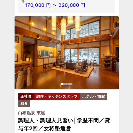
170,000
円
〜
220,000
円
正社員
調理・キッチンスタッフ
ホテル・旅館
和食
白布温泉 東屋
調理人・調理人見習い│学歴不問／賞
与年2回／女将塾運営