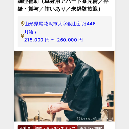
調理補助（単身用アパート寮完備／昇
給・賞与／賄いあり／未経験歓迎）
山形県尾花沢市大字銀山新畑446
月給 /
215,000
円
〜
260,000
円
正社員
調理・キッチンスタッフ
ホテル・旅館