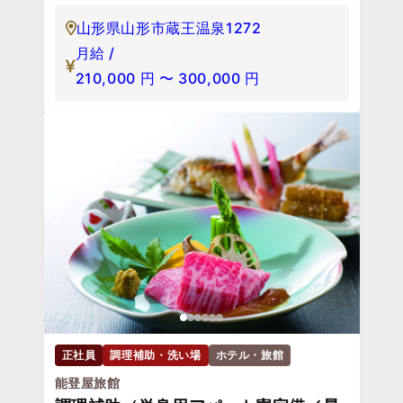
山形県山形市蔵王温泉1272
月給 /
210,000
円
〜
300,000
円
正社員
調理補助・洗い場
ホテル・旅館
能登屋旅館