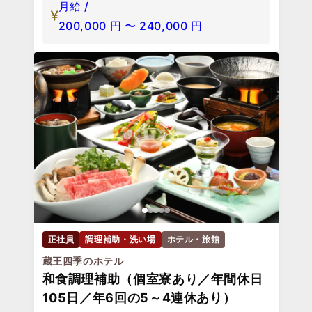
月給 /
200,000
円
〜
240,000
円
正社員
調理補助・洗い場
ホテル・旅館
蔵王四季のホテル
和食調理補助（個室寮あり／年間休日
105日／年6回の5～4連休あり）