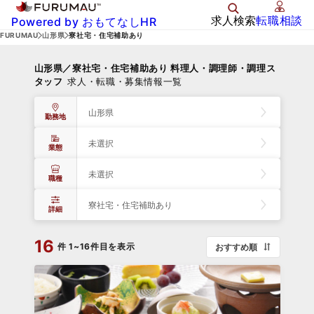
求人検索
転職相談
Powered by おもてなしHR
FURUMAU
山形県
寮社宅・住宅補助あり
山形県／寮社宅・住宅補助あり 料理人・調理師・調理ス
タッフ
求人・転職・募集情報一覧
山形県
勤務地
未選択
業態
未選択
職種
寮社宅・住宅補助あり
詳細
16
件
1~16件目を表示
おすすめ順