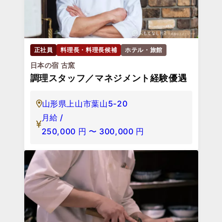
正社員
料理長・料理長候補
ホテル・旅館
日本の宿 古窯
調理スタッフ／マネジメント経験優遇
山形県上山市葉山5-20
月給 /
250,000
円
〜
300,000
円