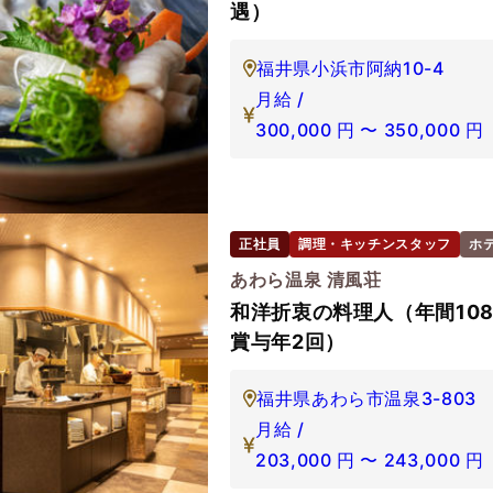
遇）
福井県小浜市阿納10-4
月給 /
300,000
円
〜
350,000
円
正社員
調理・キッチンスタッフ
ホ
あわら温泉 清風荘
和洋折衷の料理人（年間10
賞与年2回）
福井県あわら市温泉3-803
月給 /
203,000
円
〜
243,000
円