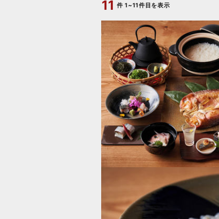
11
件
1~11件目を表示