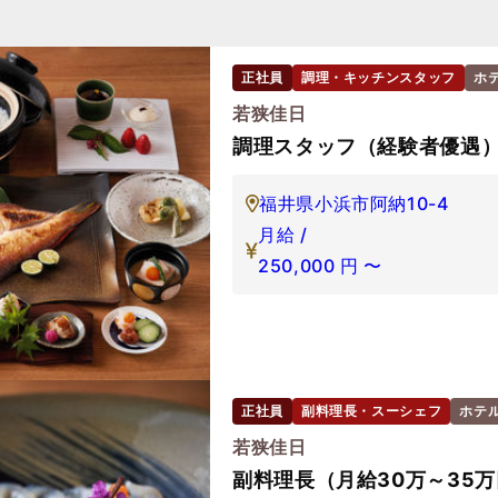
正社員
調理・キッチンスタッフ
ホ
若狭佳日
調理スタッフ（経験者優遇
福井県小浜市阿納10-4
月給 /
250,000
円
〜
正社員
副料理長・スーシェフ
ホテ
若狭佳日
副料理長（月給30万～35万