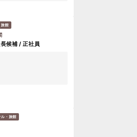
・旅館
閣
長候補 / 正社員
テル・旅館