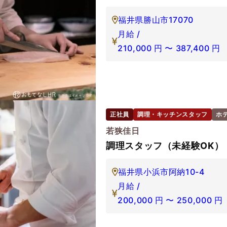
福井県勝山市17070
月給 /
210,000
円
〜
387,400
円
正社員
調理・キッチンスタッフ
ホ
若狭佳日
調理スタッフ（未経験OK）
福井県小浜市阿納10-4
月給 /
200,000
円
〜
250,000
円