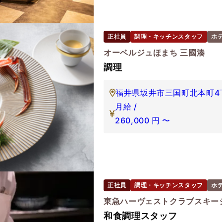
正社員
調理・キッチンスタッフ
ホ
オーベルジュほまち 三國湊
調理
福井県坂井市三国町北本町4丁
月給 /
260,000
円
〜
正社員
調理・キッチンスタッフ
ホ
東急ハーヴェストクラブスキー
和食調理スタッフ