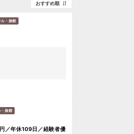
おすすめ順
テル・旅館
）
ル・旅館
円／年休109日／経験者優