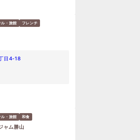
テル・旅館
フレンチ
目4-18
テル・旅館
和食
ジャム勝山