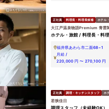
正社員
料理長・料理長候補
ホテル
大江戸温泉物語Premium 青雲
ホテル・旅館 / 料理長・料理
福井県あわら市二面68−1
月給 /
220,000
円
〜
270,100
円
正社員
調理・キッチンスタッフ
ホ
若狭佳日
調理スタッフ（未経験OK）