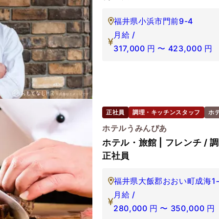
福井県小浜市門前9-4
月給 /
317,000
円
〜
423,000
円
正社員
調理・キッチンスタッフ
ホ
ホテルうみんぴあ
ホテル・旅館 | フレンチ /
正社員
福井県大飯郡おおい町成海1
月給 /
280,000
円
〜
350,000
円