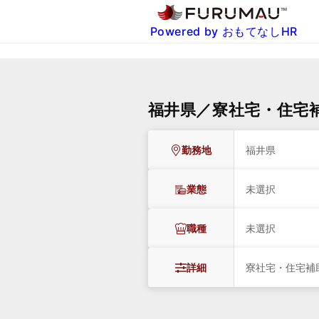
Powered by おもてなしHR
福井県／寮社宅・住宅
勤務地
福井県
業態
未選択
職種
未選択
詳細
寮社宅・住宅補