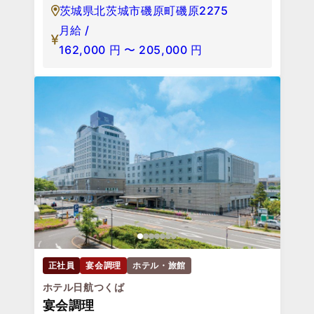
茨城県北茨城市磯原町磯原2275
月給 /
162,000
円
〜
205,000
円
正社員
宴会調理
ホテル・旅館
ホテル日航つくば
宴会調理