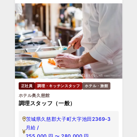
正社員
調理・キッチンスタッフ
ホテル・旅館
ホテル奥久慈館
調理スタッフ（一般）
茨城県久慈郡大子町大字池田2369-3
月給 /
255,000
円
〜
280,000
円