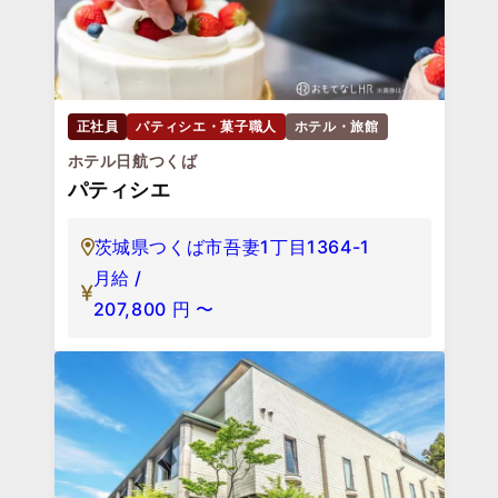
正社員
パティシエ・菓子職人
ホテル・旅館
ホテル日航つくば
パティシエ
茨城県つくば市吾妻1丁目1364-1
月給 /
207,800
円
〜