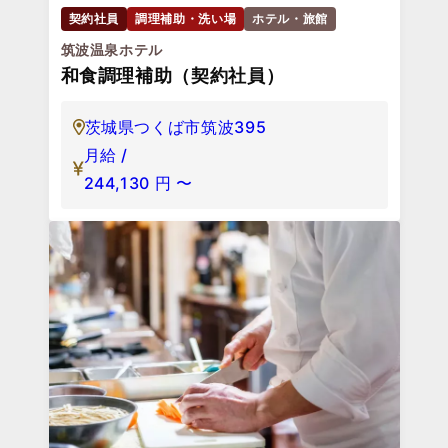
契約社員
調理補助・洗い場
ホテル・旅館
筑波温泉ホテル
和食調理補助（契約社員）
茨城県つくば市筑波395
月給 /
244,130
円
〜