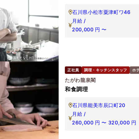
石川県小松市粟津町ワ46
月給 /
200,000
円
〜
正社員
調理・キッチンスタッフ
ホ
たがわ龍泉閣
和食調理
石川県能美市辰口町20
月給 /
260,000
円
〜
320,000
円