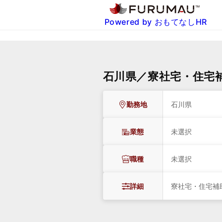
Powered by おもてなしHR
石川県／寮社宅・住宅
勤務地
石川県
業態
未選択
職種
未選択
詳細
寮社宅・住宅補