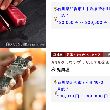
石川県加賀市山中温泉菅谷町
月給 /
180,000
円
〜
300,000
円
正社員
調理・キッチンスタッフ
ホ
ANAクラウンプラザホテル金沢
和食調理
石川県金沢市昭和町16-3
月給 /
200,000
円
〜
300,000
円