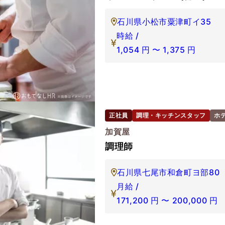
石川県小松市粟津町イ35
時給 /
1,054
円
〜
1,375
円
正社員
調理・キッチンスタッフ
ホ
加賀屋
調理師
石川県七尾市和倉町ヨ部80
月給 /
171,200
円
〜
200,000
円