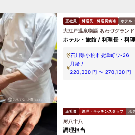
正社員
料理長・料理長候補
ホテル
大江戸温泉物語 あわづグラン
ホテル・旅館 / 料理長・料理
石川県小松市粟津町ワ-36
月給 /
220,000
円
〜
270,100
円
正社員
調理・キッチンスタッフ
ホ
厨八十八
調理担当