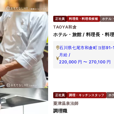
正社員
料理長・料理長候補
ホテル
TAOYA和倉
ホテル・旅館 / 料理長・料理
石川県七尾市和倉町ヨ部91-
月給 /
220,000
円
〜
270,100
円
正社員
調理・キッチンスタッフ
ホ
粟津温泉法師
調理職