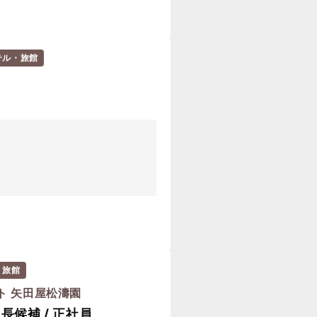
テル・旅館
・旅館
ト 矢田屋松濤園
長候補 / 正社員