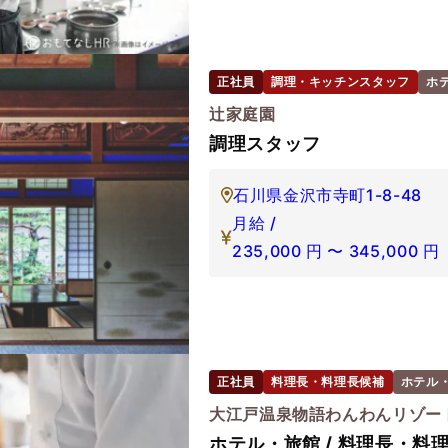
正社員
調理・キッチンスタッフ
ホ
辻家庭園
調理スタッフ
石川県金沢市寺町1-8-48
月給 /
235,000
円
〜
345,000
円
正社員
料理長・料理長候補
ホテル
大江戸温泉物語わんわんリゾー
ホテル・旅館 / 料理長・料理