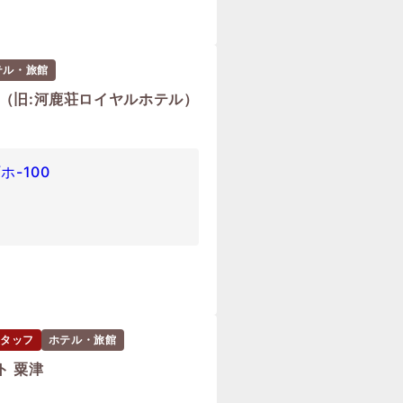
テル・旅館
（旧:河鹿荘ロイヤルホテル）
-100
タッフ
ホテル・旅館
ト 粟津