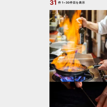
31
件
1~30件目を表示