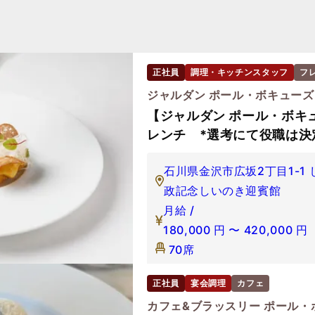
正社員
調理・キッチンスタッフ
フ
ジャルダン ポール・ボキューズ
【ジャルダン ポール・ボキ
レンチ *選考にて役職は決
石川県金沢市広坂2丁目1-1 
政記念しいのき迎賓館
月給 /
180,000
円
〜
420,000
円
70席
正社員
宴会調理
カフェ
カフェ&ブラッスリー ポール・