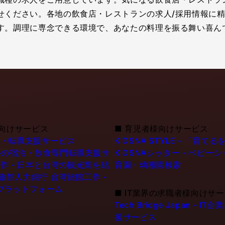
せください。各地の飲食店・レストランの求人/採用情報に精
す。調理に専念できる環境で、あなたの料理を振る舞い喜ん
向けサービス
■
育児者様向けサービス
職・転職支援サービス
KIDSNA STYLE - 「
シンガポールの宿泊・飲食専門転職支援サ
KIDSNAシッター - ベビ
作 - 日本と台湾の観光業を結
育園・幼稚園検索
6旅館人力銀行 台湾旅館工作 -
プラットフォーム
■
IT業界の求職者様向けサ
Tech Bridge Japan 
援サービス