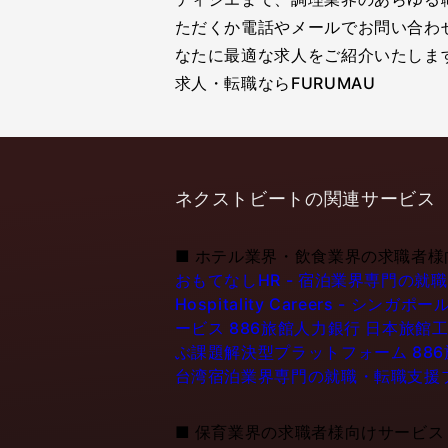
ただくか電話やメールでお問い合わ
なたに最適な求人をご紹介いたしま
求人・転職ならFURUMAU
ネクストビートの関連サービス
■
ホテル業界・飲食業界の求職者様
おもてなしHR - 宿泊業界専門の就
Hospitality Careers - 
ービス
886旅館人力銀行 日本旅館工
ぶ課題解決型プラットフォーム
88
台湾宿泊業界専門の就職・転職支援
■
保育業界の求職者様向けサービス