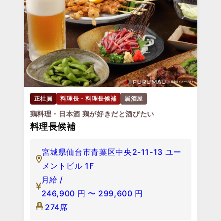
正社員
料理長・料理長候補
居酒屋
鶏料理・日本酒 鶏が好きだと酒びたい
料理長候補
宮城県仙台市青葉区中央2-11-13 ユー
メントビル 1F
月給 /
246,900
円
〜
299,600
円
274席