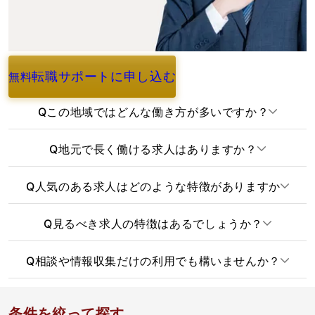
転職サポートに申し込む
無料
よくあるご質問
Q
この地域ではどんな働き方が多いですか？
Q
地元で長く働ける求人はありますか？
Q
人気のある求人はどのような特徴がありますか
Q
見るべき求人の特徴はあるでしょうか？
Q
相談や情報収集だけの利用でも構いませんか？
条件を絞って探す