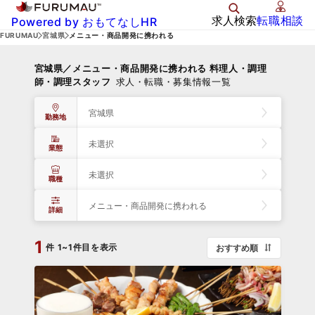
求人検索
転職相談
Powered by おもてなしHR
FURUMAU
宮城県
メニュー・商品開発に携われる
宮城県／メニュー・商品開発に携われる 料理人・調理
師・調理スタッフ
求人・転職・募集情報一覧
宮城県
勤務地
未選択
業態
未選択
職種
メニュー・商品開発に携われる
詳細
1
件
1~1件目を表示
おすすめ順