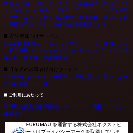
テム
保育士バンク！パレット - 保育施設専門の職員マネ
ジメントツール
保育士バンク！ウェブパック - 保育施設
向けホームページ制作
保育士バンク！総研 - 保育園経営
や保育の実務に活かせる有益な情報発信サイト
■
育児者様向けサービス
KIDSNA STYLE - 「育てるを考える」子育て情報メディ
ア
KIDSNAシッター - ベビーシッターサービス
KIDSNA
園ナビ - 保育園・幼稚園検索
■
IT業界の求職者様向けサービス
Tech Bridge Japan - IT企業、成長企業、外国人のため
の転職支援サービス
■ ご利用にあたって
利用規約
個人情報保護方針
コンテンツ・商標について
運営会社
FURUMAU を運営する株式会社ネクストビ
ートはプライバシーマークを取得していま