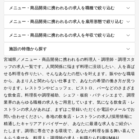
メニュー・商品開発に携われるの求人を職種で絞り込む
メニュー・商品開発に携われるの求人を雇用形態で絞り込む
メニュー・商品開発に携われるの求人を年収で絞り込む
施設の特徴から探す
宮城県／メニュー・商品開発に携われるの料理人・調理師・調理スタ
ッフの求人一覧です。人間関係に悩まず料理に没頭したい、人を喜ば
せる料理を作りたい、そんなあなたの想いを叶えます。賑やかな職場
から、あまり人と関わらない仕事まで、あなたの希望の働き方が見つ
かります。レストランやビュッフェ、ビストロ、バーなどのさまざま
な飲食店。料理長や調理補助、シェフ・板前・パティシエまで、調理
業界のあらゆる職種の求人をご用意しています。気になる飲食店・レ
ストランの求人があれば、まずはご登録いただくか電話やメールでお
問い合わせください。各地の飲食店・レストランの求人/採用情報に
精通したキャリアアドバイザーが、 あなたに最適な求人をご紹介い
たします。調理に専念できる環境で、あなたの料理を振る舞い喜んで
もらう幸せを。料理人・調理師の求人・転職ならFURUMAU