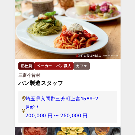
正社員
ベーカー・パン職人
カフェ
三富今昔村
パン製造スタッフ
埼玉県入間郡三芳町上富1589-2
月給 /
200,000
円
〜
250,000
円