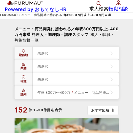
求人検索
転職相談
Powered by おもてなしHR
FURUMAU
メニュー・商品開発に携われる
年収300万円以上-400万円未満
メニュー・商品開発に携われる／年収300万円以上-400
万円未満 料理人・調理師・調理スタッフ
求人・転職・
募集情報一覧
未選択
勤務地
未選択
業態
未選択
職種
年俸 300万〜400万
/
メニュー・商品開発に携われる
詳細
152
件
1~30件目を表示
おすすめ順