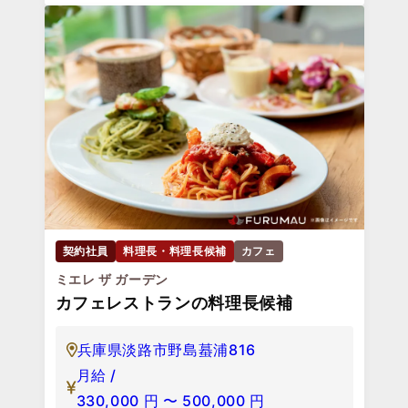
契約社員
料理長・料理長候補
カフェ
ミエレ ザ ガーデン
カフェレストランの料理長候補
兵庫県淡路市野島蟇浦816
月給 /
330,000
円
〜
500,000
円