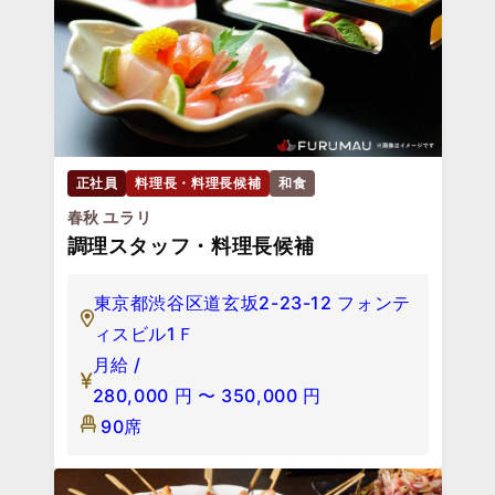
正社員
料理長・料理長候補
和食
春秋 ユラリ
調理スタッフ・料理長候補
東京都渋谷区道玄坂2-23-12 フォンテ
ィスビル1Ｆ
月給 /
280,000
円
〜
350,000
円
90席