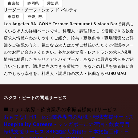
東京都
静岡県
愛知県
リーダー・チーフ・シェフ ド パルティ
東京都
神奈川県
Los Angeles BALCONY Terrace Restaurant & Moon Barで募集し
ている求人の詳細ページです。料理人・調理師として活躍できる飲食
店求人情報をわかりやすくご紹介。給与・勤務条件・職場環境など詳
細をご確認のうえ、気になる求人はまずご登録いただくか電話やメー
ルでお問い合わせください。各地の飲食店・レストランの求人/採用
情報に精通したキャリアアドバイザーが、あなたに最適な求人をご紹
介いたします。調理に専念できる環境で、あなたの料理を振る舞い喜
んでもらう幸せを。料理人・調理師の求人・転職ならFURUMAU
ネクストビートの関連サービス
■
ホテル業界・飲食業界の求職者様向けサービス
おもてなしHR - 宿泊業界専門の就職・転職支援サービス
Hospitality Careers - シンガポールの宿泊・飲食専門
転職支援サービス
886旅館人力銀行 日本旅館工作 - 日