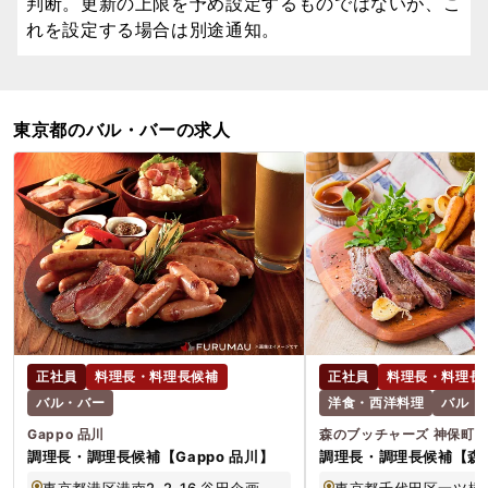
判断。更新の上限を予め設定するものではないが、こ
れを設定する場合は別途通知。
東京都のバル・バーの求人
正社員
料理長・料理長候補
正社員
料理長・料理長
バル・バー
洋食・西洋料理
バル・
Gappo 品川
森のブッチャーズ 神保町
調理長・調理長候補【Gappo 品川】
調理長・調理長候補【森
ズ 神保町】
東京都港区港南2-2-16 谷田企画第一ビル 2F
東京都千代田区一ツ橋2-