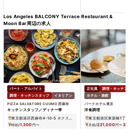
Los Angeles BALCONY Terrace Restaurant &
Moon Bar周辺の求人
パート・アルバイト
正社員
調理・キッチン
調理・キッチンスタッフ
イタリアン
ホテル・旅館
PIZZA SALVATORE CUOMO 西麻布
パークホテル東京
キッチンスタッフ／ディナー帯
洋食調理
東京都港区西麻布4-10-5 ネクスト西麻布 1F
東京都港区東新橋1丁目
1,300
221,000
34
時給/
円
〜
月給/
円
〜