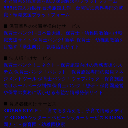
本と台湾の観光業を結ぶ課題解決型プラットフォーム
886旅館人力銀行 台湾旅館工作 - 台湾宿泊業界専門の就
職・転職支援プラットフォーム
■
保育業界の求職者様向けサービス
保育士バンク! -日本最大級。保育士・幼稚園教論向け転
職支援サイト
保育士バンク! 新卒-保育士・幼稚園教論を
目指す「学生向け」就職活動サイト
■
法人様向けサービス
保育士バンク！コネクト - 保育施設向けの業務支援シス
テム
保育士バンク！パレット - 保育施設専門の職員マネ
ジメントツール
保育士バンク！ウェブパック - 保育施設
向けホームページ制作
保育士バンク！総研 - 保育園経営
や保育の実務に活かせる有益な情報発信サイト
■
育児者様向けサービス
KIDSNA STYLE - 「育てるを考える」子育て情報メディ
ア
KIDSNAシッター - ベビーシッターサービス
KIDSNA
園ナビ - 保育園・幼稚園検索