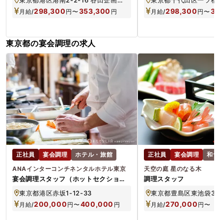
298,300
353,300
298,300
35
月給/
円
〜
円
月給/
円
〜
東京都の宴会調理の求人
正社員
宴会調理
ホテル・旅館
正社員
宴会調理
和食
ANAインターコンチネンタルホテル東京
天空の庭 星のなる木
宴会調理スタッフ（ホットセクショ
調理スタッフ
ン）
東京都港区赤坂1-12-33
200,000
400,000
270,000
月給/
円
〜
円
月給/
円
〜