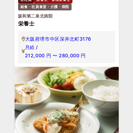
給食・社員食堂・介護・病院
阪和第二泉北病院
栄養士
大阪府堺市中区深井北町3176
月給 /
212,000
円
〜
280,000
円