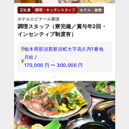
正社員
調理・キッチンスタッフ
ホテル・旅館
ホテルエピナール那須
調理スタッフ（寮完備／賞与年2回・
インセンティブ制度有）
栃木県那須郡那須町大字高久丙1番地
月給 /
170,000
円
〜
300,000
円