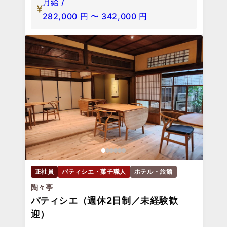
月給 /
282,000
円
〜
342,000
円
正社員
パティシエ・菓子職人
ホテル・旅館
陶々亭
パティシエ（週休2日制／未経験歓
迎）