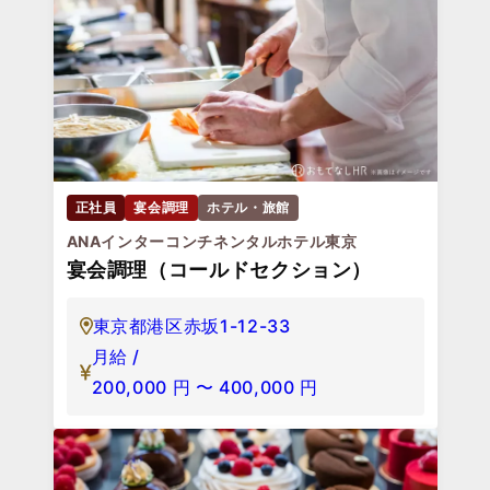
正社員
宴会調理
ホテル・旅館
ANAインターコンチネンタルホテル東京
宴会調理（コールドセクション）
東京都港区赤坂1-12-33
月給 /
200,000
円
〜
400,000
円