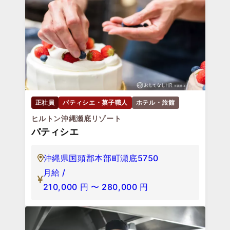
正社員
パティシエ・菓子職人
ホテル・旅館
ヒルトン沖縄瀬底リゾート
パティシエ
沖縄県国頭郡本部町瀬底5750
月給 /
210,000
円
〜
280,000
円