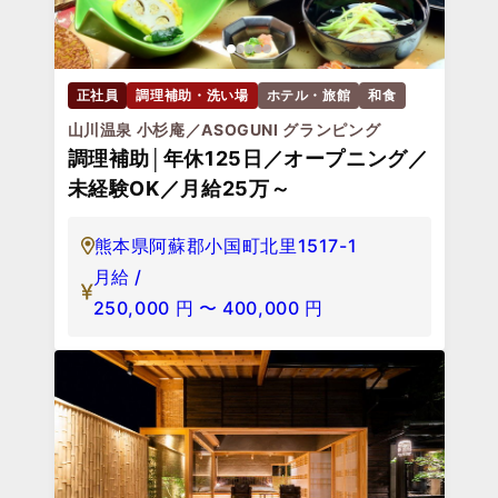
正社員
調理補助・洗い場
ホテル・旅館
和食
山川温泉 小杉庵／ASOGUNI グランピング
調理補助│年休125日／オープニング／
未経験OK／月給25万～
熊本県阿蘇郡小国町北里1517-1
月給 /
250,000
円
〜
400,000
円