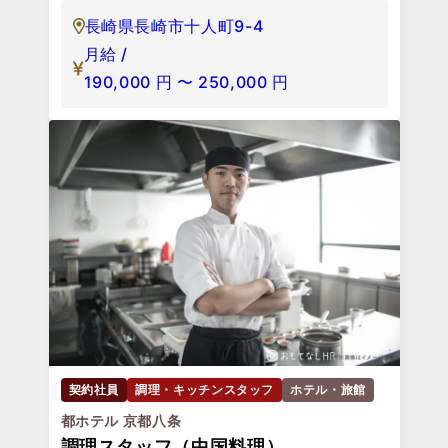
長崎県長崎市十人町9-4
月給 /
190,000
円
〜
250,000
円
契約社員
調理・キッチンスタッフ
ホテル・旅館
都ホテル 京都八条
調理スタッフ（中国料理）