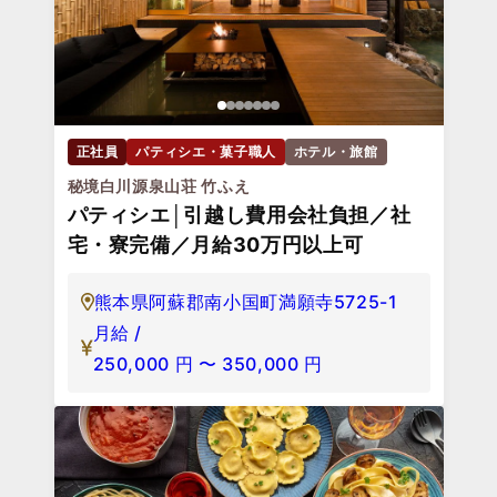
正社員
パティシエ・菓子職人
ホテル・旅館
秘境白川源泉山荘 竹ふえ
パティシエ│引越し費用会社負担／社
宅・寮完備／月給30万円以上可
熊本県阿蘇郡南小国町満願寺5725-1
月給 /
250,000
円
〜
350,000
円