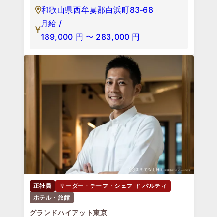
和歌山県西牟婁郡白浜町83‐68
月給 /
189,000
円
〜
283,000
円
正社員
リーダー・チーフ・シェフ ド パルティ
ホテル・旅館
グランドハイアット東京