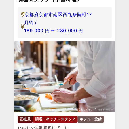
京都府京都市南区西九条院町17
月給 /
189,000
円
〜
280,000
円
正社員
調理・キッチンスタッフ
ホテル・旅館
ヒルトン沖縄瀬底リゾート