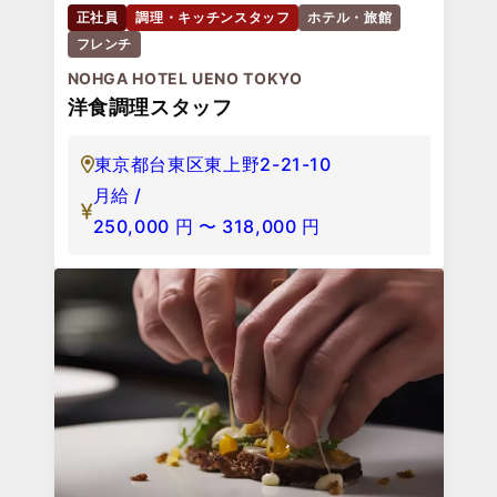
正社員
調理・キッチンスタッフ
ホテル・旅館
フレンチ
NOHGA HOTEL UENO TOKYO
洋食調理スタッフ
東京都台東区東上野2-21-10
月給 /
250,000
円
〜
318,000
円