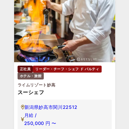
正社員
リーダー・チーフ・シェフ ド パルティ
ホテル・旅館
ライムリゾート妙高
スーシェフ
新潟県妙高市関川22512
月給 /
250,000
円
〜