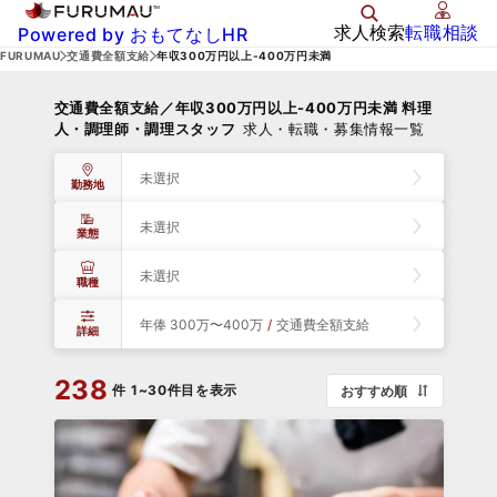
求人検索
転職相談
Powered by おもてなしHR
FURUMAU
交通費全額支給
年収300万円以上-400万円未満
交通費全額支給／年収300万円以上-400万円未満 料理
人・調理師・調理スタッフ
求人・転職・募集情報一覧
未選択
勤務地
未選択
業態
未選択
職種
年俸 300万〜400万
/
交通費全額支給
詳細
238
件
1~30件目を表示
おすすめ順