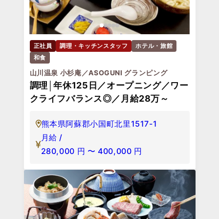
正社員
調理・キッチンスタッフ
ホテル・旅館
和食
山川温泉 小杉庵／ASOGUNI グランピング
調理│年休125日／オープニング／ワー
クライフバランス◎／月給28万～
熊本県阿蘇郡小国町北里1517-1
月給 /
280,000
円
〜
400,000
円