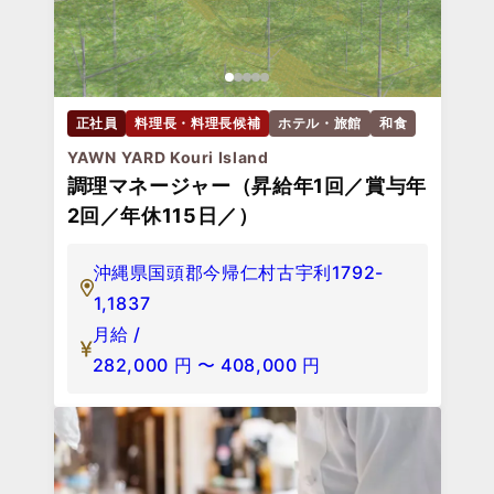
正社員
料理長・料理長候補
ホテル・旅館
和食
YAWN YARD Kouri Island
調理マネージャー（昇給年1回／賞与年
2回／年休115日／）
沖縄県国頭郡今帰仁村古宇利1792-
1,1837
月給 /
282,000
円
〜
408,000
円