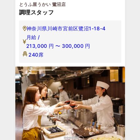
とうふ屋うかい 鷺沼店
調理スタッフ
神奈川県川崎市宮前区鷺沼1-18-4
月給 /
213,000
円
〜
300,000
円
240席