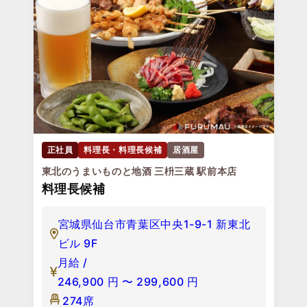
正社員
料理長・料理長候補
居酒屋
東北のうまいものと地酒 三枡三蔵 駅前本店
料理長候補
宮城県仙台市青葉区中央1-9-1 新東北
ビル 9F
月給 /
246,900
円
〜
299,600
円
274席