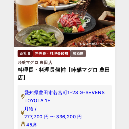
正社員
料理長・料理長候補
居酒屋
吟醸マグロ 豊田店
料理長・料理長候補【吟醸マグロ 豊田
店】
愛知県豊田市若宮町1-23 G-SEVENS
TOYOTA 1F
月給 /
277,700
円
〜
336,200
円
45席