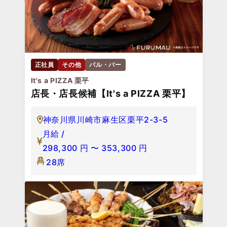
正社員
その他
バル・バー
It's a PIZZA 栗平
店長・店長候補【It's a PIZZA 栗平】
神奈川県川崎市麻生区栗平2-3-5
月給 /
298,300
円
〜
353,300
円
28席