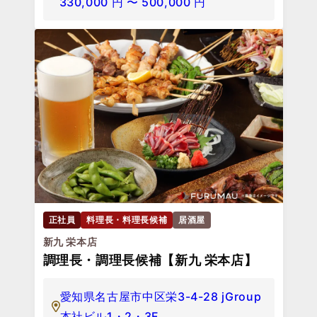
330,000
円
〜
500,000
円
正社員
料理長・料理長候補
居酒屋
新九 栄本店
調理長・調理長候補【新九 栄本店】
愛知県名古屋市中区栄3-4-28 jGroup
本社ビル1・2・3F