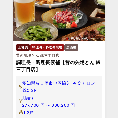
正社員
料理長・料理長候補
居酒屋
昔の矢場とん 錦三丁目店
調理長・調理長候補【昔の矢場とん 錦
三丁目店】
愛知県名古屋市中区錦3-14-9 アロン
錦C 2F
月給 /
277,700
円
〜
336,200
円
62席