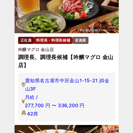
正社員
料理長・料理長候補
居酒屋
吟醸マグロ 金山店
調理長、調理長候補【吟醸マグロ 金山
店】
愛知県名古屋市中区金山1-15-21 jG金
山3F
月給 /
277,700
円
〜
336,200
円
42席