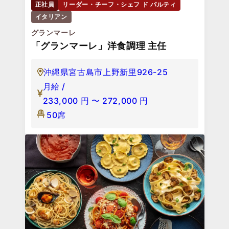
正社員
リーダー・チーフ・シェフ ド パルティ
イタリアン
グランマーレ
「グランマーレ」洋食調理 主任
沖縄県宮古島市上野新里926-25
月給 /
233,000
円
〜
272,000
円
50席