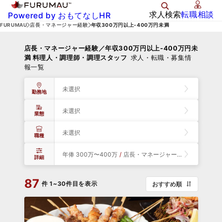
求人検索
転職相談
Powered by おもてなしHR
FURUMAU
店長・マネージャー経験
年収300万円以上-400万円未満
店長・マネージャー経験／年収300万円以上-400万円未
満 料理人・調理師・調理スタッフ
求人・転職・募集情
報一覧
未選択
勤務地
未選択
業態
未選択
職種
年俸 300万〜400万
/
店長・マネージャー経験
詳細
87
件
1~30件目を表示
おすすめ順