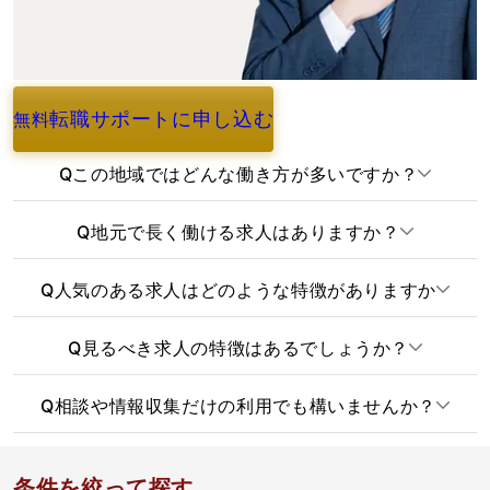
転職サポートに申し込む
無料
よくあるご質問
Q
この地域ではどんな働き方が多いですか？
Q
地元で長く働ける求人はありますか？
Q
人気のある求人はどのような特徴がありますか
Q
見るべき求人の特徴はあるでしょうか？
Q
相談や情報収集だけの利用でも構いませんか？
条件を絞って探す