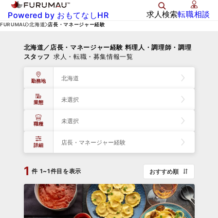
求人検索
転職相談
Powered by おもてなしHR
FURUMAU
北海道
店長・マネージャー経験
北海道／店長・マネージャー経験 料理人・調理師・調理
スタッフ
求人・転職・募集情報一覧
北海道
勤務地
未選択
業態
未選択
職種
店長・マネージャー経験
詳細
1
件
1~1件目を表示
おすすめ順