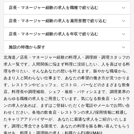
店長・マネージャー経験の求人を職種で絞り込む
店長・マネージャー経験の求人を雇用形態で絞り込む
店長・マネージャー経験の求人を年収で絞り込む
施設の特徴から探す
北海道／店長・マネージャー経験の料理人・調理師・調理スタッフの
求人一覧です。人間関係に悩まず料理に没頭したい、人を喜ばせる料
理を作りたい、そんなあなたの想いを叶えます。賑やかな職場から、
あまり人と関わらない仕事まで、あなたの希望の働き方が見つかりま
す。レストランやビュッフェ、ビストロ、バーなどのさまざまな飲食
店。料理長や調理補助、シェフ・板前・パティシエまで、調理業界の
あらゆる職種の求人をご用意しています。気になる飲食店・レストラ
ンの求人があれば、まずはご登録いただくか電話やメールでお問い合
わせください。各地の飲食店・レストランの求人/採用情報に精通し
たキャリアアドバイザーが、 あなたに最適な求人をご紹介いたしま
す。調理に専念できる環境で、あなたの料理を振る舞い喜んでもらう
幸せを。料理人・調理師の求人・転職ならFURUMAU