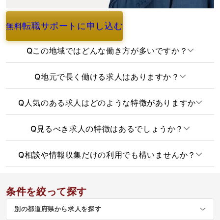
転職サポートに申し込む
無料
よくあるご質問
Q
この地域ではどんな働き方が多いですか？
Q
地元で長く働ける求人はありますか？
Q
人気のある求人はどのような特徴がありますか
Q
見るべき求人の特徴はあるでしょうか？
Q
相談や情報収集だけの利用でも構いませんか？
条件を絞って探す
別の都道府県から求人を探す