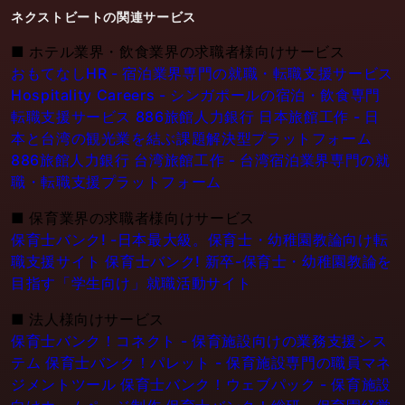
ネクストビートの関連サービス
■
ホテル業界・飲食業界の求職者様向けサービス
おもてなしHR - 宿泊業界専門の就職・転職支援サービス
Hospitality Careers - シンガポールの宿泊・飲食専門
転職支援サービス
886旅館人力銀行 日本旅館工作 - 日
本と台湾の観光業を結ぶ課題解決型プラットフォーム
886旅館人力銀行 台湾旅館工作 - 台湾宿泊業界専門の就
職・転職支援プラットフォーム
■
保育業界の求職者様向けサービス
保育士バンク! -日本最大級。保育士・幼稚園教論向け転
職支援サイト
保育士バンク! 新卒-保育士・幼稚園教論を
目指す「学生向け」就職活動サイト
■
法人様向けサービス
保育士バンク！コネクト - 保育施設向けの業務支援シス
テム
保育士バンク！パレット - 保育施設専門の職員マネ
ジメントツール
保育士バンク！ウェブパック - 保育施設