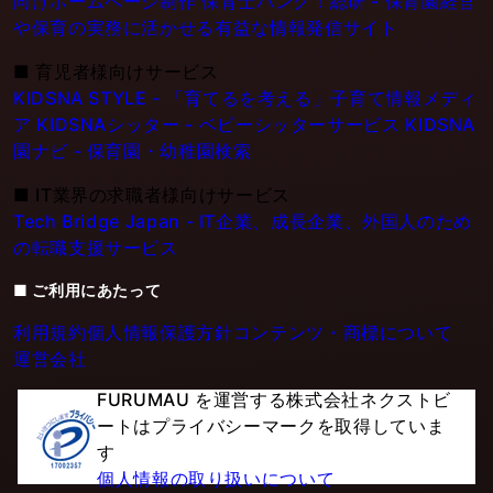
向けホームページ制作
保育士バンク！総研 - 保育園経営
や保育の実務に活かせる有益な情報発信サイト
■
育児者様向けサービス
KIDSNA STYLE - 「育てるを考える」子育て情報メディ
ア
KIDSNAシッター - ベビーシッターサービス
KIDSNA
園ナビ - 保育園・幼稚園検索
■
IT業界の求職者様向けサービス
Tech Bridge Japan - IT企業、成長企業、外国人のため
の転職支援サービス
■ ご利用にあたって
利用規約
個人情報保護方針
コンテンツ・商標について
運営会社
FURUMAU を運営する株式会社ネクストビ
ートはプライバシーマークを取得していま
す
個人情報の取り扱いについて