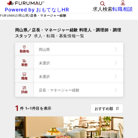
求人検索
転職相談
Powered by おもてなしHR
FURUMAU
岡山県
店長・マネージャー経験
岡山県／店長・マネージャー経験 料理人・調理師・調理
スタッフ
求人・転職・募集情報一覧
岡山県
勤務地
未選択
業態
未選択
職種
店長・マネージャー経験
詳細
1
件
1~1件目を表示
おすすめ順