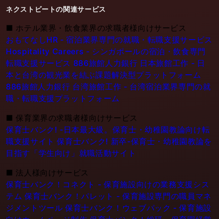
ネクストビートの関連サービス
■
ホテル業界・飲食業界の求職者様向けサービス
おもてなしHR - 宿泊業界専門の就職・転職支援サービス
Hospitality Careers - シンガポールの宿泊・飲食専門
転職支援サービス
886旅館人力銀行 日本旅館工作 - 日
本と台湾の観光業を結ぶ課題解決型プラットフォーム
886旅館人力銀行 台湾旅館工作 - 台湾宿泊業界専門の就
職・転職支援プラットフォーム
■
保育業界の求職者様向けサービス
保育士バンク! -日本最大級。保育士・幼稚園教論向け転
職支援サイト
保育士バンク! 新卒-保育士・幼稚園教論を
目指す「学生向け」就職活動サイト
■
法人様向けサービス
保育士バンク！コネクト - 保育施設向けの業務支援シス
テム
保育士バンク！パレット - 保育施設専門の職員マネ
ジメントツール
保育士バンク！ウェブパック - 保育施設