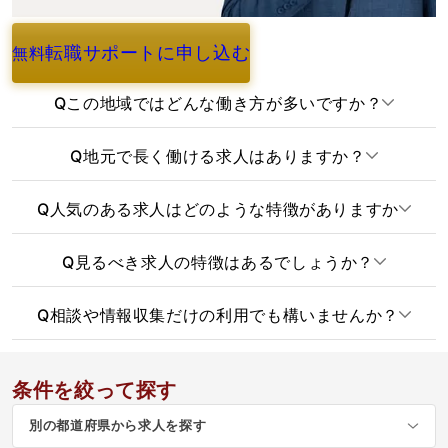
転職サポートに申し込む
無料
よくあるご質問
Q
この地域ではどんな働き方が多いですか？
Q
地元で長く働ける求人はありますか？
Q
人気のある求人はどのような特徴がありますか
Q
見るべき求人の特徴はあるでしょうか？
Q
相談や情報収集だけの利用でも構いませんか？
条件を絞って探す
別の都道府県から求人を探す