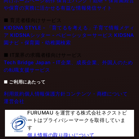
向けホームページ制作
保育士バンク！総研 - 保育園経営
や保育の実務に活かせる有益な情報発信サイト
■
育児者様向けサービス
KIDSNA STYLE - 「育てるを考える」子育て情報メディ
ア
KIDSNAシッター - ベビーシッターサービス
KIDSNA
園ナビ - 保育園・幼稚園検索
■
IT業界の求職者様向けサービス
Tech Bridge Japan - IT企業、成長企業、外国人のため
の転職支援サービス
■ ご利用にあたって
利用規約
個人情報保護方針
コンテンツ・商標について
運営会社
FURUMAU を運営する株式会社ネクストビ
ートはプライバシーマークを取得していま
す
個人情報の取り扱いについて