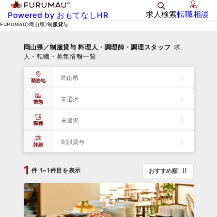
求人検索
転職相談
Powered by おもてなしHR
FURUMAU
岡山県
制服貸与
岡山県／制服貸与 料理人・調理師・調理スタッフ
求
人・転職・募集情報一覧
岡山県
勤務地
未選択
業態
未選択
職種
制服貸与
詳細
1
件
1~1件目を表示
おすすめ順