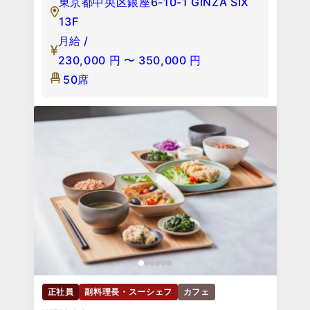
東京都中央区銀座6-10-1 GINZA SIX
13F
月給 /
230,000
円
〜
350,000
円
50席
正社員
副料理長・スーシェフ
カフェ