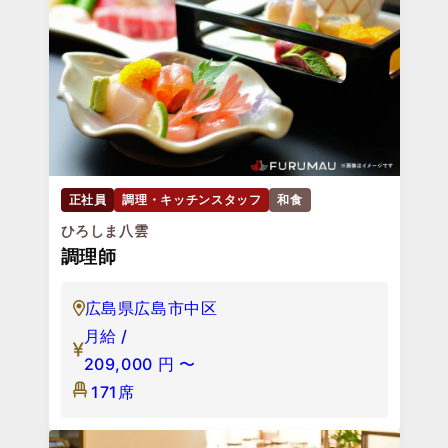
正社員
調理・キッチンスタッフ
和食
ひろしま八雲
調理師
広島県広島市中区
月給 /
209,000
円
〜
171席