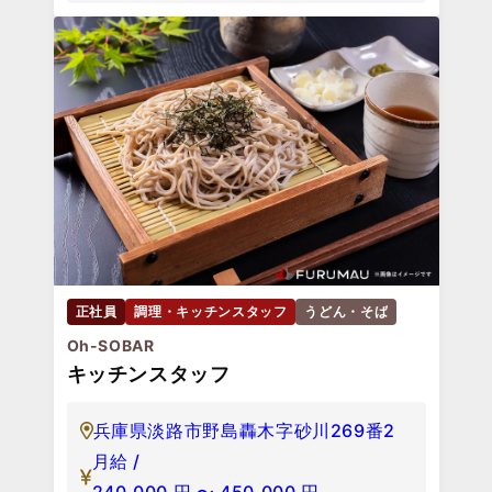
正社員
調理・キッチンスタッフ
うどん・そば
Oh-SOBAR
キッチンスタッフ
兵庫県淡路市野島轟木字砂川269番2
月給 /