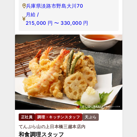
兵庫県淡路市野島大川70
月給 /
215,000
円
〜
330,000
円
正社員
調理・キッチンスタッフ
天ぷら
てんぷら山の上日本橋三越本店内
和食調理スタッフ