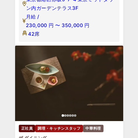
ン内ガーデンテラス3F
月給 /
230,000
円
〜
350,000
円
42席
正社員
調理・キッチンスタッフ
中華料理
ザ ダイニング