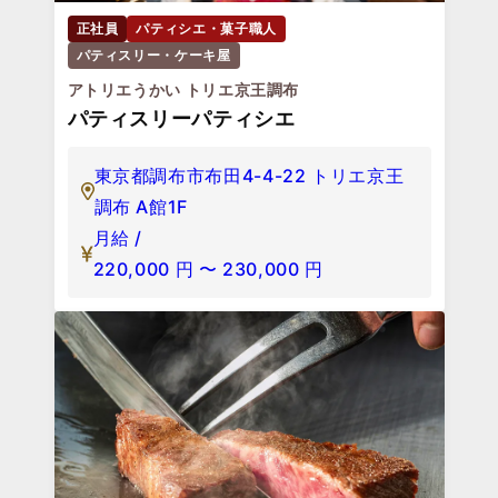
正社員
パティシエ・菓子職人
パティスリー・ケーキ屋
アトリエうかい トリエ京王調布
パティスリーパティシエ
東京都調布市布田4-4-22 トリエ京王
調布 A館1F
月給 /
220,000
円
〜
230,000
円