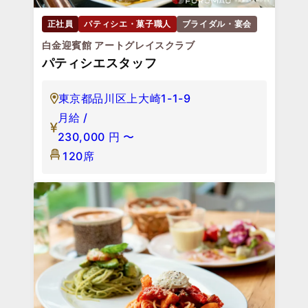
正社員
パティシエ・菓子職人
ブライダル・宴会
白金迎賓館 アートグレイスクラブ
パティシエスタッフ
東京都品川区上大崎1-1-9
月給 /
230,000
円
〜
120席