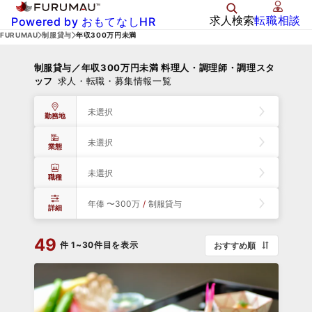
求人検索
転職相談
Powered by おもてなしHR
FURUMAU
制服貸与
年収300万円未満
制服貸与／年収300万円未満 料理人・調理師・調理スタ
ッフ
求人・転職・募集情報一覧
未選択
勤務地
未選択
業態
未選択
職種
年俸 〜300万
/
制服貸与
詳細
49
件
1~30件目を表示
おすすめ順