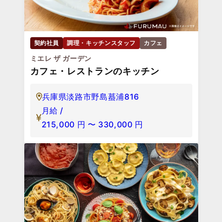
契約社員
調理・キッチンスタッフ
カフェ
ミエレ ザ ガーデン
カフェ・レストランのキッチン
兵庫県淡路市野島蟇浦816
月給 /
215,000
円
〜
330,000
円