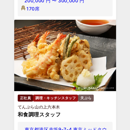
200,000
円
〜
300,000
円
170席
正社員
調理・キッチンスタッフ
天ぷら
てんぷら山の上六本木
和食調理スタッフ
東京都港区赤坂9-7-4 東京ミッドタウ