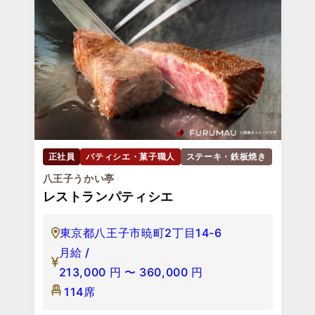
正社員
パティシエ・菓子職人
ステーキ・鉄板焼き
八王子うかい亭
レストランパティシエ
東京都八王子市暁町2丁目14-6
月給 /
213,000
円
〜
360,000
円
114席