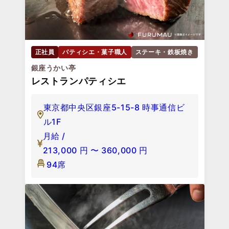
正社員
パティシエ・菓子職人
ステーキ・鉄板焼き
銀座うかい亭
レストランパティシエ
東京都中央区銀座5-15-8 時事通信ビ
ル1F
月給 /
213,000
円
〜
360,000
円
94席