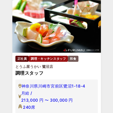
正社員
調理・キッチンスタッフ
和食
とうふ屋うかい 鷺沼店
調理スタッフ
神奈川県川崎市宮前区鷺沼1-18-4
月給 /
213,000
円
〜
300,000
円
240席