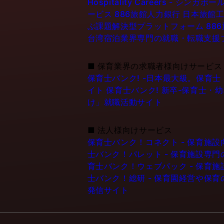
Hospitality Careers - 
ービス
886旅館人力銀行 日本旅館工
ぶ課題解決型プラットフォーム
88
台湾宿泊業界専門の就職・転職支援
■
保育業界の求職者様向けサービス
保育士バンク! -日本最大級。保育
イト
保育士バンク! 新卒-保育士・
け」就職活動サイト
■
法人様向けサービス
保育士バンク！コネクト - 保育施
士バンク！パレット - 保育施設専
育士バンク！ウェブパック - 保育
士バンク！総研 - 保育園経営や保
発信サイト