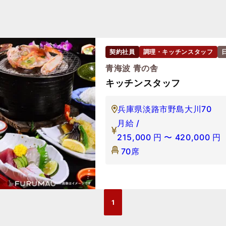
契約社員
調理・キッチンスタッフ
青海波 青の舎
キッチンスタッフ
兵庫県淡路市野島大川70
月給 /
215,000
円
〜
420,000
円
70席
1