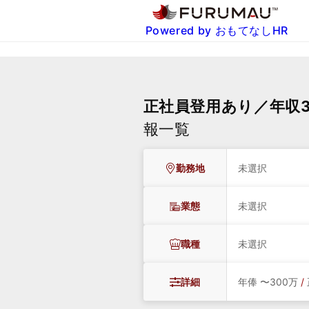
Powered by おもてなしHR
正社員登用あり／年収3
報一覧
勤務地
未選択
業態
未選択
職種
未選択
詳細
年俸 〜300万
/