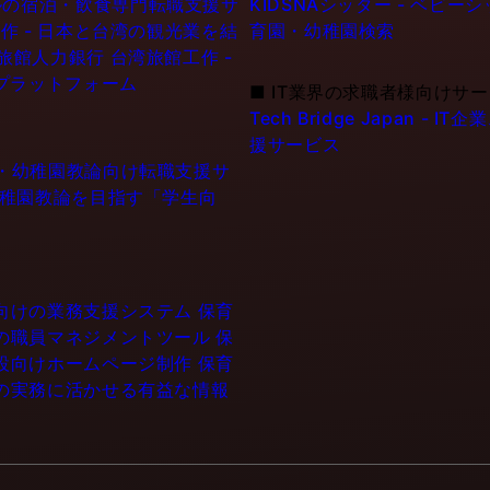
シンガポールの宿泊・飲食専門転職支援サ
KIDSNAシッター - ベビ
作 - 日本と台湾の観光業を結
育園・幼稚園検索
6旅館人力銀行 台湾旅館工作 -
プラットフォーム
■
IT業界の求職者様向けサ
Tech Bridge Japan 
援サービス
士・幼稚園教論向け転職支援サ
幼稚園教論を目指す「学生向
設向けの業務支援システム
保育
門の職員マネジメントツール
保
施設向けホームページ制作
保育
育の実務に活かせる有益な情報