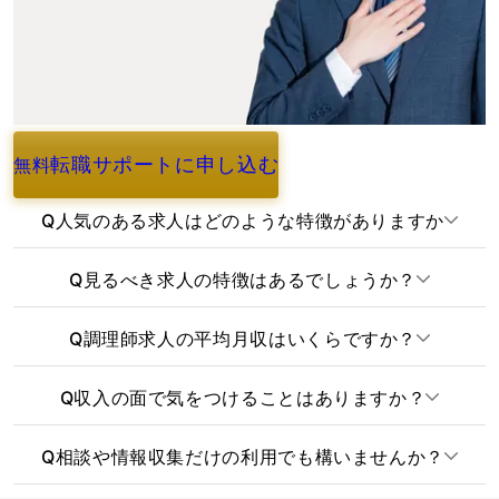
転職サポートに申し込む
無料
よくあるご質問
Q
人気のある求人はどのような特徴がありますか
Q
見るべき求人の特徴はあるでしょうか？
Q
調理師求人の平均月収はいくらですか？
Q
収入の面で気をつけることはありますか？
Q
相談や情報収集だけの利用でも構いませんか？