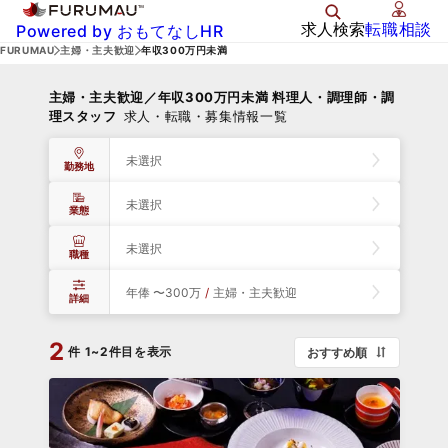
求人検索
転職相談
Powered by おもてなしHR
FURUMAU
主婦・主夫歓迎
年収300万円未満
主婦・主夫歓迎／年収300万円未満 料理人・調理師・調
理スタッフ
求人・転職・募集情報一覧
未選択
勤務地
未選択
業態
未選択
職種
年俸 〜300万
/
主婦・主夫歓迎
詳細
2
件
1~2件目を表示
おすすめ順