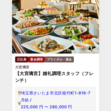
正社員
宴会調理
ブライダル・宴会
大宮璃宮
【大宮璃宮】婚礼調理スタッフ（フレ
ンチ）
埼玉県さいたま市北区植竹町1-816-7
月給 /
225,000
円
〜
280,000
円