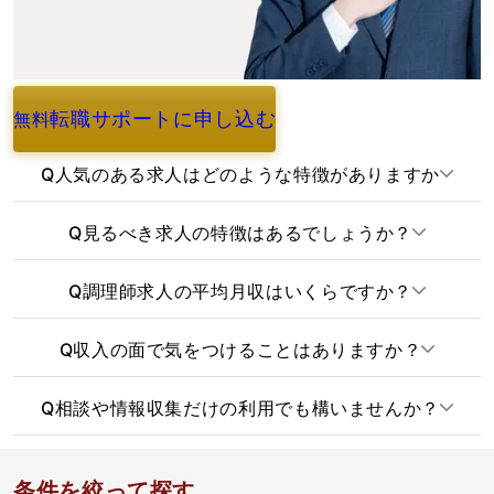
転職サポートに申し込む
無料
よくあるご質問
Q
人気のある求人はどのような特徴がありますか
Q
見るべき求人の特徴はあるでしょうか？
Q
調理師求人の平均月収はいくらですか？
Q
収入の面で気をつけることはありますか？
Q
相談や情報収集だけの利用でも構いませんか？
条件を絞って探す