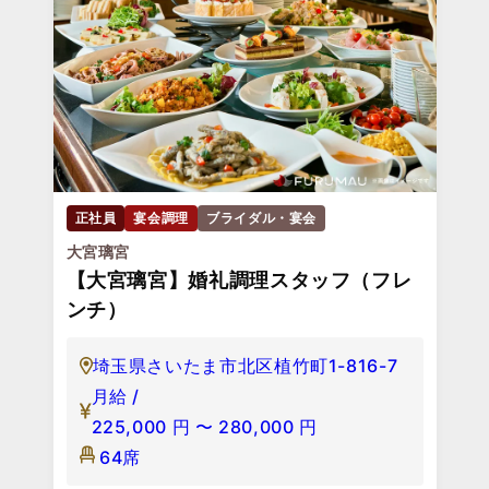
正社員
宴会調理
ブライダル・宴会
大宮璃宮
【大宮璃宮】婚礼調理スタッフ（フレ
ンチ）
埼玉県さいたま市北区植竹町1-816-7
月給 /
225,000
円
〜
280,000
円
64席