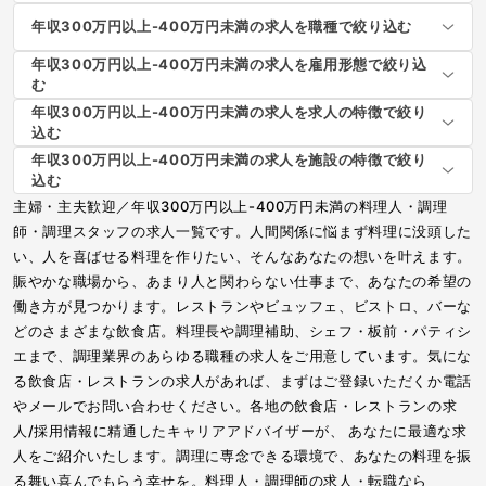
年収300万円以上-400万円未満の求人を職種で絞り込む
年収300万円以上-400万円未満の求人を雇用形態で絞り込
む
年収300万円以上-400万円未満の求人を求人の特徴で絞り
込む
年収300万円以上-400万円未満の求人を施設の特徴で絞り
込む
主婦・主夫歓迎／年収300万円以上-400万円未満の料理人・調理
師・調理スタッフの求人一覧です。人間関係に悩まず料理に没頭した
い、人を喜ばせる料理を作りたい、そんなあなたの想いを叶えます。
賑やかな職場から、あまり人と関わらない仕事まで、あなたの希望の
働き方が見つかります。レストランやビュッフェ、ビストロ、バーな
どのさまざまな飲食店。料理長や調理補助、シェフ・板前・パティシ
エまで、調理業界のあらゆる職種の求人をご用意しています。気にな
る飲食店・レストランの求人があれば、まずはご登録いただくか電話
やメールでお問い合わせください。各地の飲食店・レストランの求
人/採用情報に精通したキャリアアドバイザーが、 あなたに最適な求
人をご紹介いたします。調理に専念できる環境で、あなたの料理を振
る舞い喜んでもらう幸せを。料理人・調理師の求人・転職なら