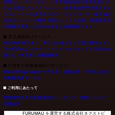
保育士バンク！コネクト - 保育施設向けの業務支援シス
テム
保育士バンク！パレット - 保育施設専門の職員マネ
ジメントツール
保育士バンク！ウェブパック - 保育施設
向けホームページ制作
保育士バンク！総研 - 保育園経営
や保育の実務に活かせる有益な情報発信サイト
■
育児者様向けサービス
KIDSNA STYLE - 「育てるを考える」子育て情報メディ
ア
KIDSNAシッター - ベビーシッターサービス
KIDSNA
園ナビ - 保育園・幼稚園検索
■
IT業界の求職者様向けサービス
Tech Bridge Japan - IT企業、成長企業、外国人のため
の転職支援サービス
■ ご利用にあたって
利用規約
個人情報保護方針
コンテンツ・商標について
運営会社
FURUMAU を運営する株式会社ネクストビ