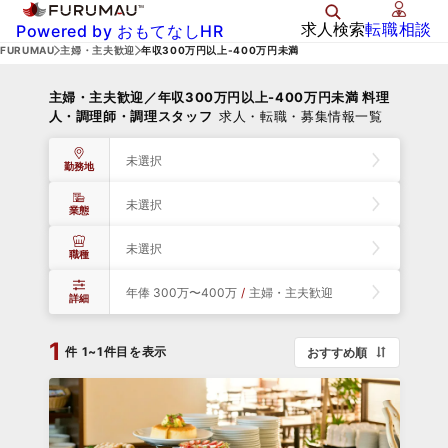
求人検索
転職相談
Powered by おもてなしHR
FURUMAU
主婦・主夫歓迎
年収300万円以上-400万円未満
主婦・主夫歓迎／年収300万円以上-400万円未満 料理
人・調理師・調理スタッフ
求人・転職・募集情報一覧
未選択
勤務地
未選択
業態
未選択
職種
年俸 300万〜400万
/
主婦・主夫歓迎
詳細
1
件
1~1件目を表示
おすすめ順