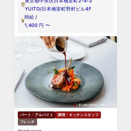
東京都中央区日本橋室町2-4-3
YUITO/日本橋室町野村ビル4F
時給 /
1,400
円
〜
パート・アルバイト
調理・キッチンスタッフ
フレンチ
Henderson