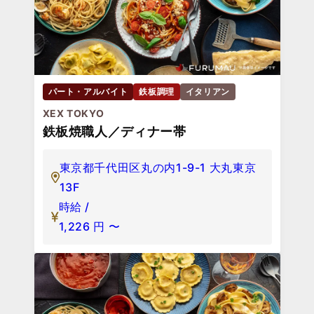
パート・アルバイト
鉄板調理
イタリアン
XEX TOKYO
鉄板焼職人／ディナー帯
東京都千代田区丸の内1-9-1 大丸東京
13F
時給 /
1,226
円
〜