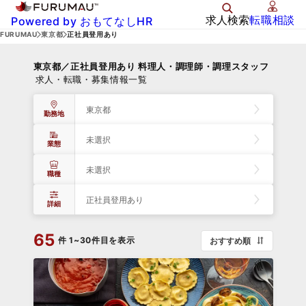
求人検索
転職相談
Powered by おもてなしHR
FURUMAU
東京都
正社員登用あり
東京都／正社員登用あり 料理人・調理師・調理スタッフ
求人・転職・募集情報一覧
東京都
勤務地
未選択
業態
未選択
職種
正社員登用あり
詳細
65
件
1~30件目を表示
おすすめ順