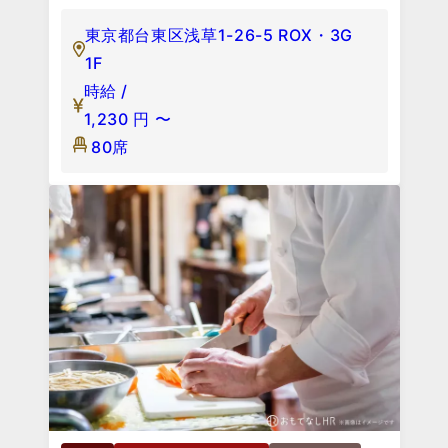
東京都台東区浅草1-26-5 ROX・3G
1F
時給 /
1,230
円
〜
80席