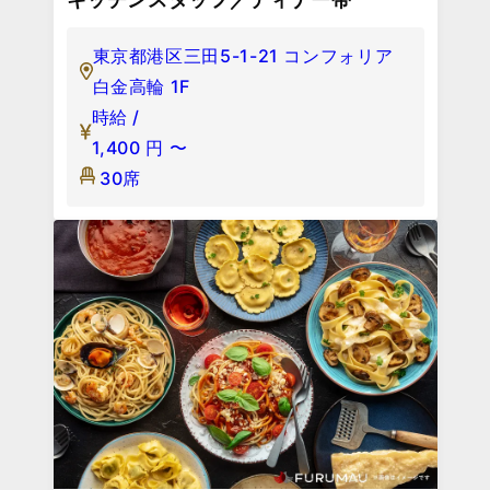
東京都港区三田5-1-21 コンフォリア
白金高輪 1F
時給 /
1,400
円
〜
30席