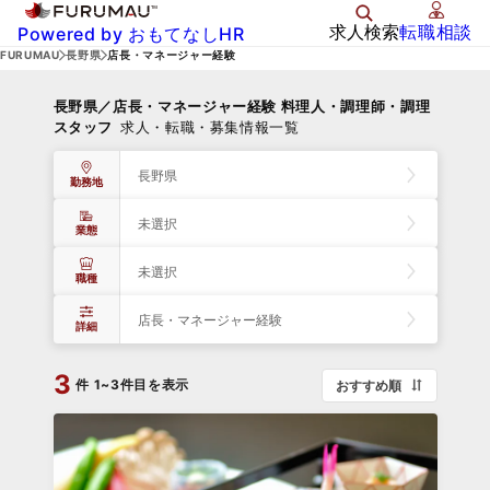
求人検索
転職相談
Powered by おもてなしHR
FURUMAU
長野県
店長・マネージャー経験
長野県／店長・マネージャー経験 料理人・調理師・調理
スタッフ
求人・転職・募集情報一覧
長野県
勤務地
未選択
業態
未選択
職種
店長・マネージャー経験
詳細
3
件
1~3件目を表示
おすすめ順