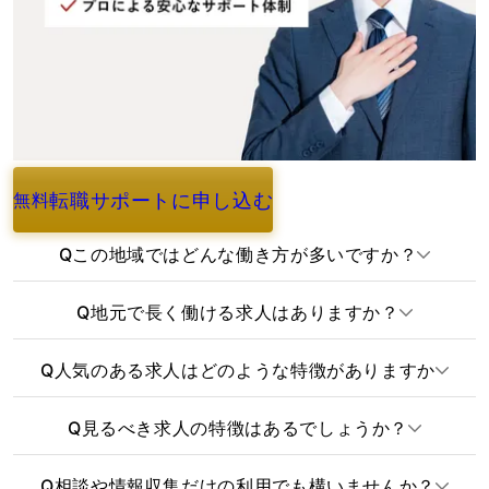
転職サポートに申し込む
無料
よくあるご質問
Q
この地域ではどんな働き方が多いですか？
Q
地元で長く働ける求人はありますか？
Q
人気のある求人はどのような特徴がありますか
Q
見るべき求人の特徴はあるでしょうか？
Q
相談や情報収集だけの利用でも構いませんか？