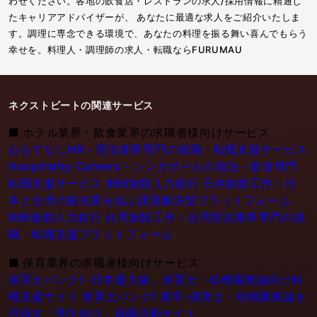
わせください。各地の飲食店・レストランの求人/採用情報に精通し
たキャリアアドバイザーが、 あなたに最適な求人をご紹介いたしま
す。調理に専念できる環境で、あなたの料理を振る舞い喜んでもらう
幸せを。料理人・調理師の求人・転職ならFURUMAU
ネクストビートの関連サービス
■
ホテル業界・飲食業界の求職者様向けサービス
おもてなしHR - 宿泊業界専門の就職・転職支援サービス
Hospitality Careers - シンガポールの宿泊・飲食専門
転職支援サービス
886旅館人力銀行 日本旅館工作 - 日
本と台湾の観光業を結ぶ課題解決型プラットフォーム
886旅館人力銀行 台湾旅館工作 - 台湾宿泊業界専門の就
職・転職支援プラットフォーム
■
保育業界の求職者様向けサービス
保育士バンク! -日本最大級。保育士・幼稚園教論向け転
職支援サイト
保育士バンク! 新卒-保育士・幼稚園教論を
目指す「学生向け」就職活動サイト