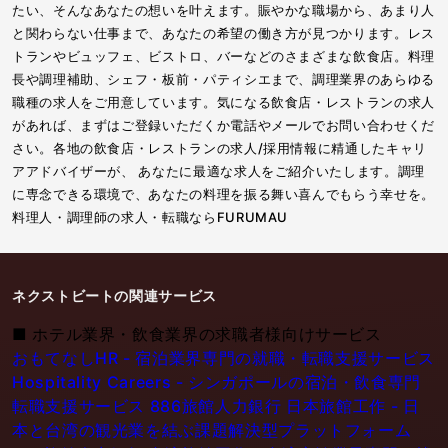
たい、そんなあなたの想いを叶えます。賑やかな職場から、あまり人
と関わらない仕事まで、あなたの希望の働き方が見つかります。レス
トランやビュッフェ、ビストロ、バーなどのさまざまな飲食店。料理
長や調理補助、シェフ・板前・パティシエまで、調理業界のあらゆる
職種の求人をご用意しています。気になる飲食店・レストランの求人
があれば、まずはご登録いただくか電話やメールでお問い合わせくだ
さい。各地の飲食店・レストランの求人/採用情報に精通したキャリ
アアドバイザーが、 あなたに最適な求人をご紹介いたします。調理
に専念できる環境で、あなたの料理を振る舞い喜んでもらう幸せを。
料理人・調理師の求人・転職ならFURUMAU
ネクストビートの関連サービス
■
ホテル業界・飲食業界の求職者様向けサービス
おもてなしHR - 宿泊業界専門の就職・転職支援サービス
Hospitality Careers - シンガポールの宿泊・飲食専門
転職支援サービス
886旅館人力銀行 日本旅館工作 - 日
本と台湾の観光業を結ぶ課題解決型プラットフォーム