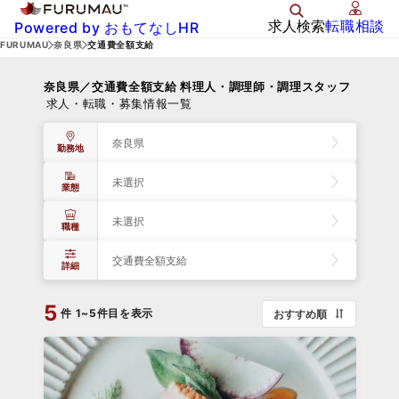
求人検索
転職相談
Powered by おもてなしHR
FURUMAU
奈良県
交通費全額支給
奈良県／交通費全額支給 料理人・調理師・調理スタッフ
求人・転職・募集情報一覧
奈良県
勤務地
未選択
業態
未選択
職種
交通費全額支給
詳細
5
件
1~5件目を表示
おすすめ順