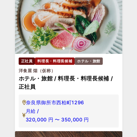
正社員
料理長・料理長候補
ホテル・旅館
洋食屋 烟（仮称）
ホテル・旅館 / 料理長・料理長候補 /
正社員
奈良県御所市西柏町1296
月給 /
320,000
円
〜
350,000
円