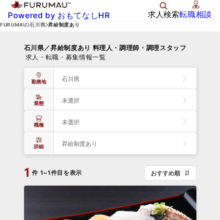
求人検索
転職相談
Powered by おもてなしHR
FURUMAU
石川県
昇給制度あり
石川県／昇給制度あり 料理人・調理師・調理スタッフ
求人・転職・募集情報一覧
石川県
勤務地
未選択
業態
未選択
職種
昇給制度あり
詳細
1
件
1~1件目を表示
おすすめ順