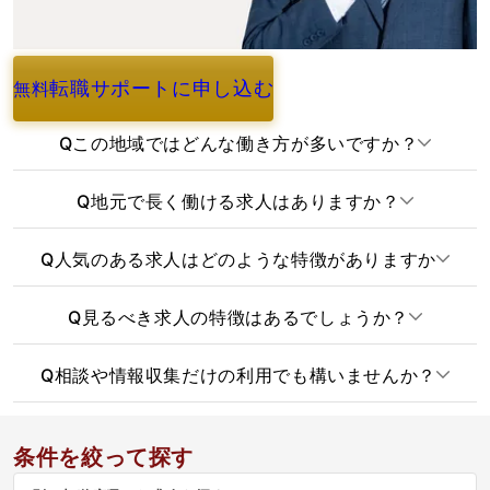
転職サポートに申し込む
無料
よくあるご質問
Q
この地域ではどんな働き方が多いですか？
Q
地元で長く働ける求人はありますか？
Q
人気のある求人はどのような特徴がありますか
Q
見るべき求人の特徴はあるでしょうか？
Q
相談や情報収集だけの利用でも構いませんか？
条件を絞って探す