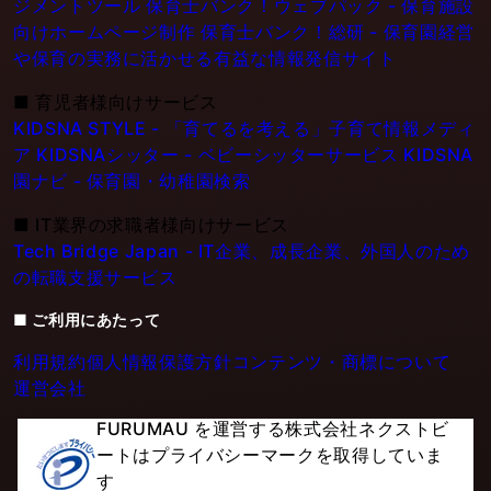
ジメントツール
保育士バンク！ウェブパック - 保育施設
向けホームページ制作
保育士バンク！総研 - 保育園経営
や保育の実務に活かせる有益な情報発信サイト
■
育児者様向けサービス
KIDSNA STYLE - 「育てるを考える」子育て情報メディ
ア
KIDSNAシッター - ベビーシッターサービス
KIDSNA
園ナビ - 保育園・幼稚園検索
■
IT業界の求職者様向けサービス
Tech Bridge Japan - IT企業、成長企業、外国人のため
の転職支援サービス
■ ご利用にあたって
利用規約
個人情報保護方針
コンテンツ・商標について
運営会社
FURUMAU を運営する株式会社ネクストビ
ートはプライバシーマークを取得していま
す