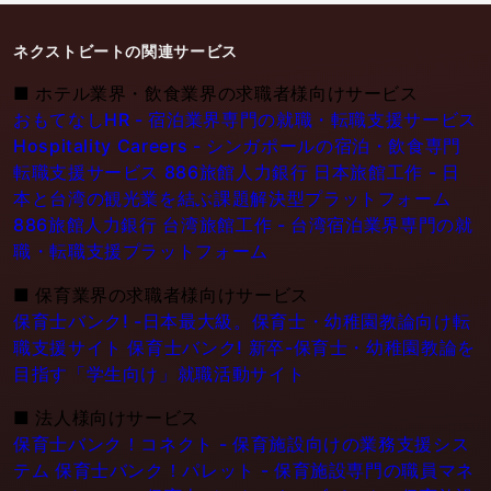
ネクストビートの関連サービス
■
ホテル業界・飲食業界の求職者様向けサービス
おもてなしHR - 宿泊業界専門の就職・転職支援サービス
Hospitality Careers - シンガポールの宿泊・飲食専門
転職支援サービス
886旅館人力銀行 日本旅館工作 - 日
本と台湾の観光業を結ぶ課題解決型プラットフォーム
886旅館人力銀行 台湾旅館工作 - 台湾宿泊業界専門の就
職・転職支援プラットフォーム
■
保育業界の求職者様向けサービス
保育士バンク! -日本最大級。保育士・幼稚園教論向け転
職支援サイト
保育士バンク! 新卒-保育士・幼稚園教論を
目指す「学生向け」就職活動サイト
■
法人様向けサービス
保育士バンク！コネクト - 保育施設向けの業務支援シス
テム
保育士バンク！パレット - 保育施設専門の職員マネ