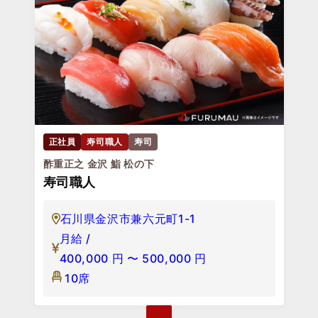
正社員
寿司職人
寿司
酢重正之 金沢 鮨 松の下
寿司職人
石川県金沢市兼六元町1-1
月給 /
400,000
円
〜
500,000
円
10席