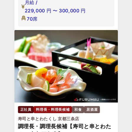
月給 /
229,000
円
〜
300,000
円
70席
正社員
料理長・料理長候補
和食
居酒屋
寿司と串とわたくし 京都三条店
調理長・調理長候補【寿司と串とわた