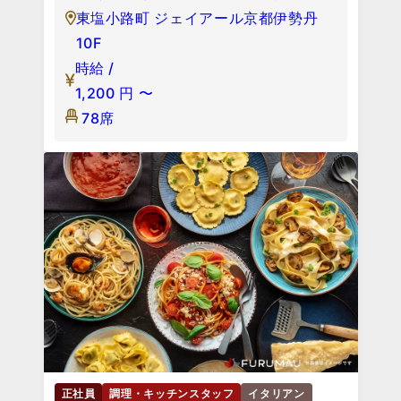
東塩小路町 ジェイアール京都伊勢丹
10F
時給 /
1,200
円
〜
78席
正社員
調理・キッチンスタッフ
イタリアン