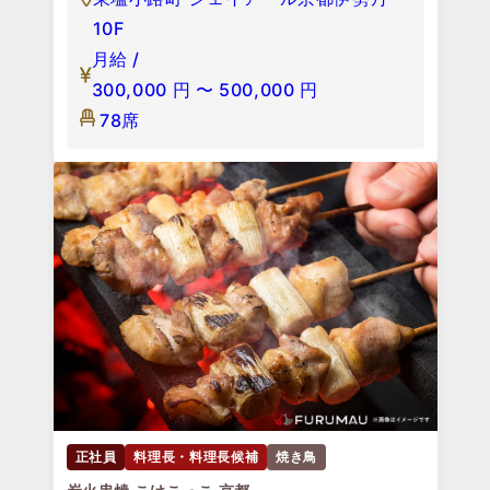
10F
月給 /
300,000
円
〜
500,000
円
78席
正社員
料理長・料理長候補
焼き鳥