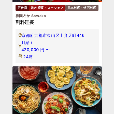
正社員
副料理長・スーシェフ
日本料理・懐石料理
祇園ろか Sowaka
副料理長
京都府京都市東山区上弁天町446
月給 /
420,000
円
〜
24席