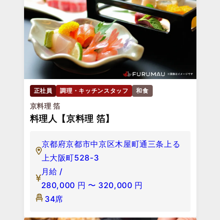
正社員
調理・キッチンスタッフ
和食
京料理 箔
料理人【京料理 箔】
京都府京都市中京区木屋町通三条上る
上大阪町528-3
月給 /
280,000
円
〜
320,000
円
34席