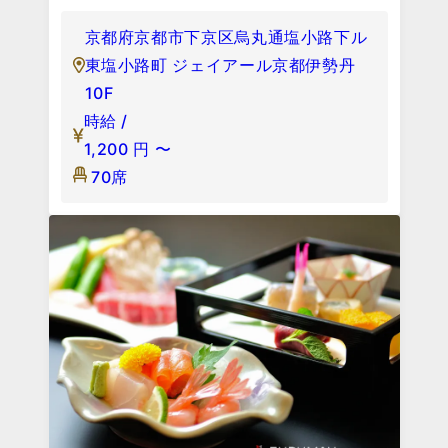
京都府京都市下京区烏丸通塩小路下ル
東塩小路町 ジェイアール京都伊勢丹
10F
時給 /
1,200
円
〜
70席