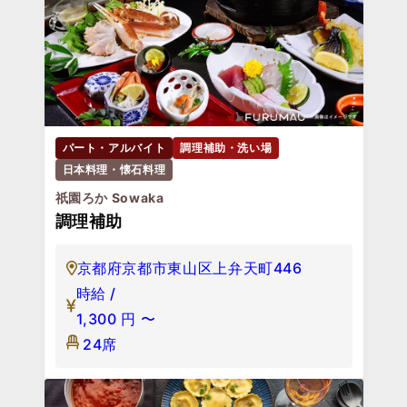
パート・アルバイト
調理補助・洗い場
日本料理・懐石料理
祇園ろか Sowaka
調理補助
京都府京都市東山区上弁天町446
時給 /
1,300
円
〜
24席