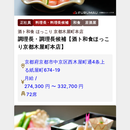
正社員
料理長・料理長候補
和食
居酒屋
酒ト和食 ほっこり 京都木屋町本店
調理長・調理長候補【酒ト和食ほっこ
り京都木屋町本店】
京都府京都市中京区西木屋町通4条上
る紙屋町674-19
月給 /
274,300
円
〜
332,700
円
72席