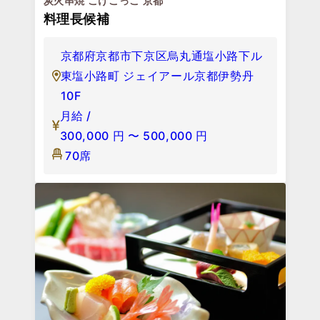
炭火串焼 こけこっこ 京都
料理長候補
京都府京都市下京区烏丸通塩小路下ル
東塩小路町 ジェイアール京都伊勢丹
10F
月給 /
300,000
円
〜
500,000
円
70席