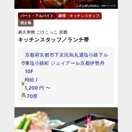
パート・アルバイト
調理・キッチンスタッフ
焼き鳥
炭火串焼 こけこっこ 京都
キッチンスタッフ／ランチ帯
京都府京都市下京区烏丸通塩小路下ル
東塩小路町 ジェイアール京都伊勢丹
10F
時給 /
1,200
円
〜
70席