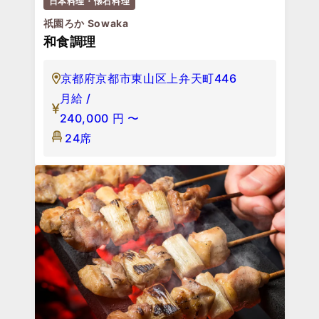
日本料理・懐石料理
祇園ろか Sowaka
和食調理
京都府京都市東山区上弁天町446
月給 /
240,000
円
〜
24席