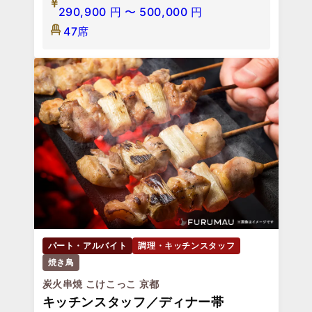
290,900
円
〜
500,000
円
47席
パート・アルバイト
調理・キッチンスタッフ
焼き鳥
炭火串焼 こけこっこ 京都
キッチンスタッフ／ディナー帯