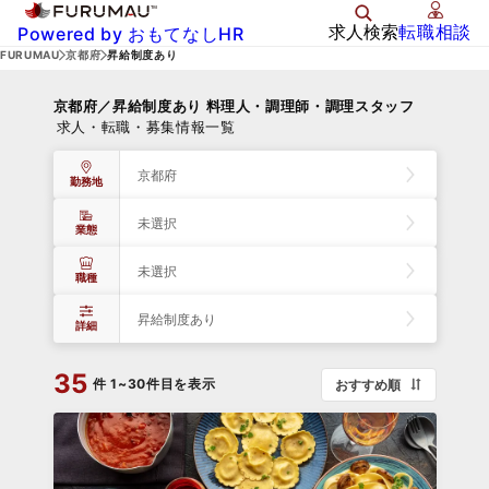
求人検索
転職相談
Powered by おもてなしHR
FURUMAU
京都府
昇給制度あり
京都府／昇給制度あり 料理人・調理師・調理スタッフ
求人・転職・募集情報一覧
京都府
勤務地
未選択
業態
未選択
職種
昇給制度あり
詳細
35
件
1~30件目を表示
おすすめ順