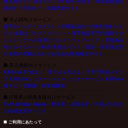
職支援サイト
保育士バンク! 新卒-保育士・幼稚園教論を
目指す「学生向け」就職活動サイト
■
法人様向けサービス
保育士バンク！コネクト - 保育施設向けの業務支援シス
テム
保育士バンク！パレット - 保育施設専門の職員マネ
ジメントツール
保育士バンク！ウェブパック - 保育施設
向けホームページ制作
保育士バンク！総研 - 保育園経営
や保育の実務に活かせる有益な情報発信サイト
■
育児者様向けサービス
KIDSNA STYLE - 「育てるを考える」子育て情報メディ
ア
KIDSNAシッター - ベビーシッターサービス
KIDSNA
園ナビ - 保育園・幼稚園検索
■
IT業界の求職者様向けサービス
Tech Bridge Japan - IT企業、成長企業、外国人のため
の転職支援サービス
■ ご利用にあたって