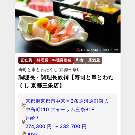
正社員
料理長・料理長候補
和食
居酒屋
寿司と串とわたくし 京都三条店
調理長・調理長候補【寿司と串とわた
くし 京都三条店】
京都府京都市中京区3条通河原町東入
中島町110 フォーラム三条B1F
月給 /
274,300
円
〜
332,700
円
60席