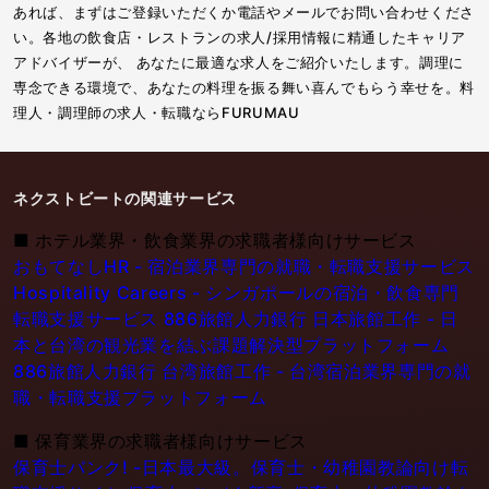
あれば、まずはご登録いただくか電話やメールでお問い合わせくださ
い。各地の飲食店・レストランの求人/採用情報に精通したキャリア
アドバイザーが、 あなたに最適な求人をご紹介いたします。調理に
専念できる環境で、あなたの料理を振る舞い喜んでもらう幸せを。料
理人・調理師の求人・転職ならFURUMAU
ネクストビートの関連サービス
■
ホテル業界・飲食業界の求職者様向けサービス
おもてなしHR - 宿泊業界専門の就職・転職支援サービス
Hospitality Careers - シンガポールの宿泊・飲食専門
転職支援サービス
886旅館人力銀行 日本旅館工作 - 日
本と台湾の観光業を結ぶ課題解決型プラットフォーム
886旅館人力銀行 台湾旅館工作 - 台湾宿泊業界専門の就
職・転職支援プラットフォーム
■
保育業界の求職者様向けサービス
保育士バンク! -日本最大級。保育士・幼稚園教論向け転