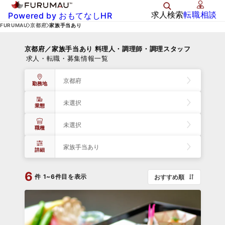
求人検索
転職相談
Powered by おもてなしHR
FURUMAU
京都府
家族手当あり
京都府／家族手当あり 料理人・調理師・調理スタッフ
求人・転職・募集情報一覧
京都府
勤務地
未選択
業態
未選択
職種
家族手当あり
詳細
6
件
1~6件目を表示
おすすめ順