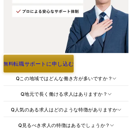
転職サポートに申し込む
無料
よくあるご質問
Q
この地域ではどんな働き方が多いですか？
Q
地元で長く働ける求人はありますか？
Q
人気のある求人はどのような特徴がありますか
Q
見るべき求人の特徴はあるでしょうか？