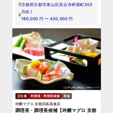
京都府京都市東山区高台寺桝屋町353
月給 /
180,000
円
〜
420,000
円
正社員
料理長・料理長候補
和食
吟醸マグロ 京都四条高倉店
調理長・調理長候補【吟醸マグロ 京都