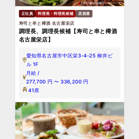
正社員
料理長・料理長候補
居酒屋
寿司と串と樽酒 名古屋栄店
調理長、調理長候補【寿司と串と樽酒
名古屋栄店】
愛知県名古屋市中区栄3-4-25 柳井ビ
ル 1F
月給 /
277,700
円
〜
336,200
円
41席