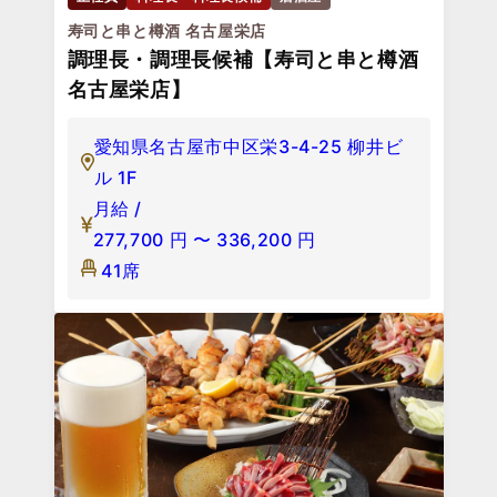
寿司と串と樽酒 名古屋栄店
調理長・調理長候補【寿司と串と樽酒
名古屋栄店】
愛知県名古屋市中区栄3-4-25 柳井ビ
ル 1F
月給 /
277,700
円
〜
336,200
円
41席