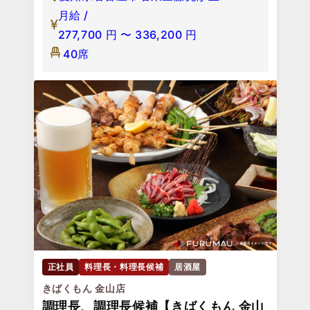
月給 /
277,700
円
〜
336,200
円
40席
正社員
料理長・料理長候補
居酒屋
きばくもん 金山店
調理長、調理長候補【きばくもん 金山