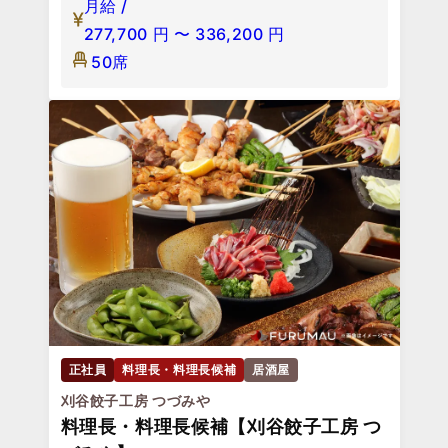
月給 /
277,700
円
〜
336,200
円
50席
正社員
料理長・料理長候補
居酒屋
刈谷餃子工房 つづみや
料理長・料理長候補【刈谷餃子工房 つ