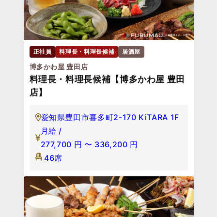
正社員
料理長・料理長候補
居酒屋
博多かわ屋 豊田店
料理長・料理長候補【博多かわ屋 豊田
店】
愛知県豊田市喜多町2-170 KiTARA 1F
月給 /
277,700
円
〜
336,200
円
46席