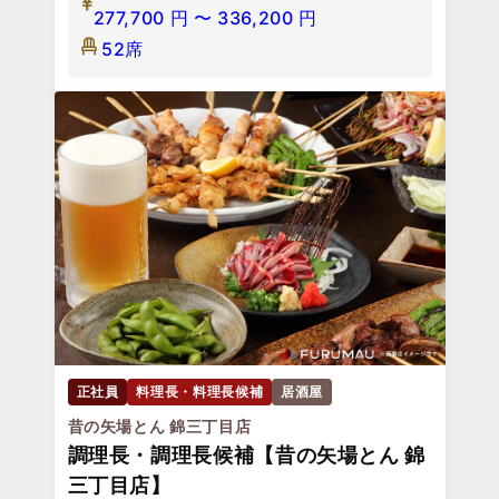
277,700
円
〜
336,200
円
52席
正社員
料理長・料理長候補
居酒屋
昔の矢場とん 錦三丁目店
調理長・調理長候補【昔の矢場とん 錦
三丁目店】