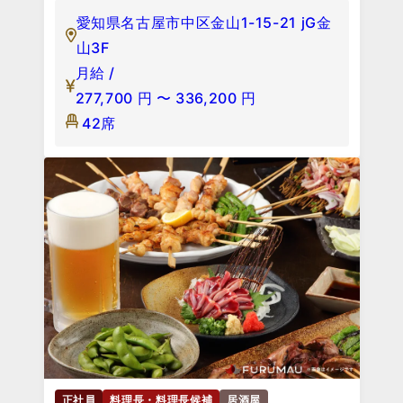
愛知県名古屋市中区金山1-15-21 jG金
山3F
月給 /
277,700
円
〜
336,200
円
42席
正社員
料理長・料理長候補
居酒屋