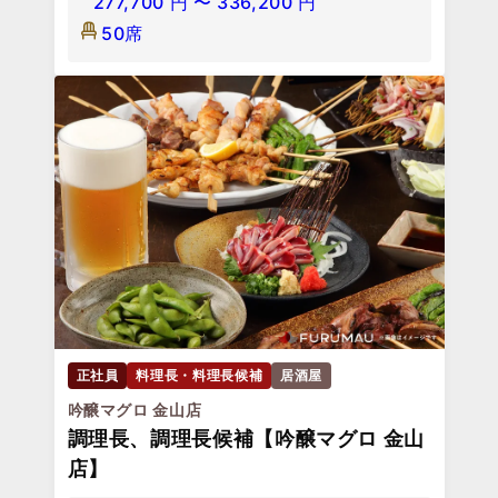
277,700
円
〜
336,200
円
50席
正社員
料理長・料理長候補
居酒屋
吟醸マグロ 金山店
調理長、調理長候補【吟醸マグロ 金山
店】