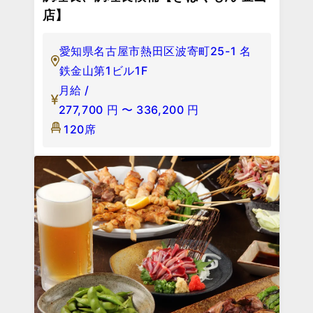
店】
愛知県名古屋市熱田区波寄町25-1 名
鉄金山第1ビル1F
月給 /
277,700
円
〜
336,200
円
120席