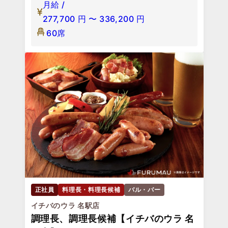
月給 /
277,700
円
〜
336,200
円
60席
正社員
料理長・料理長候補
バル・バー
イチバのウラ 名駅店
調理長、調理長候補【イチバのウラ 名