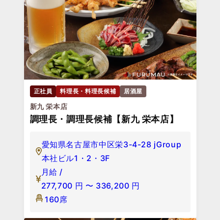
正社員
料理長・料理長候補
居酒屋
新九 栄本店
調理長・調理長候補【新九 栄本店】
愛知県名古屋市中区栄3-4-28 jGroup
本社ビル1・2・3F
月給 /
277,700
円
〜
336,200
円
160席