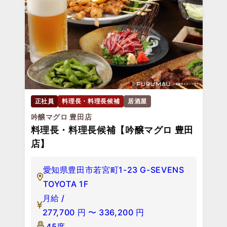
正社員
料理長・料理長候補
居酒屋
吟醸マグロ 豊田店
料理長・料理長候補【吟醸マグロ 豊田
店】
愛知県豊田市若宮町1-23 G-SEVENS
TOYOTA 1F
月給 /
277,700
円
〜
336,200
円
45席