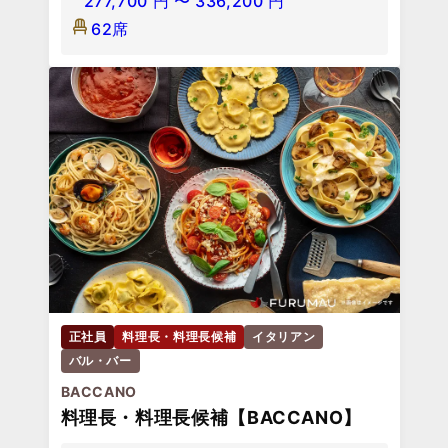
277,700
円
〜
336,200
円
62席
正社員
料理長・料理長候補
イタリアン
バル・バー
BACCANO
料理長・料理長候補【BACCANO】