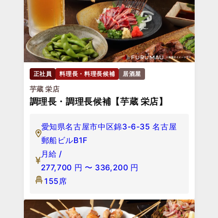
正社員
料理長・料理長候補
居酒屋
芋蔵 栄店
調理長・調理長候補【芋蔵 栄店】
愛知県名古屋市中区錦3-6-35 名古屋
郵船ビルB1F
月給 /
277,700
円
〜
336,200
円
155席