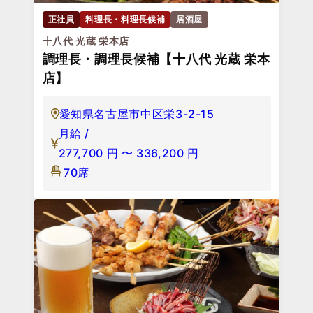
正社員
料理長・料理長候補
居酒屋
十八代 光蔵 栄本店
調理長・調理長候補【十八代 光蔵 栄本
店】
愛知県名古屋市中区栄3-2-15
月給 /
277,700
円
〜
336,200
円
70席