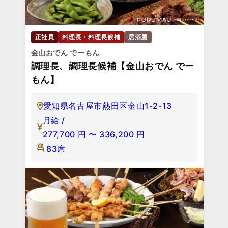
正社員
料理長・料理長候補
居酒屋
金山おでん でーもん
調理長、調理長候補【金山おでん でー
もん】
愛知県名古屋市熱田区金山1-2-13
月給 /
277,700
円
〜
336,200
円
83席