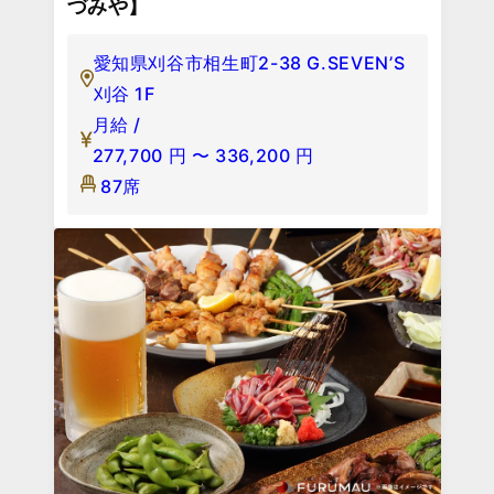
づみや】
愛知県刈谷市相生町2-38 G.SEVEN’S
刈谷 1F
月給 /
277,700
円
〜
336,200
円
87席