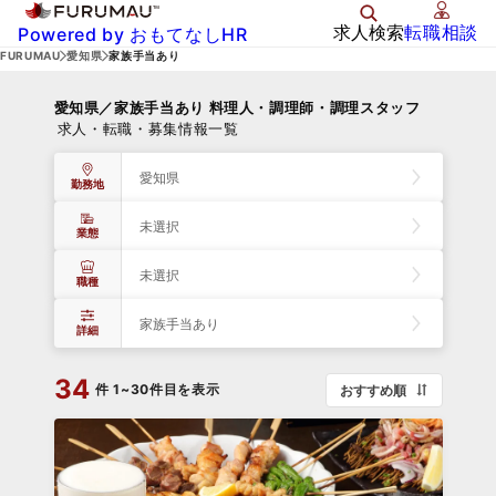
求人検索
転職相談
Powered by おもてなしHR
FURUMAU
愛知県
家族手当あり
愛知県／家族手当あり 料理人・調理師・調理スタッフ
求人・転職・募集情報一覧
愛知県
勤務地
未選択
業態
未選択
職種
家族手当あり
詳細
34
件
1~30件目を表示
おすすめ順