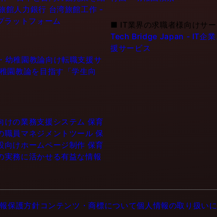
6旅館人力銀行 台湾旅館工作 -
プラットフォーム
■
IT業界の求職者様向けサ
Tech Bridge Japan 
援サービス
士・幼稚園教論向け転職支援サ
幼稚園教論を目指す「学生向
設向けの業務支援システム
保育
門の職員マネジメントツール
保
施設向けホームページ制作
保育
育の実務に活かせる有益な情報
報保護方針
コンテンツ・商標について
個人情報の取り扱い