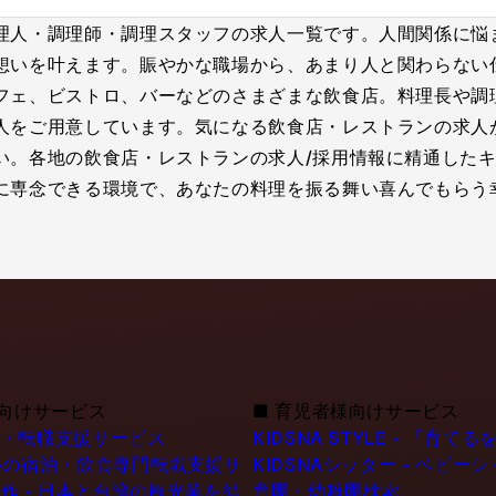
理人・調理師・調理スタッフの求人一覧です。人間関係に悩
想いを叶えます。賑やかな職場から、あまり人と関わらない
フェ、ビストロ、バーなどのさまざまな飲食店。料理長や調
人をご用意しています。気になる飲食店・レストランの求人
い。各地の飲食店・レストランの求人/採用情報に精通したキ
に専念できる環境で、あなたの料理を振る舞い喜んでもらう
向けサービス
■
育児者様向けサービス
職・転職支援サービス
KIDSNA STYLE - 「
シンガポールの宿泊・飲食専門転職支援サ
KIDSNAシッター - ベビ
作 - 日本と台湾の観光業を結
育園・幼稚園検索