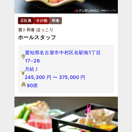
正社員
その他
和食
酒ト和食 ほっこり
ホールスタッフ
愛知県名古屋市中村区名駅南1丁目
17−26
月給 /
245,300
円
〜
375,000
円
90席