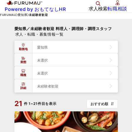
求人検索
転職相談
Powered by おもてなしHR
FURUMAU
愛知県
未経験者歓迎
愛知県／未経験者歓迎 料理人・調理師・調理スタッフ
求人・転職・募集情報一覧
愛知県
勤務地
未選択
業態
未選択
職種
未経験者歓迎
詳細
21
件
1~21件目を表示
おすすめ順