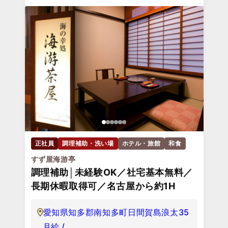
正社員
調理補助・洗い場
ホテル・旅館
和食
すず屋海游亭
調理補助│未経験OK／社宅基本無料／
長期休暇取得可／名古屋から約1H
愛知県知多郡南知多町日間賀島浪太35
月給 /