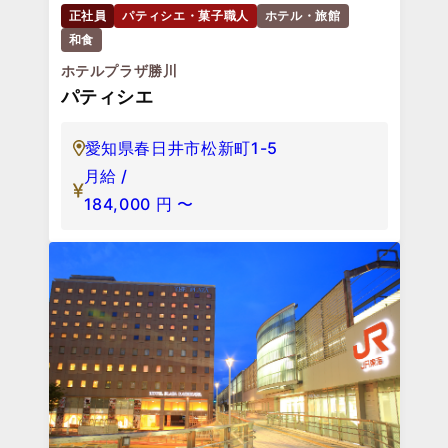
正社員
パティシエ・菓子職人
ホテル・旅館
和食
ホテルプラザ勝川
パティシエ
愛知県春日井市松新町1-5
月給 /
184,000
円
〜