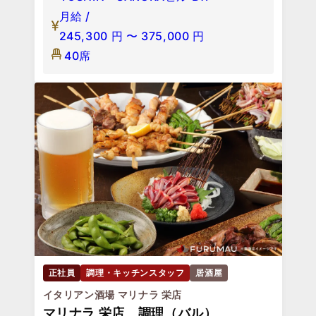
月給 /
245,300
円
〜
375,000
円
40席
正社員
調理・キッチンスタッフ
居酒屋
イタリアン酒場 マリナラ 栄店
マリナラ 栄店 調理（バル）