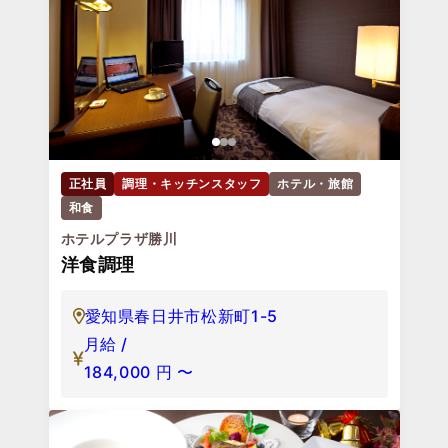
正社員
調理・キッチンスタッフ
ホテル・旅館
和食
ホテルプラザ勝川
洋食調理
愛知県春日井市松新町1-5
月給 /
184,000
円
〜