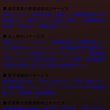
■
保育業界の求職者様向けサービス
保育士バンク! -日本最大級。保育士・幼稚園教論向け転
職支援サイト
保育士バンク! 新卒-保育士・幼稚園教論を
目指す「学生向け」就職活動サイト
■
法人様向けサービス
保育士バンク！コネクト - 保育施設向けの業務支援シス
テム
保育士バンク！パレット - 保育施設専門の職員マネ
ジメントツール
保育士バンク！ウェブパック - 保育施設
向けホームページ制作
保育士バンク！総研 - 保育園経営
や保育の実務に活かせる有益な情報発信サイト
■
育児者様向けサービス
KIDSNA STYLE - 「育てるを考える」子育て情報メディ
ア
KIDSNAシッター - ベビーシッターサービス
KIDSNA
園ナビ - 保育園・幼稚園検索
■
IT業界の求職者様向けサービス
Tech Bridge Japan - IT企業、成長企業、外国人のため