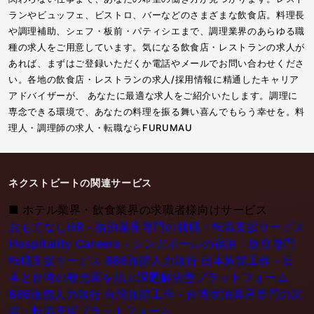
ランやビュッフェ、ビストロ、バーなどのさまざまな飲食店。料理長
や調理補助、シェフ・板前・パティシエまで、調理業界のあらゆる職
種の求人をご用意しています。気になる飲食店・レストランの求人が
あれば、まずはご登録いただくか電話やメールでお問い合わせくださ
い。各地の飲食店・レストランの求人/採用情報に精通したキャリア
アドバイザーが、 あなたに最適な求人をご紹介いたします。調理に
専念できる環境で、あなたの料理を振る舞い喜んでもらう幸せを。料
理人・調理師の求人・転職ならFURUMAU
ネクストビートの関連サービス
■
ホテル業界・飲食業界の求職者様向けサービス
おもてなしHR - 宿泊業界専門の就職・転職支援サービス
Hospitality Careers - シンガポールの宿泊・飲食専門
転職支援サービス
886旅館人力銀行 日本旅館工作 - 日
本と台湾の観光業を結ぶ課題解決型プラットフォーム
886旅館人力銀行 台湾旅館工作 - 台湾宿泊業界専門の就
職・転職支援プラットフォーム