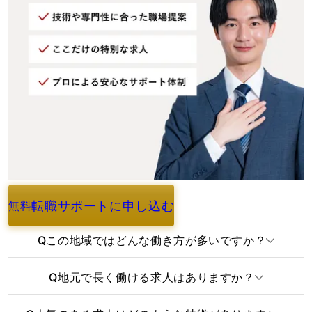
転職サポートに申し込む
無料
よくあるご質問
Q
この地域ではどんな働き方が多いですか？
Q
地元で長く働ける求人はありますか？