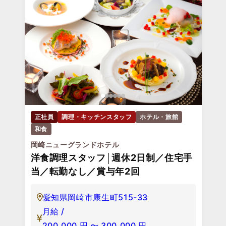
正社員
調理・キッチンスタッフ
ホテル・旅館
和食
岡崎ニューグランドホテル
洋食調理スタッフ│週休2日制／住宅手
当／転勤なし／賞与年2回
愛知県岡崎市康生町515-33
月給 /
200,000
円
〜
300,000
円