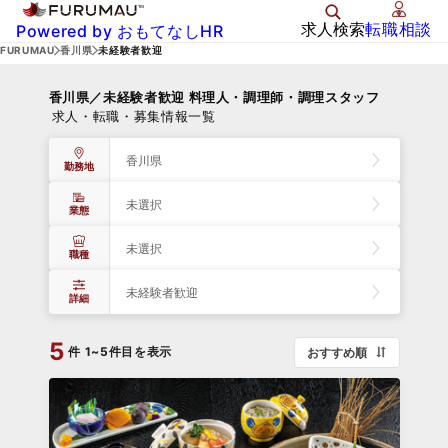
求人検索
転職相談
Powered by おもてなしHR
FURUMAU
香川県
未経験者歓迎
香川県／未経験者歓迎 料理人・調理師・調理スタッフ
求人・転職・募集情報一覧
香川県
勤務地
未選択
業態
未選択
職種
未経験者歓迎
詳細
5
件
1~5件目を表示
おすすめ順