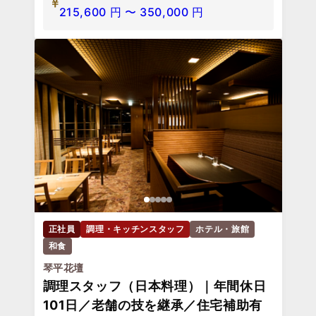
215,600
円
〜
350,000
円
正社員
調理・キッチンスタッフ
ホテル・旅館
和食
琴平花壇
調理スタッフ（日本料理）｜年間休日
101日／老舗の技を継承／住宅補助有