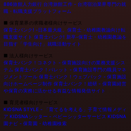
886旅館人力銀行 台湾旅館工作 - 台湾宿泊業界専門の就
職・転職支援プラットフォーム
■
保育業界の求職者様向けサービス
保育士バンク! -日本最大級。保育士・幼稚園教論向け転
職支援サイト
保育士バンク! 新卒-保育士・幼稚園教論を
目指す「学生向け」就職活動サイト
■
法人様向けサービス
保育士バンク！コネクト - 保育施設向けの業務支援シス
テム
保育士バンク！パレット - 保育施設専門の職員マネ
ジメントツール
保育士バンク！ウェブパック - 保育施設
向けホームページ制作
保育士バンク！総研 - 保育園経営
や保育の実務に活かせる有益な情報発信サイト
■
育児者様向けサービス
KIDSNA STYLE - 「育てるを考える」子育て情報メディ
ア
KIDSNAシッター - ベビーシッターサービス
KIDSNA
園ナビ - 保育園・幼稚園検索