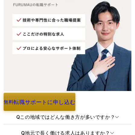
転職サポートに申し込む
無料
よくあるご質問
Q
この地域ではどんな働き方が多いですか？
Q
地元で長く働ける求人はありますか？