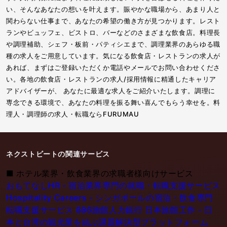
い、そんなあなたの想いを叶えます。賑やかな職場から、あまり人と
関わらない仕事まで、あなたの希望の働き方が見つかります。レスト
ランやビュッフェ、ビストロ、バーなどのさまざまな飲食店。料理長
や調理補助、シェフ・板前・パティシエまで、調理業界のあらゆる職
種の求人をご用意しています。気になる飲食店・レストランの求人が
あれば、まずはご登録いただくか電話やメールでお問い合わせくださ
い。各地の飲食店・レストランの求人/採用情報に精通したキャリア
アドバイザーが、 あなたに最適な求人をご紹介いたします。調理に
専念できる環境で、あなたの料理を振る舞い喜んでもらう幸せを。料
理人・調理師の求人・転職ならFURUMAU
ネクストビートの関連サービス
■
ホテル業界・飲食業界の求職者様向けサービス
おもてなしHR - 宿泊業界専門の就職・転職支援サービス
Hospitality Careers - シンガポールの宿泊・飲食専門
転職支援サービス
886旅館人力銀行 日本旅館工作 - 日
本と台湾の観光業を結ぶ課題解決型プラットフォーム