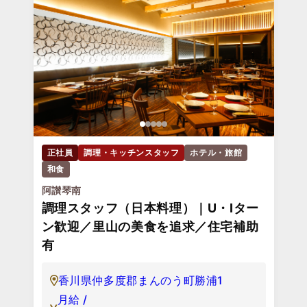
正社員
調理・キッチンスタッフ
ホテル・旅館
和食
阿讃琴南
調理スタッフ（日本料理）｜U・Iター
ン歓迎／里山の美食を追求／住宅補助
有
香川県仲多度郡まんのう町勝浦1
月給 /