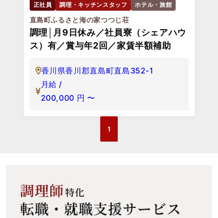
正社員
調理・キッチンスタッフ
ホテル・旅館
直島町ふるさと海の家つつじ荘
調理│月9日休み／社員寮（シェアハウ
ス）有／賞与年2回／家賃半額補助
香川県香川郡直島町直島352-1
月給 /
200,000
円
〜
1