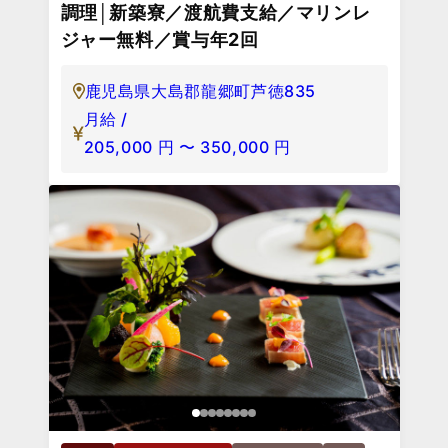
調理│新築寮／渡航費支給／マリンレ
ジャー無料／賞与年2回
鹿児島県大島郡龍郷町芦徳835
月給 /
205,000
円
〜
350,000
円