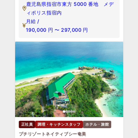
鹿児島県指宿市東方 5000 番地 メデ
ィポリス指宿内
月給 /
190,000
円
〜
297,000
円
正社員
調理・キッチンスタッフ
ホテル・旅館
プチリゾートネイティブシー奄美