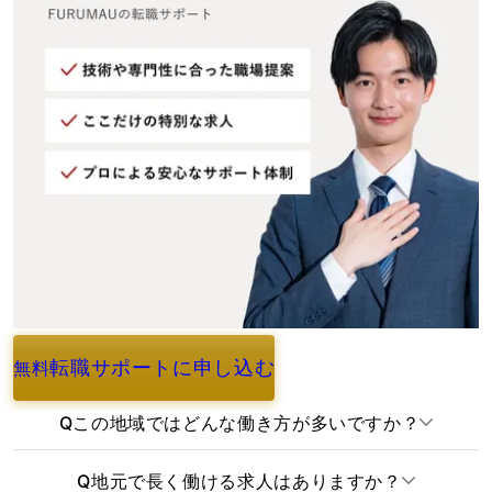
転職サポートに申し込む
無料
よくあるご質問
Q
この地域ではどんな働き方が多いですか？
Q
地元で長く働ける求人はありますか？