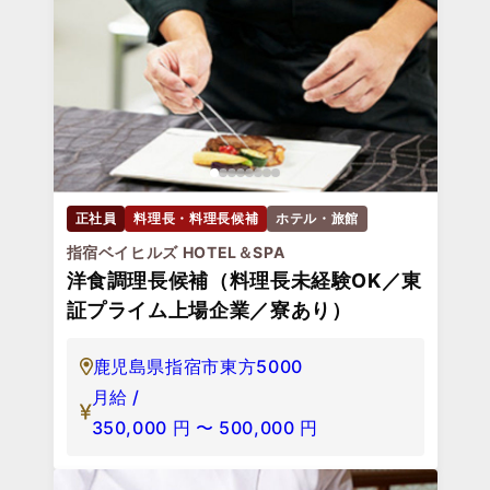
正社員
料理長・料理長候補
ホテル・旅館
指宿ベイヒルズ HOTEL＆SPA
洋食調理長候補（料理長未経験OK／東
証プライム上場企業／寮あり）
鹿児島県指宿市東方5000
月給 /
350,000
円
〜
500,000
円