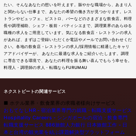
たい、そんなあなたの想いを叶えます。賑やかな職場から、あまり人
と関わらない仕事まで、あなたの希望の働き方が見つかります。レス
トランやビュッフェ、ビストロ、バーなどのさまざまな飲食店。料理
長や調理補助、シェフ・板前・パティシエまで、調理業界のあらゆる
職種の求人をご用意しています。気になる飲食店・レストランの求人
があれば、まずはご登録いただくか電話やメールでお問い合わせくだ
さい。各地の飲食店・レストランの求人/採用情報に精通したキャリ
アアドバイザーが、 あなたに最適な求人をご紹介いたします。調理
に専念できる環境で、あなたの料理を振る舞い喜んでもらう幸せを。
料理人・調理師の求人・転職ならFURUMAU
ネクストビートの関連サービス
■
ホテル業界・飲食業界の求職者様向けサービス
おもてなしHR - 宿泊業界専門の就職・転職支援サービス
Hospitality Careers - シンガポールの宿泊・飲食専門
転職支援サービス
886旅館人力銀行 日本旅館工作 - 日
本と台湾の観光業を結ぶ課題解決型プラットフォーム