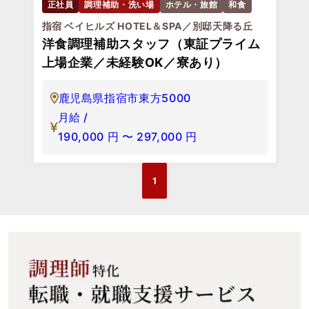
正社員
調理補助・洗い場
ホテル・旅館
和食
指宿 ベイヒルズ HOTEL＆SPA／別邸天降る丘
洋食調理補助スタッフ（東証プライム
上場企業／未経験OK／寮あり）
鹿児島県指宿市東方5000
月給 /
190,000
円
〜
297,000
円
1