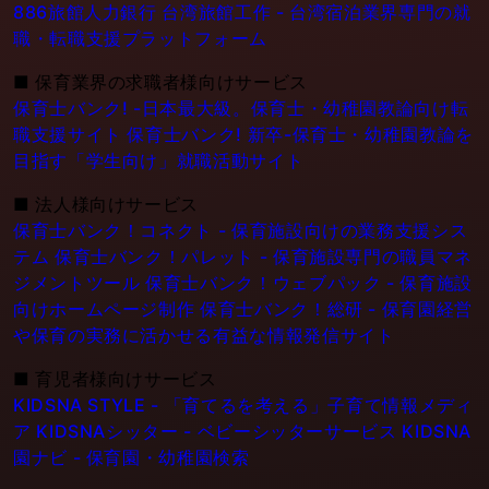
886旅館人力銀行 台湾旅館工作 - 台湾宿泊業界専門の就
職・転職支援プラットフォーム
■
保育業界の求職者様向けサービス
保育士バンク! -日本最大級。保育士・幼稚園教論向け転
職支援サイト
保育士バンク! 新卒-保育士・幼稚園教論を
目指す「学生向け」就職活動サイト
■
法人様向けサービス
保育士バンク！コネクト - 保育施設向けの業務支援シス
テム
保育士バンク！パレット - 保育施設専門の職員マネ
ジメントツール
保育士バンク！ウェブパック - 保育施設
向けホームページ制作
保育士バンク！総研 - 保育園経営
や保育の実務に活かせる有益な情報発信サイト
■
育児者様向けサービス
KIDSNA STYLE - 「育てるを考える」子育て情報メディ
ア
KIDSNAシッター - ベビーシッターサービス
KIDSNA
園ナビ - 保育園・幼稚園検索