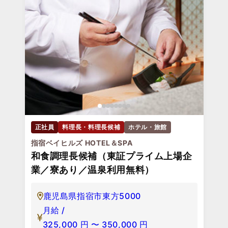
正社員
料理長・料理長候補
ホテル・旅館
指宿ベイヒルズ HOTEL＆SPA
和食調理長候補（東証プライム上場企
業／寮あり／温泉利用無料）
鹿児島県指宿市東方5000
月給 /
325,000
円
〜
350,000
円