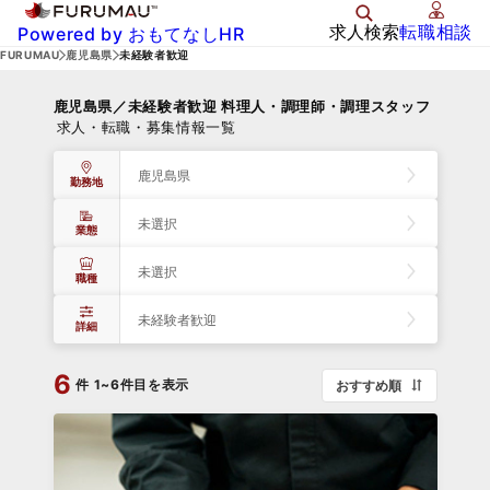
求人検索
転職相談
Powered by おもてなしHR
FURUMAU
鹿児島県
未経験者歓迎
鹿児島県／未経験者歓迎 料理人・調理師・調理スタッフ
求人・転職・募集情報一覧
鹿児島県
勤務地
未選択
業態
未選択
職種
未経験者歓迎
詳細
6
件
1~6件目を表示
おすすめ順