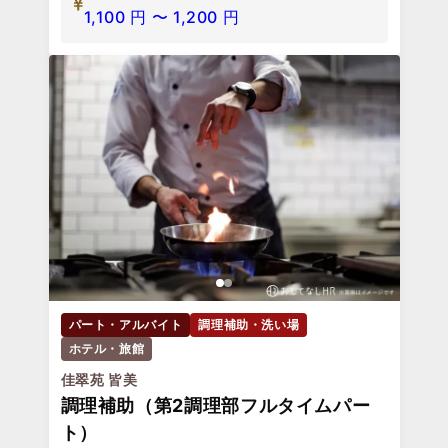
1,100
円
〜
1,200
円
パート・アルバイト
調理補助・洗い場
ホテル・旅館
佳翠苑 皆美
調理補助（第2調理部フルタイムパー
ト）