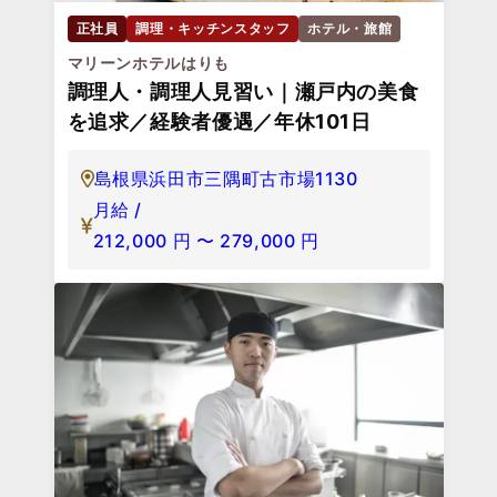
正社員
調理・キッチンスタッフ
ホテル・旅館
マリーンホテルはりも
調理人・調理人見習い｜瀬戸内の美食
を追求／経験者優遇／年休101日
島根県浜田市三隅町古市場1130
月給 /
212,000
円
〜
279,000
円