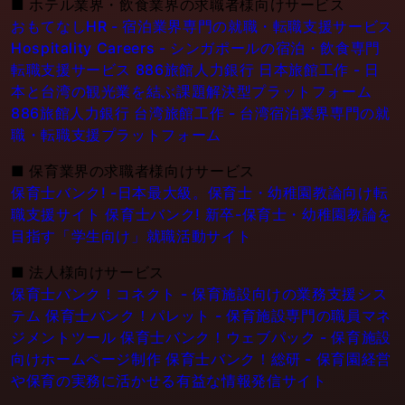
■
ホテル業界・飲食業界の求職者様向けサービス
おもてなしHR - 宿泊業界専門の就職・転職支援サービス
Hospitality Careers - シンガポールの宿泊・飲食専門
転職支援サービス
886旅館人力銀行 日本旅館工作 - 日
本と台湾の観光業を結ぶ課題解決型プラットフォーム
886旅館人力銀行 台湾旅館工作 - 台湾宿泊業界専門の就
職・転職支援プラットフォーム
■
保育業界の求職者様向けサービス
保育士バンク! -日本最大級。保育士・幼稚園教論向け転
職支援サイト
保育士バンク! 新卒-保育士・幼稚園教論を
目指す「学生向け」就職活動サイト
■
法人様向けサービス
保育士バンク！コネクト - 保育施設向けの業務支援シス
テム
保育士バンク！パレット - 保育施設専門の職員マネ
ジメントツール
保育士バンク！ウェブパック - 保育施設
向けホームページ制作
保育士バンク！総研 - 保育園経営
や保育の実務に活かせる有益な情報発信サイト