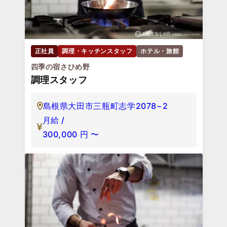
正社員
調理・キッチンスタッフ
ホテル・旅館
四季の宿さひめ野
調理スタッフ
島根県大田市三瓶町志学2078−2
月給 /
300,000
円
〜