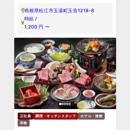
島根県松江市玉湯町玉造1218-8
時給 /
1,200
円
〜
正社員
調理・キッチンスタッフ
ホテル・旅館
和食