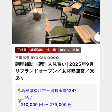
正社員
調理補助・洗い場
ホテル・旅館
玉造温泉 RYOKAN OQOQ
調理補助・調理人見習い│2025年9月
リブランドオープン／女将塾運営／寮
あり
島根県松江市玉湯町玉造1247
月給 /
210,000
円
〜
279,000
円