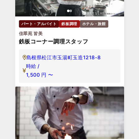
パート・アルバイト
鉄板調理
ホテル・旅館
佳翠苑 皆美
鉄板コーナー調理スタッフ
島根県松江市玉湯町玉造1218-8
時給 /
1,500
円
〜