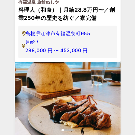
有福温泉 旅館ぬしや
料理人（和食）｜月給28.8万円〜／創
業250年の歴史を紡ぐ／寮完備
島根県江津市有福温泉町955
月給 /
288,000
円
〜
453,000
円