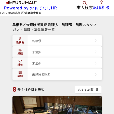
求人検索
転職相談
Powered by おもてなしHR
FURUMAU
島根県
未経験者歓迎
島根県／未経験者歓迎 料理人・調理師・調理スタッフ
求人・転職・募集情報一覧
島根県
勤務地
未選択
業態
未選択
職種
未経験者歓迎
詳細
8
件
1~8件目を表示
おすすめ順