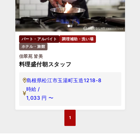
パート・アルバイト
調理補助・洗い場
ホテル・旅館
佳翠苑 皆美
料理盛付朝スタッフ
島根県松江市玉湯町玉造1218-8
時給 /
1,033
円
〜
1