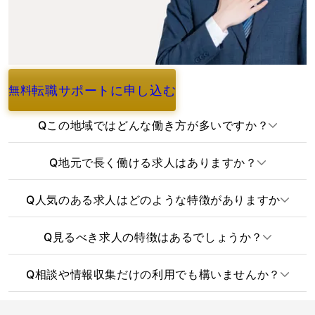
転職サポートに申し込む
無料
よくあるご質問
Q
この地域ではどんな働き方が多いですか？
Q
地元で長く働ける求人はありますか？
Q
人気のある求人はどのような特徴がありますか
Q
見るべき求人の特徴はあるでしょうか？
Q
相談や情報収集だけの利用でも構いませんか？