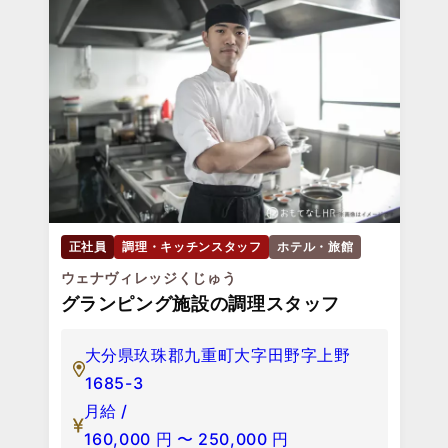
正社員
調理・キッチンスタッフ
ホテル・旅館
ウェナヴィレッジくじゅう
グランピング施設の調理スタッフ
大分県玖珠郡九重町大字田野字上野
1685-3
月給 /
160,000
円
〜
250,000
円