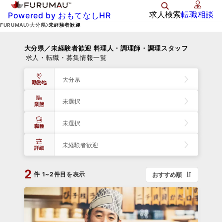
求人検索
転職相談
Powered by おもてなしHR
FURUMAU
大分県
未経験者歓迎
大分県／未経験者歓迎 料理人・調理師・調理スタッフ
求人・転職・募集情報一覧
大分県
勤務地
未選択
業態
未選択
職種
未経験者歓迎
詳細
2
件
1~2件目を表示
おすすめ順