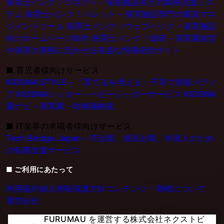
保育士バンク！コネクト - 保育施設向けの業務支援シス
テム
保育士バンク！パレット - 保育施設専門の職員マネ
ジメントツール
保育士バンク！ウェブパック - 保育施設
向けホームページ制作
保育士バンク！総研 - 保育園経営
や保育の実務に活かせる有益な情報発信サイト
■
育児者様向けサービス
KIDSNA STYLE - 「育てるを考える」子育て情報メディ
ア
KIDSNAシッター - ベビーシッターサービス
KIDSNA
園ナビ - 保育園・幼稚園検索
■
IT業界の求職者様向けサービス
Tech Bridge Japan - IT企業、成長企業、外国人のため
の転職支援サービス
■ ご利用にあたって
利用規約
個人情報保護方針
コンテンツ・商標について
運営会社
FURUMAU を運営する株式会社ネクストビ