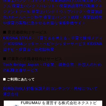
保育士バンク！コネクト - 保育施設向けの業務支援シス
テム
保育士バンク！パレット - 保育施設専門の職員マネ
ジメントツール
保育士バンク！ウェブパック - 保育施設
向けホームページ制作
保育士バンク！総研 - 保育園経営
や保育の実務に活かせる有益な情報発信サイト
■
育児者様向けサービス
KIDSNA STYLE - 「育てるを考える」子育て情報メディ
ア
KIDSNAシッター - ベビーシッターサービス
KIDSNA
園ナビ - 保育園・幼稚園検索
■
IT業界の求職者様向けサービス
Tech Bridge Japan - IT企業、成長企業、外国人のため
の転職支援サービス
■ ご利用にあたって
利用規約
個人情報保護方針
コンテンツ・商標について
運営会社
FURUMAU を運営する株式会社ネクストビ