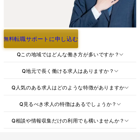
転職サポートに申し込む
無料
よくあるご質問
Q
この地域ではどんな働き方が多いですか？
Q
地元で長く働ける求人はありますか？
Q
人気のある求人はどのような特徴がありますか
Q
見るべき求人の特徴はあるでしょうか？
Q
相談や情報収集だけの利用でも構いませんか？