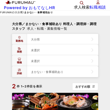
求人検索
転職相談
Powered by おもてなしHR
FURUMAU
大分県
まかない・食事補助あり
大分県／まかない・食事補助あり 料理人・調理師・調理
スタッフ
求人・転職・募集情報一覧
大分県
勤務地
未選択
業態
未選択
職種
まかない・食事補助あり
詳細
2
件
1~2件目を表示
おすすめ順