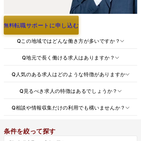
転職サポートに申し込む
無料
よくあるご質問
Q
この地域ではどんな働き方が多いですか？
Q
地元で長く働ける求人はありますか？
Q
人気のある求人はどのような特徴がありますか
Q
見るべき求人の特徴はあるでしょうか？
Q
相談や情報収集だけの利用でも構いませんか？
条件を絞って探す