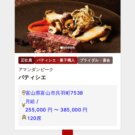
正社員
パティシエ・菓子職人
ブライダル・宴会
アマンダンピーク
パティシエ
富山県富山市呉羽町7538
月給 /
255,000
円
〜
385,000
円
120席