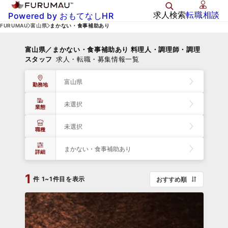
求人検索
転職相談
Powered by おもてなしHR
FURUMAU
富山県
まかない・食事補助あり
富山県／まかない・食事補助あり 料理人・調理師・調理
スタッフ
求人・転職・募集情報一覧
富山県
勤務地
未選択
業態
未選択
職種
まかない・食事補助あり
詳細
1
件
1~1件目を表示
おすすめ順