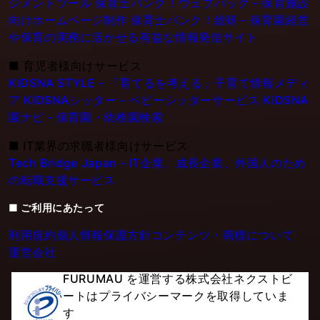
ジメントツール
保育士バンク！ウェブパック - 保育施設
向けホームページ制作
保育士バンク！総研 - 保育園経営
や保育の実務に活かせる有益な情報発信サイト
■
育児者様向けサービス
KIDSNA STYLE - 「育てるを考える」子育て情報メディ
ア
KIDSNAシッター - ベビーシッターサービス
KIDSNA
園ナビ - 保育園・幼稚園検索
■
IT業界の求職者様向けサービス
Tech Bridge Japan - IT企業、成長企業、外国人のため
の転職支援サービス
■ ご利用にあたって
利用規約
個人情報保護方針
コンテンツ・商標について
運営会社
FURUMAU を運営する株式会社ネクストビ
ートはプライバシーマークを取得していま
す