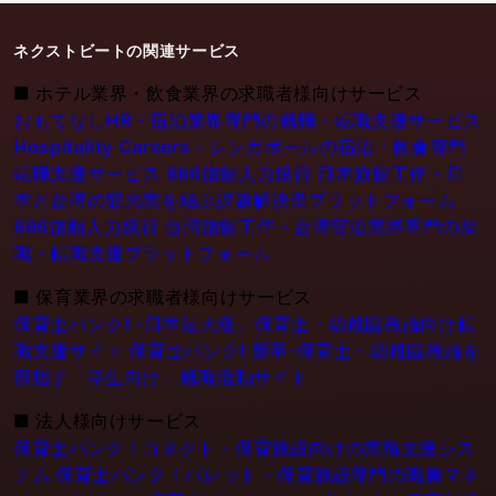
ネクストビートの関連サービス
■
ホテル業界・飲食業界の求職者様向けサービス
おもてなしHR - 宿泊業界専門の就職・転職支援サービス
Hospitality Careers - シンガポールの宿泊・飲食専門
転職支援サービス
886旅館人力銀行 日本旅館工作 - 日
本と台湾の観光業を結ぶ課題解決型プラットフォーム
886旅館人力銀行 台湾旅館工作 - 台湾宿泊業界専門の就
職・転職支援プラットフォーム
■
保育業界の求職者様向けサービス
保育士バンク! -日本最大級。保育士・幼稚園教論向け転
職支援サイト
保育士バンク! 新卒-保育士・幼稚園教論を
目指す「学生向け」就職活動サイト
■
法人様向けサービス
保育士バンク！コネクト - 保育施設向けの業務支援シス
テム
保育士バンク！パレット - 保育施設専門の職員マネ