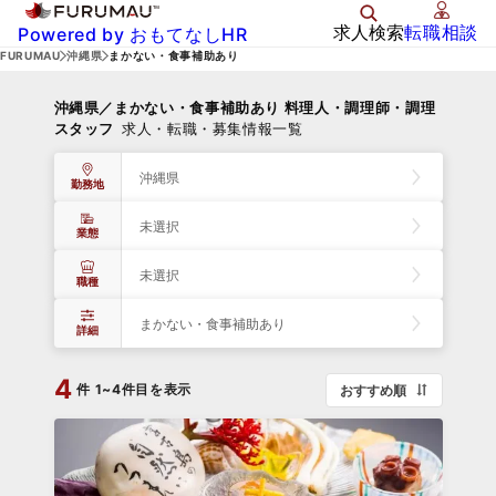
求人検索
転職相談
Powered by おもてなしHR
FURUMAU
沖縄県
まかない・食事補助あり
沖縄県／まかない・食事補助あり 料理人・調理師・調理
スタッフ
求人・転職・募集情報一覧
沖縄県
勤務地
未選択
業態
未選択
職種
まかない・食事補助あり
詳細
4
件
1~4件目を表示
おすすめ順