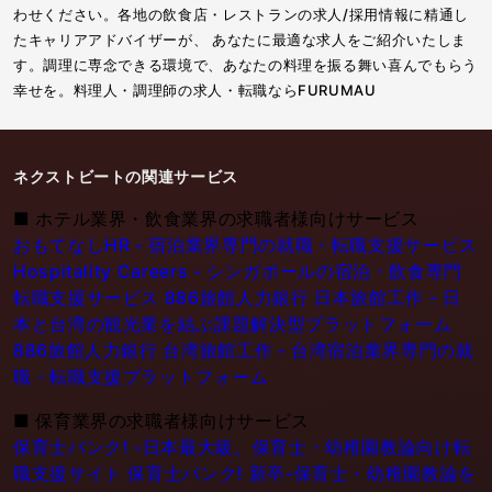
わせください。各地の飲食店・レストランの求人/採用情報に精通し
たキャリアアドバイザーが、 あなたに最適な求人をご紹介いたしま
す。調理に専念できる環境で、あなたの料理を振る舞い喜んでもらう
幸せを。料理人・調理師の求人・転職ならFURUMAU
ネクストビートの関連サービス
■
ホテル業界・飲食業界の求職者様向けサービス
おもてなしHR - 宿泊業界専門の就職・転職支援サービス
Hospitality Careers - シンガポールの宿泊・飲食専門
転職支援サービス
886旅館人力銀行 日本旅館工作 - 日
本と台湾の観光業を結ぶ課題解決型プラットフォーム
886旅館人力銀行 台湾旅館工作 - 台湾宿泊業界専門の就
職・転職支援プラットフォーム
■
保育業界の求職者様向けサービス
保育士バンク! -日本最大級。保育士・幼稚園教論向け転
職支援サイト
保育士バンク! 新卒-保育士・幼稚園教論を