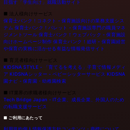
目指す「学生向け」就職活動サイト
■
法人様向けサービス
保育士バンク！コネクト - 保育施設向けの業務支援シス
テム
保育士バンク！パレット - 保育施設専門の職員マネ
ジメントツール
保育士バンク！ウェブパック - 保育施設
向けホームページ制作
保育士バンク！総研 - 保育園経営
や保育の実務に活かせる有益な情報発信サイト
■
育児者様向けサービス
KIDSNA STYLE - 「育てるを考える」子育て情報メディ
ア
KIDSNAシッター - ベビーシッターサービス
KIDSNA
園ナビ - 保育園・幼稚園検索
■
IT業界の求職者様向けサービス
Tech Bridge Japan - IT企業、成長企業、外国人のため
の転職支援サービス
■ ご利用にあたって
利用規約
個人情報保護方針
コンテンツ・商標について