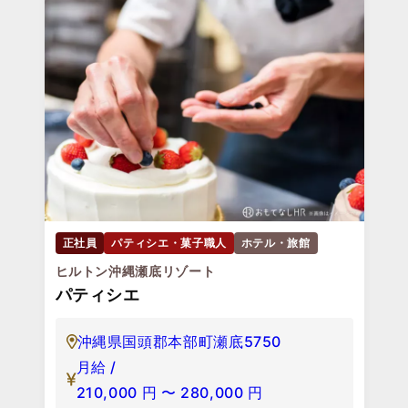
正社員
パティシエ・菓子職人
ホテル・旅館
ヒルトン沖縄瀬底リゾート
パティシエ
沖縄県国頭郡本部町瀬底5750
月給 /
210,000
円
〜
280,000
円