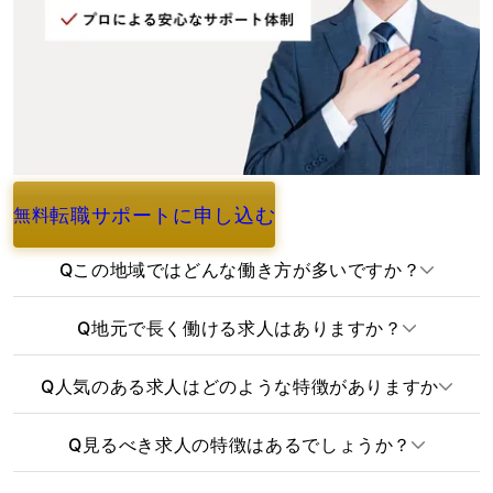
転職サポートに申し込む
無料
よくあるご質問
Q
この地域ではどんな働き方が多いですか？
Q
地元で長く働ける求人はありますか？
Q
人気のある求人はどのような特徴がありますか
Q
見るべき求人の特徴はあるでしょうか？