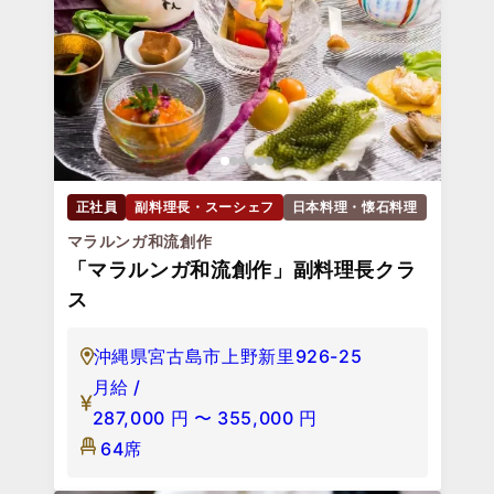
正社員
副料理長・スーシェフ
日本料理・懐石料理
マラルンガ和流創作
「マラルンガ和流創作」副料理長クラ
ス
沖縄県宮古島市上野新里926-25
月給 /
287,000
円
〜
355,000
円
64席