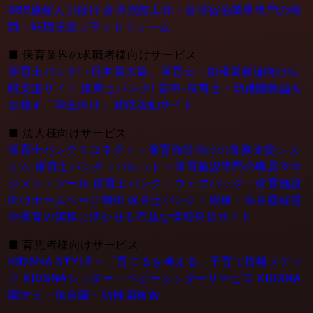
886旅館人力銀行 台湾旅館工作 - 台湾宿泊業界専門の就
職・転職支援プラットフォーム
■
保育業界の求職者様向けサービス
保育士バンク! -日本最大級。保育士・幼稚園教論向け転
職支援サイト
保育士バンク! 新卒-保育士・幼稚園教論を
目指す「学生向け」就職活動サイト
■
法人様向けサービス
保育士バンク！コネクト - 保育施設向けの業務支援シス
テム
保育士バンク！パレット - 保育施設専門の職員マネ
ジメントツール
保育士バンク！ウェブパック - 保育施設
向けホームページ制作
保育士バンク！総研 - 保育園経営
や保育の実務に活かせる有益な情報発信サイト
■
育児者様向けサービス
KIDSNA STYLE - 「育てるを考える」子育て情報メディ
ア
KIDSNAシッター - ベビーシッターサービス
KIDSNA
園ナビ - 保育園・幼稚園検索