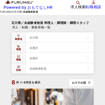
求人検索
転職相談
Powered by おもてなしHR
FURUMAU
石川県
未経験者歓迎
石川県／未経験者歓迎 料理人・調理師・調理スタッフ
求人・転職・募集情報一覧
石川県
勤務地
未選択
業態
未選択
職種
未経験者歓迎
詳細
8
件
1~8件目を表示
おすすめ順