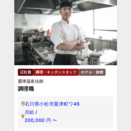
正社員
調理・キッチンスタッフ
ホテル・旅館
粟津温泉法師
調理職
石川県小松市粟津町ワ46
月給 /
200,000
円
〜