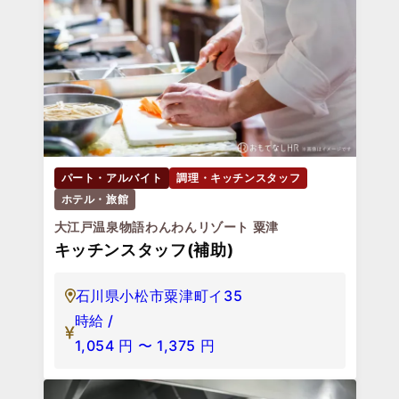
パート・アルバイト
調理・キッチンスタッフ
ホテル・旅館
大江戸温泉物語わんわんリゾート 粟津
キッチンスタッフ(補助)
石川県小松市粟津町イ35
時給 /
1,054
円
〜
1,375
円