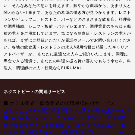
い、そんなあなたの想いを叶えます。賑やかな職場から、あまり人と
関わらない仕事まで、あなたの希望の働き方が見つかります。レスト
ランやビュッフェ、ビストロ、バーなどのさまざまな飲食店。料理長
や調理補助、シェフ・板前・パティシエまで、調理業界のあらゆる職
種の求人をご用意しています。気になる飲食店・レストランの求人が
あれば、まずはご登録いただくか電話やメールでお問い合わせくださ
い。各地の飲食店・レストランの求人/採用情報に精通したキャリア
アドバイザーが、 あなたに最適な求人をご紹介いたします。調理に
専念できる環境で、あなたの料理を振る舞い喜んでもらう幸せを。料
理人・調理師の求人・転職ならFURUMAU
ネクストビートの関連サービス
■
ホテル業界・飲食業界の求職者様向けサービス
おもてなしHR - 宿泊業界専門の就職・転職支援サービス
Hospitality Careers - シンガポールの宿泊・飲食専門
転職支援サービス
886旅館人力銀行 日本旅館工作 - 日
本と台湾の観光業を結ぶ課題解決型プラットフォーム