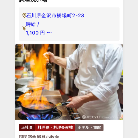
石川県金沢市橋場町2-23
時給 /
1,100
円
〜
正社員
料理長・料理長候補
ホテル・旅館
国民宿舎能登小牧台