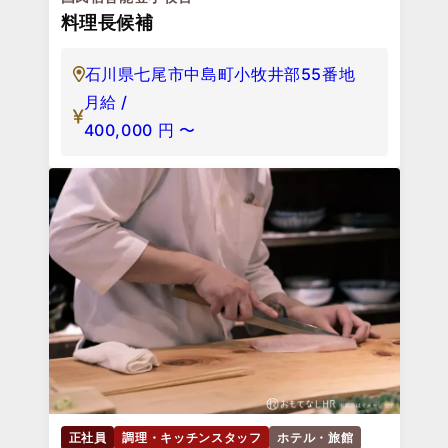
料理長候補
石川県七尾市中島町小牧井部55番地
月給 /
400,000
円
〜
正社員
調理・キッチンスタッフ
ホテル・旅館