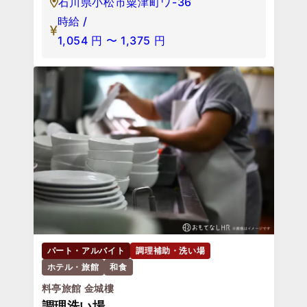
石川県小松市粟津町ワ-36
時給 /
1,054
円
〜
1,375
円
パート・アルバイト
調理補助・洗い場
ホテル・旅館
和食
料亭旅館 金城樓
調理洗い場