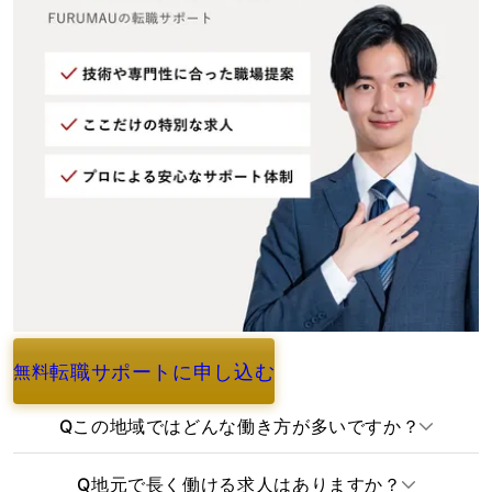
転職サポートに申し込む
無料
よくあるご質問
Q
この地域ではどんな働き方が多いですか？
Q
地元で長く働ける求人はありますか？